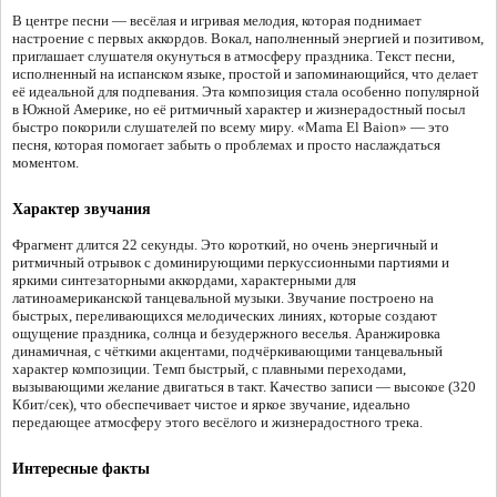
В центре песни — весёлая и игривая мелодия, которая поднимает
настроение с первых аккордов. Вокал, наполненный энергией и позитивом,
приглашает слушателя окунуться в атмосферу праздника. Текст песни,
исполненный на испанском языке, простой и запоминающийся, что делает
её идеальной для подпевания. Эта композиция стала особенно популярной
в Южной Америке, но её ритмичный характер и жизнерадостный посыл
быстро покорили слушателей по всему миру. «Mama El Baion» — это
песня, которая помогает забыть о проблемах и просто наслаждаться
моментом.
Характер звучания
Фрагмент длится 22 секунды. Это короткий, но очень энергичный и
ритмичный отрывок с доминирующими перкуссионными партиями и
яркими синтезаторными аккордами, характерными для
латиноамериканской танцевальной музыки. Звучание построено на
быстрых, переливающихся мелодических линиях, которые создают
ощущение праздника, солнца и безудержного веселья. Аранжировка
динамичная, с чёткими акцентами, подчёркивающими танцевальный
характер композиции. Темп быстрый, с плавными переходами,
вызывающими желание двигаться в такт. Качество записи — высокое (320
Кбит/сек), что обеспечивает чистое и яркое звучание, идеально
передающее атмосферу этого весёлого и жизнерадостного трека.
Интересные факты