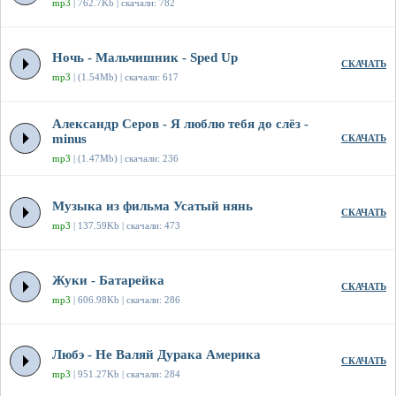
mp3
| 762.7Kb | скачали: 782
Ночь - Мальчишник - Sped Up
СКАЧАТЬ
mp3
| (1.54Mb) | скачали: 617
Александр Серов - Я люблю тебя до слёз -
minus
СКАЧАТЬ
mp3
| (1.47Mb) | скачали: 236
Музыка из фильма Усатый нянь
СКАЧАТЬ
mp3
| 137.59Kb | скачали: 473
Жуки - Батарейка
СКАЧАТЬ
mp3
| 606.98Kb | скачали: 286
Любэ - Не Валяй Дурака Америка
СКАЧАТЬ
mp3
| 951.27Kb | скачали: 284