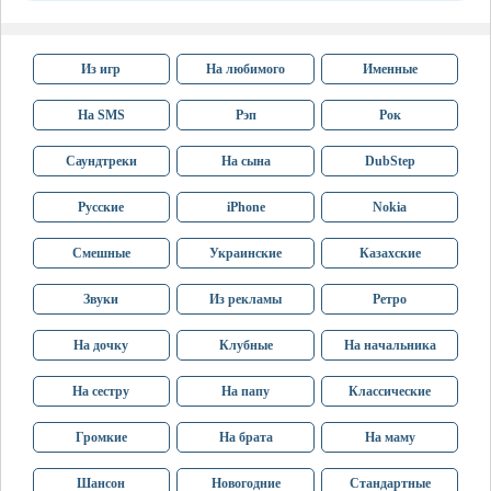
Из игр
На любимого
Именные
На SMS
Рэп
Рок
Саундтреки
На сына
DubStep
Русские
iPhone
Nokia
Смешные
Украинские
Казахские
Звуки
Из рекламы
Ретро
На дочку
Клубные
На начальника
На сестру
На папу
Классические
Громкие
На брата
На маму
Шансон
Новогодние
Стандартные