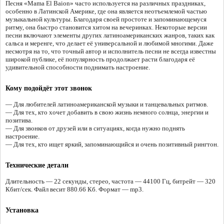
Песня «Mama El Baion» часто используется на различных праздниках,
особенно в Латинской Америке, где она является неотъемлемой частью
музыкальной культуры. Благодаря своей простоте и запоминающемуся
ритму, она быстро становится хитом на вечеринках. Некоторые версии
песни включают элементы других латиноамериканских жанров, таких как
сальса и меренге, что делает её универсальной и любимой многими. Даже
несмотря на то, что точный автор и исполнитель песни не всегда известны
широкой публике, её популярность продолжает расти благодаря её
удивительной способности поднимать настроение.
Кому подойдёт этот звонок
— Для любителей латиноамериканской музыки и танцевальных ритмов.
— Для тех, кто хочет добавить в свою жизнь немного солнца, энергии и
позитива.
— Для звонков от друзей или в ситуациях, когда нужно поднять
настроение.
— Для тех, кто ищет яркий, запоминающийся и очень позитивный рингтон.
Технические детали
Длительность — 22 секунды, стерео, частота — 44100 Гц, битрейт — 320
Кбит/сек. Файл весит 880.66 Кб. Формат — mp3.
Установка