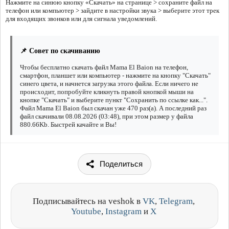
Нажмите на синюю кнопку «Скачать» на странице > сохраните файл на
телефон или компьютер > зайдите в настройки звука > выберите этот трек
для входящих звонков или для сигнала уведомлений.
📌 Совет по скачиванию
Чтобы бесплатно скачать файл Mama El Baion на телефон,
смартфон, планшет или компьютер - нажмите на кнопку "Скачать"
синего цвета, и начнется загрузка этого файла. Если ничего не
происходит, попробуйте кликнуть правой кнопкой мыши на
кнопке "Скачать" и выберите пункт "Сохранить по ссылке как...".
Файл Mama El Baion был скачан уже 470 раз(а). А последний раз
файл скачивали 08.08.2026 (03:48), при этом размер у файла
880.66Kb. Быстрей качайте и Вы!
Поделиться
Подписывайтесь на veshok в
VK
,
Telegram
,
Youtube
,
Instagram
и
X