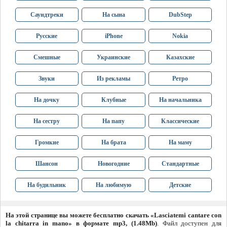
Саундтреки
На сына
DubStep
Русские
iPhone
Nokia
Смешные
Украинские
Казахские
Звуки
Из рекламы
Ретро
На дочку
Клубные
На начальника
На сестру
На папу
Классические
Громкие
На брата
На маму
Шансон
Новогодние
Стандартные
На будильник
На любимую
Детские
На этой странице вы можете бесплатно скачать «Lasciatemi cantare con
la chitarra in mano» в формате mp3, (1.48Mb)
. Файл доступен для