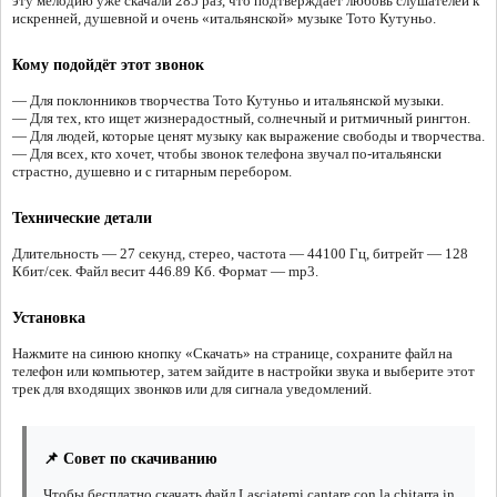
эту мелодию уже скачали 285 раз, что подтверждает любовь слушателей к
искренней, душевной и очень «итальянской» музыке Тото Кутуньо.
Кому подойдёт этот звонок
— Для поклонников творчества Тото Кутуньо и итальянской музыки.
— Для тех, кто ищет жизнерадостный, солнечный и ритмичный рингтон.
— Для людей, которые ценят музыку как выражение свободы и творчества.
— Для всех, кто хочет, чтобы звонок телефона звучал по-итальянски
страстно, душевно и с гитарным перебором.
Технические детали
Длительность — 27 секунд, стерео, частота — 44100 Гц, битрейт — 128
Кбит/сек. Файл весит 446.89 Кб. Формат — mp3.
Установка
Нажмите на синюю кнопку «Скачать» на странице, сохраните файл на
телефон или компьютер, затем зайдите в настройки звука и выберите этот
трек для входящих звонков или для сигнала уведомлений.
📌 Совет по скачиванию
Чтобы бесплатно скачать файл Lasciatemi cantare con la chitarra in