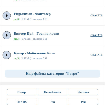
Евдокимов - Фантазер
СКАЧАТЬ
mp3
| (1.13Mb) | скачали: 819
Виктор Цой - Группа крови
СКАЧАТЬ
mp3
| (1.79Mb) | скачали: 318
Бумер - Мобильник Кота
СКАЧАТЬ
mp3
| (1.48Mb) | скачали: 291
Еще файлы категории "Ретро"
Из игр
На любимого
Именные
На SMS
Рэп
Рок