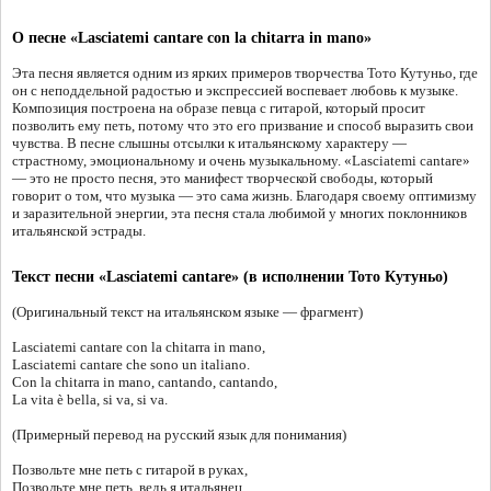
О песне «Lasciatemi cantare con la chitarra in mano»
Эта песня является одним из ярких примеров творчества Тото Кутуньо, где
он с неподдельной радостью и экспрессией воспевает любовь к музыке.
Композиция построена на образе певца с гитарой, который просит
позволить ему петь, потому что это его призвание и способ выразить свои
чувства. В песне слышны отсылки к итальянскому характеру —
страстному, эмоциональному и очень музыкальному. «Lasciatemi cantare»
— это не просто песня, это манифест творческой свободы, который
говорит о том, что музыка — это сама жизнь. Благодаря своему оптимизму
и заразительной энергии, эта песня стала любимой у многих поклонников
итальянской эстрады.
Текст песни «Lasciatemi cantare» (в исполнении Тото Кутуньо)
(Оригинальный текст на итальянском языке — фрагмент)
Lasciatemi cantare con la chitarra in mano,
Lasciatemi cantare che sono un italiano.
Con la chitarra in mano, cantando, cantando,
La vita è bella, si va, si va.
(Примерный перевод на русский язык для понимания)
Позвольте мне петь с гитарой в руках,
Позвольте мне петь, ведь я итальянец.