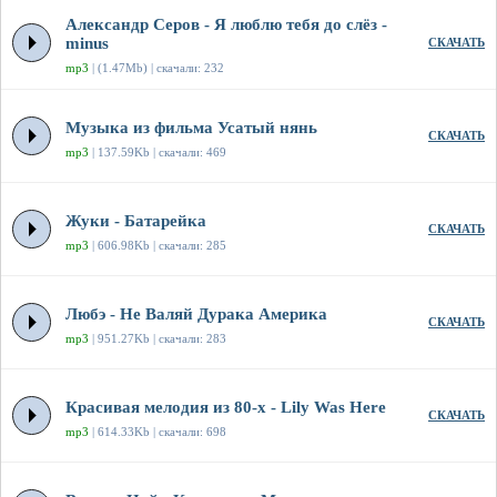
Александр Серов - Я люблю тебя до слёз -
minus
СКАЧАТЬ
mp3
| (1.47Mb) | скачали: 232
Музыка из фильма Усатый нянь
СКАЧАТЬ
mp3
| 137.59Kb | скачали: 469
Жуки - Батарейка
СКАЧАТЬ
mp3
| 606.98Kb | скачали: 285
Любэ - Не Валяй Дурака Америка
СКАЧАТЬ
mp3
| 951.27Kb | скачали: 283
Красивая мелодия из 80-х - Lily Was Here
СКАЧАТЬ
mp3
| 614.33Kb | скачали: 698