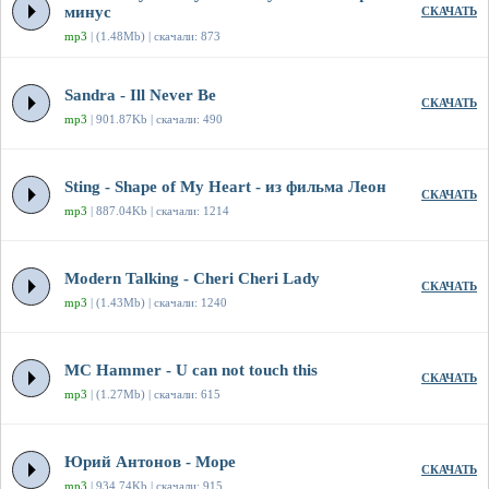
минус
СКАЧАТЬ
mp3
| (1.48Mb) | скачали: 873
Sandra - Ill Never Be
СКАЧАТЬ
mp3
| 901.87Kb | скачали: 490
Sting - Shape of My Heart - из фильма Леон
СКАЧАТЬ
mp3
| 887.04Kb | скачали: 1214
Modern Talking - Cheri Cheri Lady
СКАЧАТЬ
mp3
| (1.43Mb) | скачали: 1240
MC Hammer - U can not touch this
СКАЧАТЬ
mp3
| (1.27Mb) | скачали: 615
Юрий Антонов - Море
СКАЧАТЬ
mp3
| 934.74Kb | скачали: 915