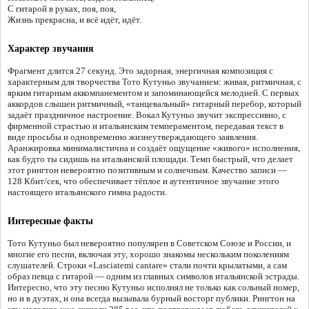
С гитарой в руках, поя, поя,
Жизнь прекрасна, и всё идёт, идёт.
Характер звучания
Фрагмент длится 27 секунд. Это задорная, энергичная композиция с
характерным для творчества Тото Кутуньо звучанием: живая, ритмичная, с
ярким гитарным аккомпанементом и запоминающейся мелодией. С первых
аккордов слышен ритмичный, «танцевальный» гитарный перебор, который
задаёт праздничное настроение. Вокал Кутуньо звучит экспрессивно, с
фирменной страстью и итальянским темпераментом, передавая текст в
виде просьбы и одновременно жизнеутверждающего заявления.
Аранжировка минималистична и создаёт ощущение «живого» исполнения,
как будто ты сидишь на итальянской площади. Темп быстрый, что делает
этот рингтон невероятно позитивным и солнечным. Качество записи —
128 Кбит/сек, что обеспечивает тёплое и аутентичное звучание этого
настоящего итальянского гимна радости.
Интересные факты
Тото Кутуньо был невероятно популярен в Советском Союзе и России, и
многие его песни, включая эту, хорошо знакомы нескольким поколениям
слушателей. Строки «Lasciatemi cantare» стали почти крылатыми, а сам
образ певца с гитарой — одним из главных символов итальянской эстрады.
Интересно, что эту песню Кутуньо исполнял не только как сольный номер,
но и в дуэтах, и она всегда вызывала бурный восторг публики. Рингтон на