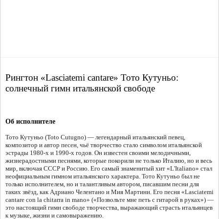
Рингтон «Lasciatemi cantare» Тото Кутуньо:
солнечный гимн итальянской свободе
Об исполнителе
Тото Кутуньо (Toto Cutugno) — легендарный итальянский певец,
композитор и автор песен, чьё творчество стало символом итальянской
эстрады 1980-х и 1990-х годов. Он известен своими мелодичными,
жизнерадостными песнями, которые покорили не только Италию, но и весь
мир, включая СССР и Россию. Его самый знаменитый хит «L'Italiano» стал
неофициальным гимном итальянского характера. Тото Кутуньо был не
только исполнителем, но и талантливым автором, писавшим песни для
таких звёзд, как Адриано Челентано и Мия Мартини. Его песня «Lasciatemi
cantare con la chitarra in mano» («Позвольте мне петь с гитарой в руках») —
это настоящий гимн свободе творчества, выражающий страсть итальянцев
к музыке, жизни и самовыражению.