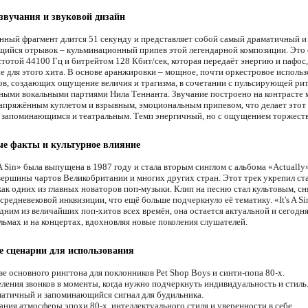
звучания и звуковой дизайн
нный фрагмент длится 51 секунду и представляет собой самый драматичный и
ийся отрывок – кульминационный припев этой легендарной композиции. Это 
стотой 44100 Гц и битрейтом 128 Кбит/сек, которая передаёт энергию и пафос,
е для этого хита. В основе аранжировки – мощное, почти оркестровое исполь
ов, создающих ощущение величия и трагизма, в сочетании с пульсирующей ри
ными вокальными партиями Нила Теннанта. Звучание построено на контрасте
апряжённым куплетом и взрывным, эмоциональным припевом, что делает этот 
 запоминающимся и театральным. Темп энергичный, но с ощущением торжест
е факты и культурное влияние
 A Sin» была выпущена в 1987 году и стала вторым синглом с альбома «Actually
вершины чартов Великобритании и многих других стран. Этот трек укрепил ста
как одних из главных новаторов поп-музыки. Клип на песню стал культовым, сн
средневековой инквизиции, что ещё больше подчеркнуло её тематику. «It's A Si
ним из величайших поп-хитов всех времён, она остается актуальной и сегодня
льмах и на концертах, вдохновляя новые поколения слушателей.
 сценарии для использования
е основного рингтона для поклонников Pet Shop Boys и синти-попа 80-х.
ления звонков в моменты, когда нужно подчеркнуть индивидуальность и стиль
атичный и запоминающийся сигнал для будильника.
ания атмосферы эпохи 80-х, интеллектуального стиля и уверенности в себе.