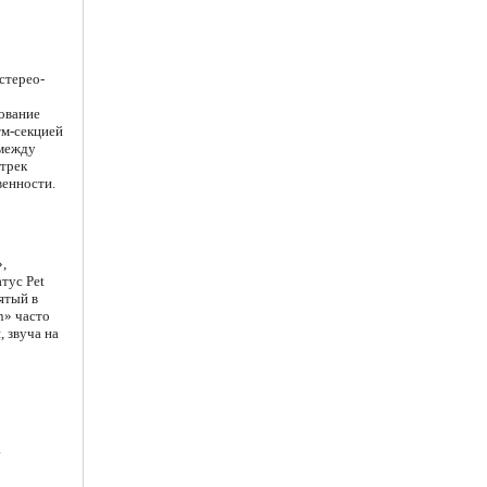
стерео-
зование
тм-секцией
 между
трек
венности.
»,
тус Pet
ятый в
n» часто
, звуча на
.