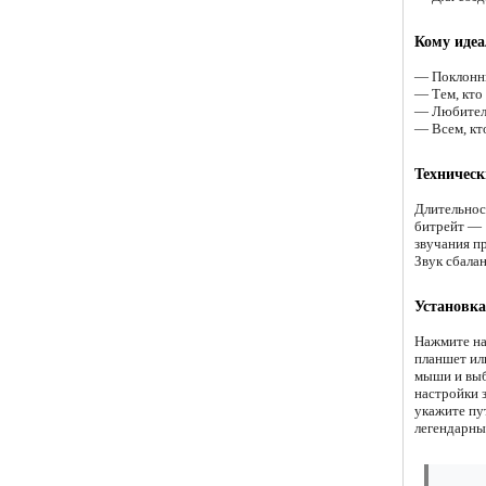
Кому идеа
— Поклонни
— Тем, кто
— Любителя
— Всем, кт
Техническ
Длительнос
битрейт — 
звучания пр
Звук сбала
Установка
Нажмите на
планшет ил
мыши и выб
настройки 
укажите пу
легендарны