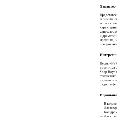
Характер 
Представле
запоминающ
запись с ча
характерны
синтезатор
и драматич
мрачным, н
невероятно
Интересны
Песня «It's
достигнув 
Shop Boys 
стилистике 
называют од
радио, в фи
Идеальные
— В качеств
— Для выде
— Как драм
— Для созд