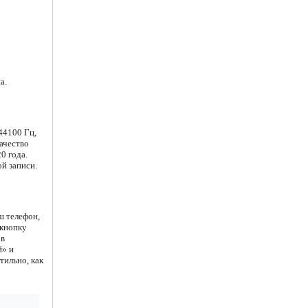
а.
44100 Гц,
ачество
0 года.
й записи.
ш телефон,
 кнопку
 в
й» и
тильно, как