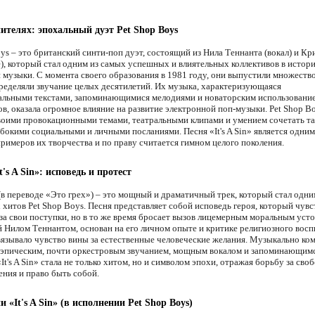
ителях: эпохальный дуэт Pet Shop Boys
ys – это британский синти-поп дуэт, состоящий из Нила Теннанта (вокал) и Кр
), который стал одним из самых успешных и влиятельных коллективов в истор
 музыки. С момента своего образования в 1981 году, они выпустили множество
ределяли звучание целых десятилетий. Их музыка, характеризующаяся
альными текстами, запоминающимися мелодиями и новаторским использовани
в, оказала огромное влияние на развитие электронной поп-музыки. Pet Shop B
воими провокационными темами, театральными клипами и умением сочетать т
убокими социальными и личными посланиями. Песня «It's A Sin» является одним
римеров их творчества и по праву считается гимном целого поколения.
t's A Sin»: исповедь и протест
» (в переводе «Это грех») – это мощный и драматичный трек, который стал одн
 хитов Pet Shop Boys. Песня представляет собой исповедь героя, который чувс
за свои поступки, но в то же время бросает вызов лицемерным моральным устоя
 Нилом Теннантом, основан на его личном опыте и критике религиозного восп
вязывало чувство вины за естественные человеческие желания. Музыкально ко
 эпическим, почти оркестровым звучанием, мощным вокалом и запоминающим
It's A Sin» стала не только хитом, но и символом эпохи, отражая борьбу за сво
ния и право быть собой.
и «It's A Sin» (в исполнении Pet Shop Boys)