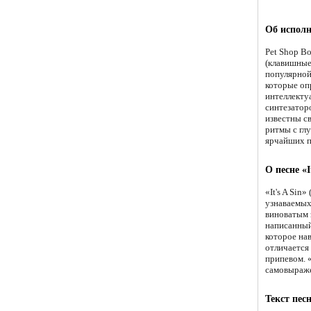
Об исполн
Pet Shop Bo
(клавишные
популярной
которые оп
интеллекту
синтезаторо
известны с
ритмы с гл
ярчайших п
О песне «I
«It's A Sin
узнаваемых
виноватым 
написанный
которое на
отличается
припевом. «
самовыраже
Текст песн