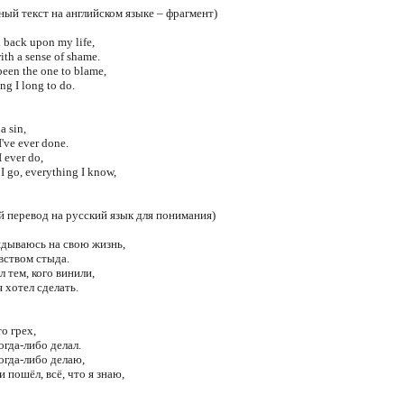
ный текст на английском языке – фрагмент)
 back upon my life,
with a sense of shame.
been the one to blame,
ng I long to do.
s a sin,
've ever done.
 ever do,
I go, everything I know,
 перевод на русский язык для понимания)
лядываюсь на свою жизнь,
вством стыда.
л тем, кого винили,
я хотел сделать.
то грех,
когда-либо делал.
когда-либо делаю,
и пошёл, всё, что я знаю,