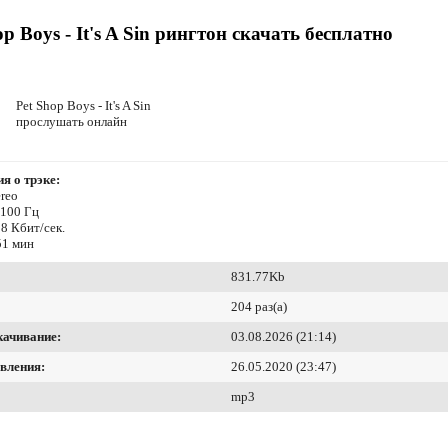
op Boys - It's A Sin рингтон скачать бесплатно
Pet Shop Boys - It's A Sin
прослушать онлайн
я о трэке:
reo
4100 Гц
8 Кбит/сек.
51 мин
831.77Kb
204 раз(а)
качивание:
03.08.2026 (21:14)
вления:
26.05.2020 (23:47)
mp3