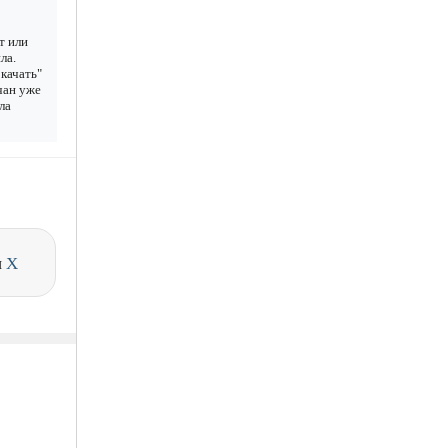
т или
ла.
качать"
ачан уже
ла
и
X