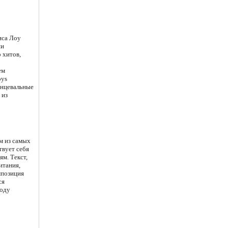
иса Лоу
ии
 хитов,
ем
oys
анцевальные
 из
им из самых
твует себя
м. Текст,
итания,
мпозиция
ся
боду