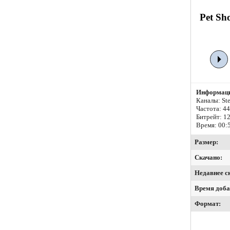
Pet Sh
Информаци
Каналы: Ste
Частота: 4
Битрейт:
12
Время: 00:
Размер:
Скачано:
Недавнее с
Время доба
Формат: