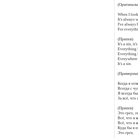
(Оригиналь
When I look
It's always 
I've always 
For everythi
(Припев)
It's a sin, it'
Everything I
Everything I
Everywhere 
It's a sin.
(Примерный
Когда я ог
Всегда с чу
Я всегда бы
За всё, что 
(Припев)
Это грех, э
Всё, что я 
Всё, что я 
Куда бы я н
Это грех.