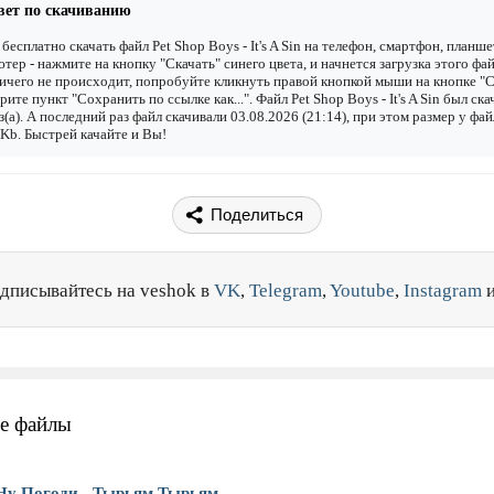
вет по скачиванию
бесплатно скачать файл Pet Shop Boys - It's A Sin на телефон, смартфон, планше
тер - нажмите на кнопку "Скачать" синего цвета, и начнется загрузка этого фай
ичего не происходит, попробуйте кликнуть правой кнопкой мыши на кнопке "С
рите пункт "Сохранить по ссылке как...". Файл Pet Shop Boys - It's A Sin был ск
з(а). А последний раз файл скачивали 03.08.2026 (21:14), при этом размер у фай
Kb. Быстрей качайте и Вы!
Поделиться
дписывайтесь на veshok в
VK
,
Telegram
,
Youtube
,
Instagram
е файлы
Ну Погоди - Тырьям Тырьям