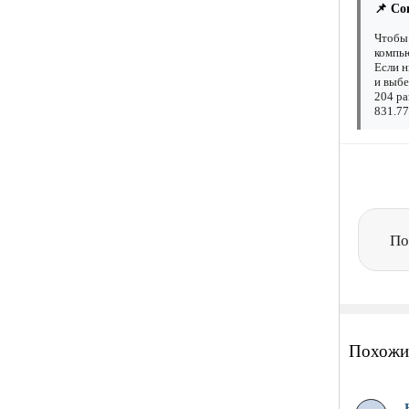
📌 Со
Чтобы 
компью
Если н
и выбе
204 ра
831.77
По
Похожи