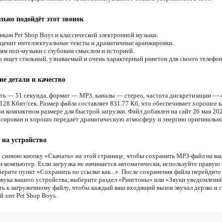
льно подойдёт этот звонок
кам Pet Shop Boys и классической электронной музыки.
 ценит интеллектуальные тексты и драматичные аранжировки.
м поп-музыки с глубоким смыслом и историей.
о ищет стильный, узнаваемый и очень характерный рингтон для своего телефон
ие детали и качество
ть — 51 секунда, формат — MP3, каналы — стерео, частота дискретизации — 
128 Кбит/сек. Размер файла составляет 831.77 Кб, что обеспечивает хорошее к
и компактном размере для быстрой загрузки. Файл добавлен на сайт 26 мая 202
нсирован и хорошо передаёт драматическую атмосферу и энергию оригинально
 на устройство
 синюю кнопку «Скачать» на этой странице, чтобы сохранить MP3-файл на ва
и компьютер. Если загрузка не начинается автоматически, используйте правую
ерите пункт «Сохранить по ссылке как...». После сохранения файла перейдите
звука вашего устройства, выберите раздел «Рингтоны» или «Звуки уведомлени
ть к загруженному файлу, чтобы каждый ваш входящий вызов звучал дерзко и с
й хит Pet Shop Boys.