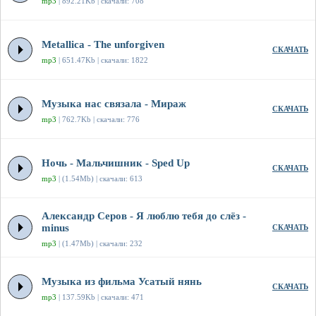
mp3
| 892.21Kb | скачали: 708
Metallica - The unforgiven
СКАЧАТЬ
mp3
| 651.47Kb | скачали: 1822
Музыка нас связала - Мираж
СКАЧАТЬ
mp3
| 762.7Kb | скачали: 776
Ночь - Мальчишник - Sped Up
СКАЧАТЬ
mp3
| (1.54Mb) | скачали: 613
Александр Серов - Я люблю тебя до слёз -
minus
СКАЧАТЬ
mp3
| (1.47Mb) | скачали: 232
Музыка из фильма Усатый нянь
СКАЧАТЬ
mp3
| 137.59Kb | скачали: 471