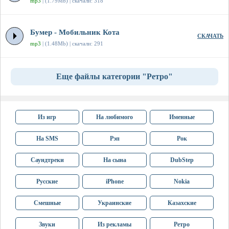
mp3
| (1.79Mb) | скачали: 318
Бумер - Мобильник Кота
СКАЧАТЬ
mp3
| (1.48Mb) | скачали: 291
Еще файлы категории "Ретро"
Из игр
На любимого
Именные
На SMS
Рэп
Рок
Саундтреки
На сына
DubStep
Русские
iPhone
Nokia
Смешные
Украинские
Казахские
Звуки
Из рекламы
Ретро