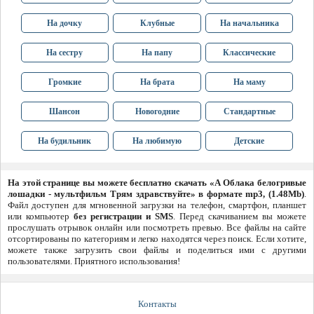
На дочку
Клубные
На начальника
На сестру
На папу
Классические
Громкие
На брата
На маму
Шансон
Новогодние
Стандартные
На будильник
На любимую
Детские
На этой странице вы можете бесплатно скачать «А Облака белогривые
лошадки - мультфильм Трям здравствуйте» в формате mp3, (1.48Mb)
.
Файл доступен для мгновенной загрузки на телефон, смартфон, планшет
или компьютер
без регистрации и SMS
. Перед скачиванием вы можете
прослушать отрывок онлайн или посмотреть превью. Все файлы на сайте
отсортированы по категориям и легко находятся через поиск. Если хотите,
можете также загрузить свои файлы и поделиться ими с другими
пользователями. Приятного использования!
Контакты