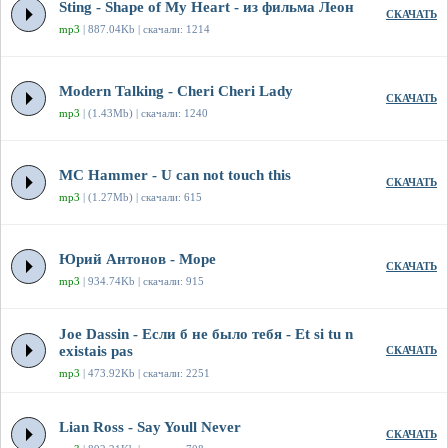
Sting - Shape of My Heart - из фильма Леон
СКАЧАТЬ
mp3
| 887.04Kb | скачали: 1214
Modern Talking - Cheri Cheri Lady
СКАЧАТЬ
mp3
| (1.43Mb) | скачали: 1240
MC Hammer - U can not touch this
СКАЧАТЬ
mp3
| (1.27Mb) | скачали: 615
Юрий Антонов - Море
СКАЧАТЬ
mp3
| 934.74Kb | скачали: 915
Joe Dassin - Если б не было тебя - Et si tu n
existais pas
СКАЧАТЬ
mp3
| 473.92Kb | скачали: 2251
Lian Ross - Say Youll Never
СКАЧАТЬ