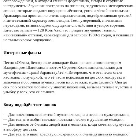
сопровождением, в котором слышны фортепиано, гитара и струнные
инструменты. Звучание построено на плавных, задушевных мелодических
линиях, которые создают ощущение лёгкости, уюта и лёгкой ностальгии.
Аранжировка простая, но очень выразительная, подчёркивающая детский
и мечтательный характер композиции. Темп умеренный, с плавными
переходами, вызывающими ощущение спокойствия и умиротворения.
Качество записи — 128 Кбит/сек, что придаёт звучанию тёплый,
«винтажный» оттенок, характерный для записей 1980-х годов, и усиливает
ностальгическое ощущение.
Интересные факты
Песня «Облака, белогривые лошадки» была написана композитором
Владимиром Шаинским и поэтом Сергеем Козловым специально для
мультфильма «Трям! Здравствуйте!». Интересно, что эта песня стала
настолько популярной, что её часто исполняли на детских концертах и
включали в сборники лучших песен из советских мультфильмов. Она до
сих пор остаётся любимой у многих поколений, вызывая тёплые чувства и
улыбку у всех, кто её слышит.
Кому подойдёт этот звонок
— Для поклонников советской мультипликации и песен из мультфильмов.
— Для тех, кто любит светлые, ностальгические и душевные мелодии.
— Для звонков от близких людей или в моменты, когда хочется окунуться в
атмосферу детства.
— Для тех, кто ищет красивую, искреннюю и очень душевную мелодию.