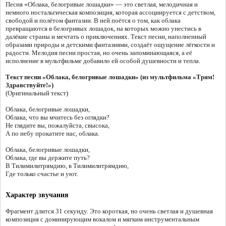
Песня «Облака, белогривые лошадки» — это светлая, мелодичная и
немного ностальгическая композиция, которая ассоциируется с детством,
свободой и полётом фантазии. В ней поётся о том, как облака
превращаются в белогривых лошадок, на которых можно унестись в
далёкие страны и мечтать о приключениях. Текст песни, наполненный
образами природы и детскими фантазиями, создаёт ощущение лёгкости и
радости. Мелодия песни простая, но очень запоминающаяся, а её
исполнение в мультфильме добавило ей особой душевности и тепла.
Текст песни «Облака, белогривые лошадки» (из мультфильма «Трям!
Здравствуйте!»)
(Оригинальный текст)
Облака, белогривые лошадки,
Облака, что вы мчитесь без оглядки?
Не глядите вы, пожалуйста, свысока,
А по небу прокатите нас, облака.
Облака, белогривые лошадки,
Облака, где вы держите путь?
В Тилимилитрямдию, в Тилимилитрямдию,
Где только счастье и уют.
Характер звучания
Фрагмент длится 31 секунду. Это короткая, но очень светлая и душевная
композиция с доминирующим вокалом и мягким инструментальным