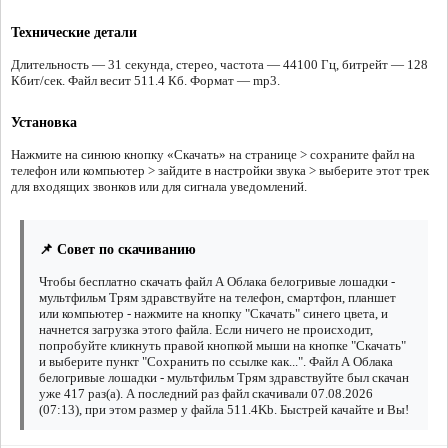
Технические детали
Длительность — 31 секунда, стерео, частота — 44100 Гц, битрейт — 128
Кбит/сек. Файл весит 511.4 Кб. Формат — mp3.
Установка
Нажмите на синюю кнопку «Скачать» на странице > сохраните файл на
телефон или компьютер > зайдите в настройки звука > выберите этот трек
для входящих звонков или для сигнала уведомлений.
📌 Совет по скачиванию
Чтобы бесплатно скачать файл А Облака белогривые лошадки -
мультфильм Трям здравствуйте на телефон, смартфон, планшет
или компьютер - нажмите на кнопку "Скачать" синего цвета, и
начнется загрузка этого файла. Если ничего не происходит,
попробуйте кликнуть правой кнопкой мыши на кнопке "Скачать"
и выберите пункт "Сохранить по ссылке как...". Файл А Облака
белогривые лошадки - мультфильм Трям здравствуйте был скачан
уже 417 раз(а). А последний раз файл скачивали 07.08.2026
(07:13), при этом размер у файла 511.4Kb. Быстрей качайте и Вы!