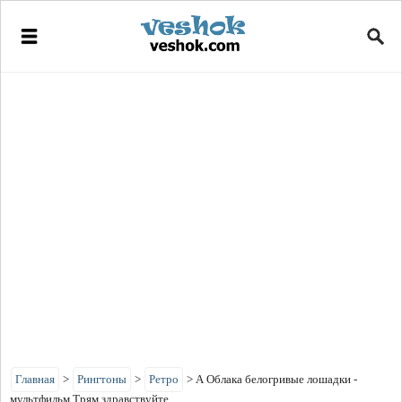
Главная
>
Рингтоны
>
Ретро
>
А Облака белогривые лошадки -
мультфильм Трям здравствуйте