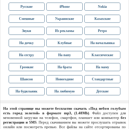
Русские
iPhone
Nokia
Смешные
Украинские
Казахские
Звуки
Из рекламы
Ретро
На дочку
Клубные
На начальника
На сестру
На папу
Классические
Громкие
На брата
На маму
Шансон
Новогодние
Стандартные
На будильник
На любимую
Детские
На этой странице вы можете бесплатно скачать «Под небом голубым
есть город золотой» в формате mp3, (1.48Mb)
. Файл доступен для
мгновенной загрузки на телефон, смартфон, планшет или компьютер
без
регистрации и SMS
. Перед скачиванием вы можете прослушать отрывок
онлайн или посмотреть превью. Все файлы на сайте отсортированы по