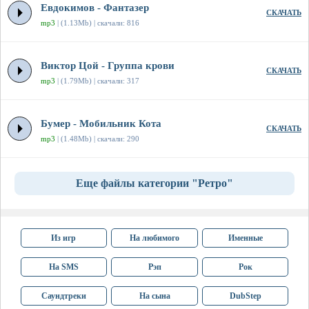
Евдокимов - Фантазер
СКАЧАТЬ
mp3
| (1.13Mb) | скачали: 816
Виктор Цой - Группа крови
СКАЧАТЬ
mp3
| (1.79Mb) | скачали: 317
Бумер - Мобильник Кота
СКАЧАТЬ
mp3
| (1.48Mb) | скачали: 290
Еще файлы категории "Ретро"
Из игр
На любимого
Именные
На SMS
Рэп
Рок
Саундтреки
На сына
DubStep