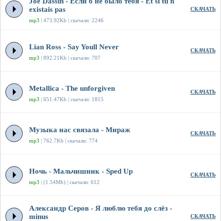
Joe Dassin - Если б не было тебя - Et si tu n
existais pas
СКАЧАТЬ
mp3
| 473.92Kb | скачали: 2246
Lian Ross - Say Youll Never
СКАЧАТЬ
mp3
| 892.21Kb | скачали: 707
Metallica - The unforgiven
СКАЧАТЬ
mp3
| 651.47Kb | скачали: 1815
Музыка нас связала - Мираж
СКАЧАТЬ
mp3
| 762.7Kb | скачали: 774
Ночь - Мальчишник - Sped Up
СКАЧАТЬ
mp3
| (1.54Mb) | скачали: 612
Александр Серов - Я люблю тебя до слёз -
minus
СКАЧАТЬ