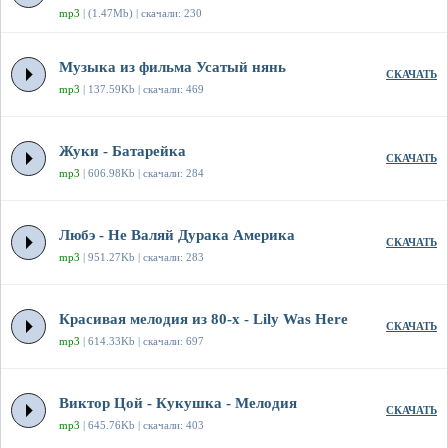
mp3
| (1.47Mb) | скачали: 230
Музыка из фильма Усатый нянь
СКАЧАТЬ
mp3
| 137.59Kb | скачали: 469
Жуки - Батарейка
СКАЧАТЬ
mp3
| 606.98Kb | скачали: 284
Любэ - Не Валяй Дурака Америка
СКАЧАТЬ
mp3
| 951.27Kb | скачали: 283
Красивая мелодия из 80-х - Lily Was Here
СКАЧАТЬ
mp3
| 614.33Kb | скачали: 697
Виктор Цой - Кукушка - Мелодия
СКАЧАТЬ
mp3
| 645.76Kb | скачали: 403