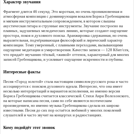
Характер звучания
Фрагмент длится 46 секунд. Это короткая, но очень проникновенная и
атмосферная композиция с доминирующим вокалом Бориса Гребенщикова
и мягким инструментальным сопровождением, в котором слышны
акустическая гитара и струнные инструменты. Звучание построено на
плавных, задушевных мелодических линиях, которые создают ощущение
простора, покоя и духовного поиска. Аранжировка сдержанная, но очень
выразительная, подчёркивающая философский и лирический характер
композиции. Темп умеренный, с плавными переходами, вызывающими
ощущение медитации и умиротворения. Качество записи — 128 Кбит/сек,
что придаёт звучанию тёплый, «живой» оттенок, характерный для многих
записей Гребенщикова, и усиливает ощущение искренности и глубины.
Интересные факты
Песня «Город золотой» стала настоящим символом русского рока и часто
ассоциируется с поиском духовного идеала. Интересно, что она имеет
несколько интерпретаций и вариантов исполнения, но именно версия
Бориса Гребенщикова считается классической. Стихи Анри Волохонского,
на которые написана песня, сами по себе являются поэтическим
произведением, но именно музыка Гребенщикова сделала их широко
известными. Песня до сих пор остаётся любимой у многих поколений
слушателей и часто звучит на концертах и радиостанциях.
Кому подойдёт этот звонок