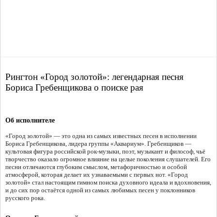
Рингтон «Город золотой»: легендарная песня
Бориса Гребенщикова о поиске рая
Об исполнителе
«Город золотой» — это одна из самых известных песен в исполнении
Бориса Гребенщикова, лидера группы «Аквариум». Гребенщиков —
культовая фигура российской рок-музыки, поэт, музыкант и философ, чьё
творчество оказало огромное влияние на целые поколения слушателей. Его
песни отличаются глубоким смыслом, метафоричностью и особой
атмосферой, которая делает их узнаваемыми с первых нот. «Город
золотой» стал настоящим гимном поиска духовного идеала и вдохновения,
и до сих пор остаётся одной из самых любимых песен у поклонников
русского рока.