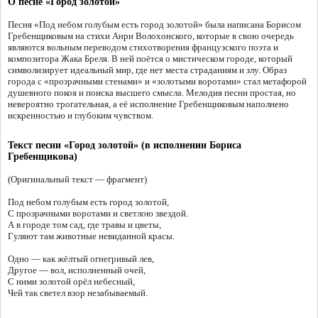
О песне «Город золотой»
Песня «Под небом голубым есть город золотой» была написана Борисом
Гребенщиковым на стихи Анри Волохонского, которые в свою очередь
являются вольным переводом стихотворения французского поэта и
композитора Жака Бреля. В ней поётся о мистическом городе, который
символизирует идеальный мир, где нет места страданиям и злу. Образ
города с «прозрачными стенами» и «золотыми воротами» стал метафорой
душевного покоя и поиска высшего смысла. Мелодия песни простая, но
невероятно трогательная, а её исполнение Гребенщиковым наполнено
искренностью и глубоким чувством.
Текст песни «Город золотой» (в исполнении Бориса
Гребенщикова)
(Оригинальный текст — фрагмент)
Под небом голубым есть город золотой,
С прозрачными воротами и светлою звездой.
А в городе том сад, где травы и цветы,
Гуляют там животные невиданной красы.
Одно — как жёлтый огнегривый лев,
Другое — вол, исполненный очей,
С ними золотой орёл небесный,
Чей так светел взор незабываемый.