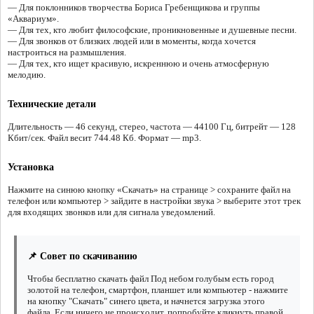
— Для поклонников творчества Бориса Гребенщикова и группы
«Аквариум».
— Для тех, кто любит философские, проникновенные и душевные песни.
— Для звонков от близких людей или в моменты, когда хочется
настроиться на размышления.
— Для тех, кто ищет красивую, искреннюю и очень атмосферную
мелодию.
Технические детали
Длительность — 46 секунд, стерео, частота — 44100 Гц, битрейт — 128
Кбит/сек. Файл весит 744.48 Кб. Формат — mp3.
Установка
Нажмите на синюю кнопку «Скачать» на странице > сохраните файл на
телефон или компьютер > зайдите в настройки звука > выберите этот трек
для входящих звонков или для сигнала уведомлений.
📌 Совет по скачиванию
Чтобы бесплатно скачать файл Под небом голубым есть город
золотой на телефон, смартфон, планшет или компьютер - нажмите
на кнопку "Скачать" синего цвета, и начнется загрузка этого
файла. Если ничего не происходит, попробуйте кликнуть правой