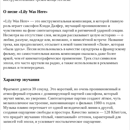
О песне «Lily Was Here»
«Lily Was Here» — это инструментальная композиция, в которой главную
роль играет саксофон Кэнди Далфер, звучащий проникновенно и
чувственно на фоне синтезаторных партий и ритмичной ударной секции.
Несмотря на отсутствие слов, мелодия рассказывает целую историю — о
любви, разлуке, надежде или, возможно, о мимолётной встрече. Название
трека, как предполагают, отсылает к некой таинственной «Лили», которая
«была здесь». Песня использовалась в качестве саундтрека к французскому
фильму, но самостоятельная жизнь композиции оказалась даже более
яркой, чем её кинематографическое применение. Трек стал символом
эпохи, его часто крутили на радио, а также использовали в рекламных
роликах и телепередачах.
Характер звучания
Фрагмент длится 39 секунд. Это короткий, но очень проникновенный и
атмосферный отрывок с доминирующей партией саксофона, который
звучит мягко, но уверенно. Синтезаторные партии создают лёгкое, чуть
меланхоличное настроение, напоминающее о фильмах 1980-х годов.
Музыка плавно перетекает от одной мелодической линии к другой,
создавая ощущение свободы и простора. Качество записи — 128 Кбит/сек,
что придаёт звучанию тёплый, «винтажный» оттенок, характерный для
записей той эпохи, и усиливает ностальгическое ощущение.