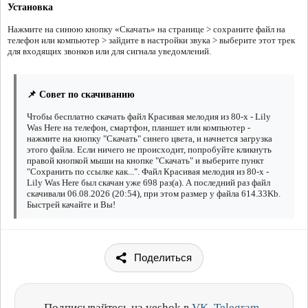
Установка
Нажмите на синюю кнопку «Скачать» на странице > сохраните файл на
телефон или компьютер > зайдите в настройки звука > выберите этот трек
для входящих звонков или для сигнала уведомлений.
📌 Совет по скачиванию
Чтобы бесплатно скачать файл Красивая мелодия из 80-х - Lily
Was Here на телефон, смартфон, планшет или компьютер -
нажмите на кнопку "Скачать" синего цвета, и начнется загрузка
этого файла. Если ничего не происходит, попробуйте кликнуть
правой кнопкой мыши на кнопке "Скачать" и выберите пункт
"Сохранить по ссылке как...". Файл Красивая мелодия из 80-х -
Lily Was Here был скачан уже 698 раз(а). А последний раз файл
скачивали 06.08.2026 (20:54), при этом размер у файла 614.33Kb.
Быстрей качайте и Вы!
Поделиться
Подписывайтесь на veshok в
VK
,
Telegram
,