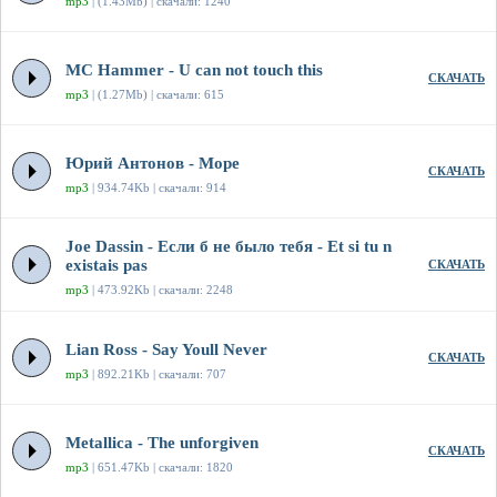
mp3
| (1.43Mb) | скачали: 1240
MC Hammer - U can not touch this
СКАЧАТЬ
mp3
| (1.27Mb) | скачали: 615
Юрий Антонов - Море
СКАЧАТЬ
mp3
| 934.74Kb | скачали: 914
Joe Dassin - Если б не было тебя - Et si tu n
existais pas
СКАЧАТЬ
mp3
| 473.92Kb | скачали: 2248
Lian Ross - Say Youll Never
СКАЧАТЬ
mp3
| 892.21Kb | скачали: 707
Metallica - The unforgiven
СКАЧАТЬ
mp3
| 651.47Kb | скачали: 1820