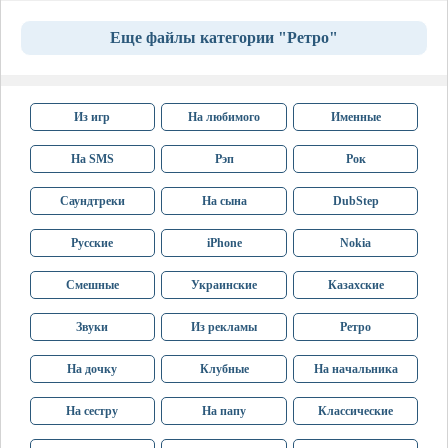
Еще файлы категории "Ретро"
Из игр
На любимого
Именные
На SMS
Рэп
Рок
Саундтреки
На сына
DubStep
Русские
iPhone
Nokia
Смешные
Украинские
Казахские
Звуки
Из рекламы
Ретро
На дочку
Клубные
На начальника
На сестру
На папу
Классические