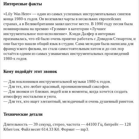
Интересные факты
«Lily Was Here» — один из самых успешных инструментальных синглов
конца 1980-х годов. Он возглавлял чарты в нескольких европейских
странах, а в Великобритании занял шестое место. В 1990 году песня была
номинирована на премию «Грэмми» в категории «Лучшее
инструментальное поп-исполнение». Кэнди Далфер в интервью
признавалась, что ей было очень приятно работать с Дэвидом Стюартом, и
они быстро нашли общий язык в студии. Сама мелодия была написана для
французского фильма, но стала самостоятельным хитом и до сих пор
остаётся одним из самых узнаваемых инструментальных произведений
1980-х годов.
Кому подойдёт этот звонок
— Для поклонников инструментальной музыки 1980-х годов.
— Для тех, кто любит красивый, проникновенный саксофон.
— Для звонков от близких людей или в моменты, когда хочется создать
атмосферу ностальгии и уюта.
— Для тех, кто ищет элегантный, мелодичный и очень душевный рингтон.
Технические детали
Длительность — 39 секунд, стерео, частота — 44100 Гц, битрейт — 128
Кбит/сек. Файл весит 614.33 Кб. Формат — mp3.