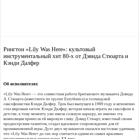
Рингтон «Lily Was Here»: культовый
инструментальный хит 80-х от Дэвида Стюарта и
Кэнди Далфер
Об исполнителях
«Lily Was Here» — это совместная работа британского музыканта Дэвида
А. Стюарта (известного по группе Eurythmics) и голландской
саксофонистки Кэнди Далфер. Трек был выпущен в 1989 году и мгновенно
стал мировым хитом. Кэнди Далфер, которая начала играть на саксофоне в
детстве, к тому моменту уже имела сольную карьеру, но именно эта
композиция принесла ей мировую славу. Дэвид Стюарт, известный своим
продюсерским талантом, создал идеальное сопровождение для её
проникновенной игры. Дуэт двух музыкантов оказался настолько удачным,
что «Lily Was Here» до сих пор считается одним из самых красивых
инструментальных треков конца XX века.