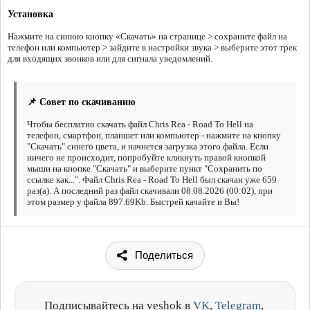
Установка
Нажмите на синюю кнопку «Скачать» на странице > сохраните файл на
телефон или компьютер > зайдите в настройки звука > выберите этот трек
для входящих звонков или для сигнала уведомлений.
📌 Совет по скачиванию
Чтобы бесплатно скачать файл Chris Rea - Road To Hell на
телефон, смартфон, планшет или компьютер - нажмите на кнопку
"Скачать" синего цвета, и начнется загрузка этого файла. Если
ничего не происходит, попробуйте кликнуть правой кнопкой
мыши на кнопке "Скачать" и выберите пункт "Сохранить по
ссылке как...". Файл Chris Rea - Road To Hell был скачан уже 659
раз(а). А последний раз файл скачивали 08.08.2026 (00:02), при
этом размер у файла 897.69Kb. Быстрей качайте и Вы!
Поделиться
Подписывайтесь на veshok в
VK
,
Telegram
,