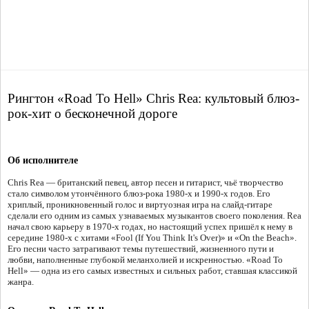
Рингтон «Road To Hell» Chris Rea: культовый блюз-
рок-хит о бесконечной дороге
Об исполнителе
Chris Rea — британский певец, автор песен и гитарист, чьё творчество
стало символом утончённого блюз-рока 1980-х и 1990-х годов. Его
хриплый, проникновенный голос и виртуозная игра на слайд-гитаре
сделали его одним из самых узнаваемых музыкантов своего поколения. Rea
начал свою карьеру в 1970-х годах, но настоящий успех пришёл к нему в
середине 1980-х с хитами «Fool (If You Think It's Over)» и «On the Beach».
Его песни часто затрагивают темы путешествий, жизненного пути и
любви, наполненные глубокой меланхолией и искренностью. «Road To
Hell» — одна из его самых известных и сильных работ, ставшая классикой
жанра.