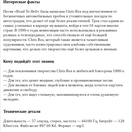
Интересные факты
Песня «Road To Hell» была написана Chris Rea под впечатлением от
бесконечных автомобильных пробок и утомительных поездок по
автострадам, что делает её ещё более реалистичной. Трек стал одним из
самых успешных в карьере музыканта, войдя в топ-10 чартов многих
стран. В 1990-е годы композиция часто использовалась в рекламных
роликах и телепередачах, что способствовало её ещё большей
популярности. Chris Rea, который также является талантливым
художником, часто иллюстрировал свои альбомы собственными
картинами, что делало его творчество ещё более цельным и личным.
Кому подойдёт этот звонок
— Для поклонников творчества Chris Rea и любителей блюз-рока 1980-х
годов.
— Для тех, кто ценит мощные, глубокие и проникновенные песни.
— Для звонков от близких людей или в моменты, когда хочется ощутить
движение и свободу.
— Для тех, кто ищет стильную, запоминающуюся и очень душевную
мелодию.
Технические детали
Длительность — 57 секунд, стерео, частота — 44100 Гц, битрейт — 128
Кбит/сек. Файл весит 897.69 Кб. Формат — mp3.