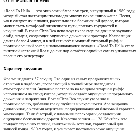
О песне «Road To Hell»
«Road To Hell» — это эпический блюз-рок-трек, выпущенный в 1989 году,
который стал настоящим гимном для многих поклонников жанра. Песня,
как и следует из названия, рассказывает о бесконечной дороге, которая
может стать метафорой жизненного пути, полного трудностей и
искушений. В треке Chris Rea использует характерное для него звучание
слайд-гитары, создающее ощущение движения и простора. Композиция
длится более 4 минут, и в ней есть всё: и мощный гитарный рифф, и
проникновенный вокал, и запоминающаяся мелодия. «Road To Hell» стала
визитной карточкой Rea и до сих пор остаётся одной из самых узнаваемых
песен в его репертуаре.
Характер звучания
Фрагмент длится 57 секунд. Это один из самых продолжительных
отрывков в подборке, позволяющий в полной мере насладиться
атмосферой песни. Звучание построено на мощном гитарном риффе,
исполненном на слайд-гитаре, который создаёт ощущение непрерывного
движения и напряжения. Вокал Chris Rea звучит уверенно и
проникновенно, добавляя треку глубины и искренности. Аранжировка
динамичная, с чёткими акцентами, подчёркивающими блюзовый характер
композиции. Темп быстрый, с плавными переходами, создающими
ощущение бесконечной дороги. Качество записи — 128 Кбит/сек, что
придаёт звучанию тёплый, «винтажный» оттенок, характерный для
записей конца 1980-х годов, и усиливает ностальгическое ощущение.