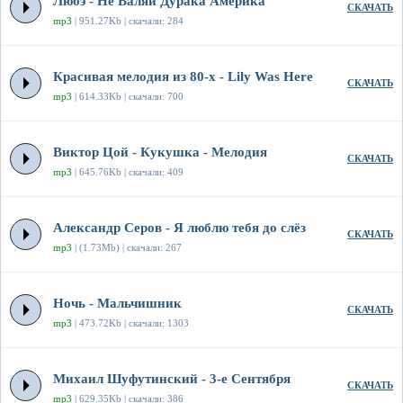
Любэ - Не Валяй Дурака Америка
СКАЧАТЬ
mp3
| 951.27Kb | скачали: 284
Красивая мелодия из 80-х - Lily Was Here
СКАЧАТЬ
mp3
| 614.33Kb | скачали: 700
Виктор Цой - Кукушка - Мелодия
СКАЧАТЬ
mp3
| 645.76Kb | скачали: 409
Александр Серов - Я люблю тебя до слёз
СКАЧАТЬ
mp3
| (1.73Mb) | скачали: 267
Ночь - Мальчишник
СКАЧАТЬ
mp3
| 473.72Kb | скачали: 1303
Михаил Шуфутинский - 3-е Сентября
СКАЧАТЬ
mp3
| 629.35Kb | скачали: 386