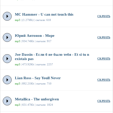
MC Hammer - U can not touch this
СКАЧАТЬ
mp3
| (1.27Mb) | скачали: 618
Юрий Антонов - Море
СКАЧАТЬ
mp3
| 934.74Kb | скачали: 917
Joe Dassin - Если б не было тебя - Et si tu n
existais pas
СКАЧАТЬ
mp3
| 473.92Kb | скачали: 2257
Lian Ross - Say Youll Never
СКАЧАТЬ
mp3
| 892.21Kb | скачали: 710
Metallica - The unforgiven
СКАЧАТЬ
mp3
| 651.47Kb | скачали: 1824