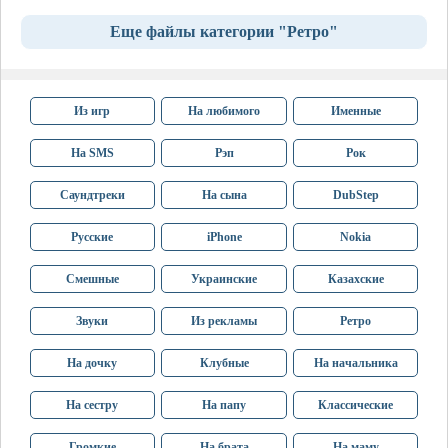
Еще файлы категории "Ретро"
Из игр
На любимого
Именные
На SMS
Рэп
Рок
Саундтреки
На сына
DubStep
Русские
iPhone
Nokia
Смешные
Украинские
Казахские
Звуки
Из рекламы
Ретро
На дочку
Клубные
На начальника
На сестру
На папу
Классические
Громкие
На брата
На маму