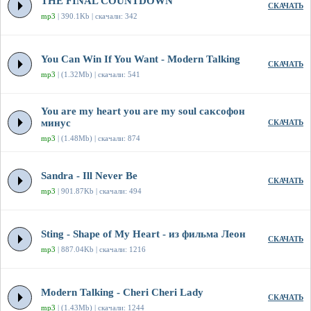
THE FINAL COUNTDOWN
СКАЧАТЬ
mp3
| 390.1Kb | скачали: 342
You Can Win If You Want - Modern Talking
СКАЧАТЬ
mp3
| (1.32Mb) | скачали: 541
You are my heart you are my soul саксофон
минус
СКАЧАТЬ
mp3
| (1.48Mb) | скачали: 874
Sandra - Ill Never Be
СКАЧАТЬ
mp3
| 901.87Kb | скачали: 494
Sting - Shape of My Heart - из фильма Леон
СКАЧАТЬ
mp3
| 887.04Kb | скачали: 1216
Modern Talking - Cheri Cheri Lady
СКАЧАТЬ
mp3
| (1.43Mb) | скачали: 1244