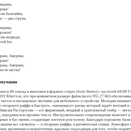
мерика,
рака!
сии балалайка,
ке — два струна.
мерика,
 рожон!
сии медведи,
той бас.
рака, Америка,
рака!
рака, Америка,
на не шутка!
 звучания
ится 40 секунд и выполнен в формате стерео (Joint Stereo) с частотой 44100 Г
192 Кбит/сек, что при компактном размере файла (всего 951.27 Кб) обеспечива
 чистое и насыщенное звучание для мобильного устройства. Мелодия начинает
о гитарного риффа и быстрого, «качающего» ритма, который задаёт весёлый и
 Николая Расторгуева — его фирменный, мощный и хрипловатый тембр — звуч
, передавая всю иронию текста. Инструментальное сопровождение включает в
арные и бас-линию, создающие плотную рок-основу. Благодаря хорошему балан
слышны все элементы — и гитарные риффы, и ритмическая секция. Атмосфера 
рная, ироничная и патриотичная, идеально подходящая для того, чтобы поднят