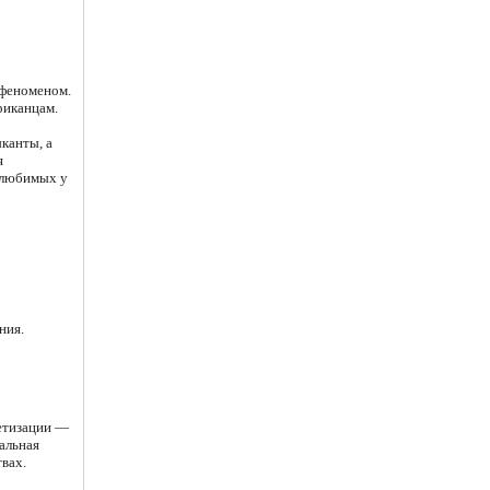
 феноменом.
риканцам.
канты, а
я
х любимых у
ния.
ретизации —
альная
вах.