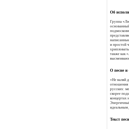
Об исполн
Группа «Лю
основанный
подмосковн
представляе
написанные
и простой 
хрипловаты
также как 
высмеивающ
О песне и
«Не валяй 
отношения 
русских: ме
скорее под
концертах 
Энергичный
идеальным 
Текст пес