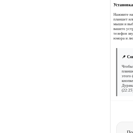
Установка
Нажмите на
планшет ил
мыши и выб
вашего уст
телефон зв
юмора и лю
📌 Со
Чтобы 
планше
этого 
кнопке
Дурака
(22:25
По