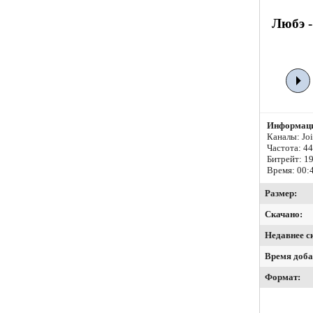
Любэ -
Информаци
Каналы: Join
Частота: 4
Битрейт:
19
Время: 00:
Размер:
Скачано:
Недавнее с
Время доба
Формат: