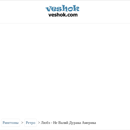
>
Рингтоны
>
Ретро
>
Любэ - Не Валяй Дурака Америка