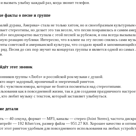
и вызвать улыбку каждый раз, когда звонит телефон.
е факты о песне и группе
валяй дурака, Америка» стала не только хитом, но и своеобразным культурным
ает стереотипы, но делает это так весело, что песня понравилась и самим аме
бэ» неоднократно выступала с этой песней за рубежом, и она всегда вызывала
ную реакцию публики. Интересно, что в клипе на эту песню снялись сами музы
енты советской и американской культуры, что создало яркий и запоминающийс
 ряд. Песня до сих пор звучит на концертах группы и является одной из самы
в.
йдёт этот звонок
онников группы «Любэ» и российской рок-музыки с душой.
 кто ищет задорный, ироничный и энергичный рингтон.
й с чувством юмора, которые не боятся посмеяться над стереотипами.
льзования как в повседневной жизни, так и для создания праздничного настрое
 кто любит музыку с текстом, который заставляет улыбнуться.
ие детали
ть — 40 секунд, формат — MP3, каналы — стерео (Joint Stereo), частота диск
битрейт — 192 Кбит/сек, размер файла — 951.27 Кб. Хорошее качество и оптим
ют этот рингтон удобным для повседневного использования на любых устройст