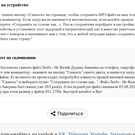
 на устройство
 синюю кнопку «Скачать» на странице, чтобы сохранить MP3-файл на ваш тел
и компьютер. Если загрузка не начинается автоматически, используйте правую
ерите «Сохранить по ссылке как...». После сохранения перейдите в настройки 
ройства и установите этот задорный и патриотический хит в качестве рингтона
учит с юмором и напоминает вам о том, что в любой ситуации важно сохранять
бить свою страну!
вет по скачиванию
бесплатно скачать файл Любэ - Не Валяй Дурака Америка на телефон, смартфо
т или компьютер - нажмите на кнопку "Скачать" синего цвета, и начнется загру
файла. Если ничего не происходит, попробуйте кликнуть правой кнопкой мыши
 "Скачать" и выберите пункт "Сохранить по ссылке как...". Файл Любэ - Не Вал
 Америка был скачан уже 283 раз(а). А последний раз файл скачивали 05.08.20
), при этом размер у файла 951.27Kb. Быстрей качайте и Вы!
Поделиться
дписывайтесь на veshok в
VK
,
Telegram
,
Youtube
,
Instagram