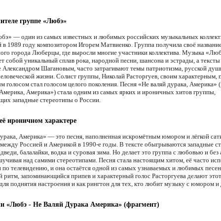
ителе группе «Любэ»
бэ» — один из самых известных и любимых российских музыкальных коллект
 в 1989 году композитором Игорем Матвиенко. Группа получила своё название
ого города Люберцы, где выросли многие участники коллектива. Музыка «Лю
т собой уникальный сплав рока, народной песни, шансона и эстрады, а тексты
 Александром Шагановым, часто затрагивают темы патриотизма, русской душ
человеческой жизни. Солист группы, Николай Расторгуев, своим характерным, 
м голосом стал голосом целого поколения. Песня «Не валяй дурака, Америка» (
«Америка, Америка») стала одним из самых ярких и ироничных хитов группы,
их западные стереотипы о России.
 её ироничном характере
дурака, Америка» — это песня, наполненная искромётным юмором и лёгкой сат
между Россией и Америкой в 1990-е годы. В тексте обыгрываются западные с
дведи, балалайки, водка и суровая зима. Но делает это группа с любовью и без 
шучивая над самими стереотипами. Песня стала настоящим хитом, её часто исп
и по телевидению, и она остаётся одной из самых узнаваемых и любимых песе
 ритм, запоминающийся припев и характерный голос Расторгуева делают этот
для поднятия настроения и как рингтон для тех, кто любит музыку с юмором и
ни «Любэ - Не Валяй Дурака Америка» (фрагмент)