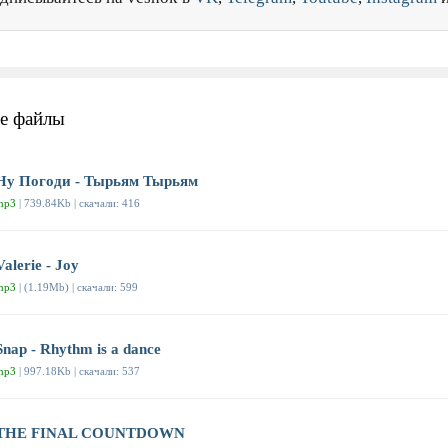
е файлы
Ну Погоди - Тырьям Тырьям
mp3
| 739.84Kb | скачали: 416
Valerie - Joy
mp3
| (1.19Mb) | скачали: 599
Snap - Rhythm is a dance
mp3
| 997.18Kb | скачали: 537
THE FINAL COUNTDOWN