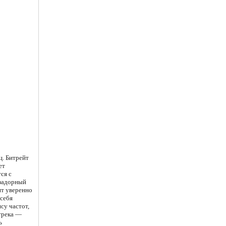
ц. Битрейт
ет
ся с
 задорный
ит уверенно
 себя
су частот,
трека —
ь