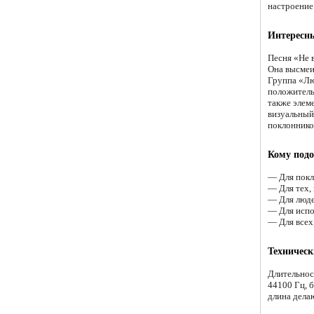
настроение 
Интересны
Песня «Не 
Она высмеив
Группа «Лю
положитель
также элем
визуальный
поклоннико
Кому подо
— Для покл
— Для тех,
— Для люде
— Для испо
— Для всех,
Техническ
Длительнос
44100 Гц, 
длина дела