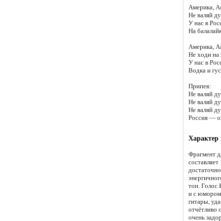
Америка, А
Не валяй ду
У нас в Рос
На балалай
Америка, А
Не ходи на
У нас в Рос
Водка и гус
Припев:
Не валяй ду
Не валяй ду
Не валяй ду
Россия — о
Характер
Фрагмент дл
составляет 
достаточно
энергичног
тон. Голос
и с юмором
гитары, уд
отчётливо 
очень задо