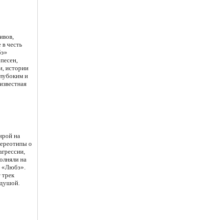
ивов,
 в честь
бэ»
 песен,
и, истории
глубоким и
известная
ирой на
тереотипы о
агрессии,
олняли на
н «Любэ».
 трек
 душой.