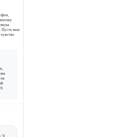
ефон,
 кнопку
звука
. Пусть ваш
 чувство
н,
зка
 на
яй
26
и
X