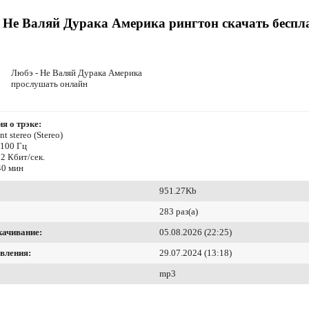
 Не Валяй Дурака Америка рингтон скачать беспл
Любэ - Не Валяй Дурака Америка
прослушать онлайн
я о трэке:
t stereo (Stereo)
4100 Гц
2 Кбит/сек.
40 мин
951.27Kb
283 раз(а)
качивание:
05.08.2026 (22:25)
вления:
29.07.2024 (13:18)
mp3