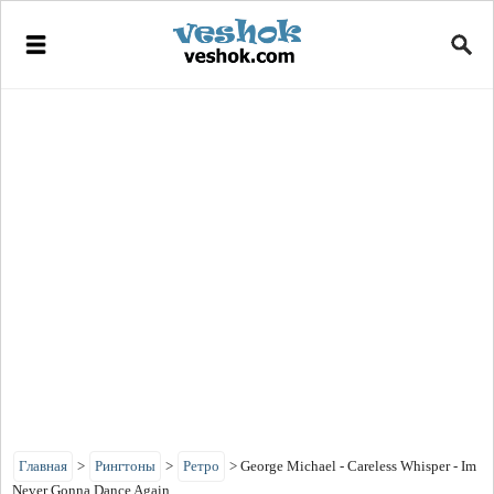
Главная
>
Рингтоны
>
Ретро
>
George Michael - Careless Whisper - Im
Never Gonna Dance Again