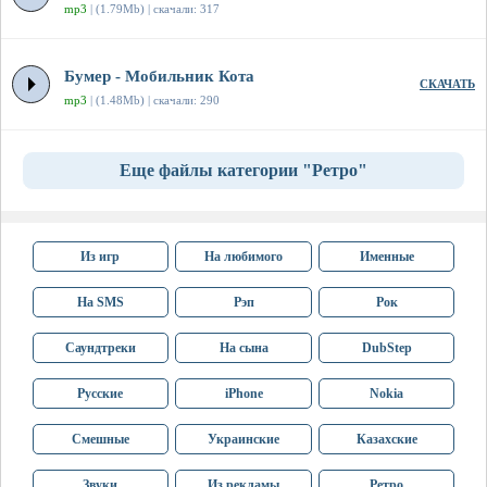
mp3
| (1.79Mb) | скачали: 317
Бумер - Мобильник Кота
СКАЧАТЬ
mp3
| (1.48Mb) | скачали: 290
Еще файлы категории "Ретро"
Из игр
На любимого
Именные
На SMS
Рэп
Рок
Саундтреки
На сына
DubStep
Русские
iPhone
Nokia
Смешные
Украинские
Казахские
Звуки
Из рекламы
Ретро