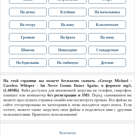
На дочку
Клубные
На начальника
На сестру
На папу
Классические
Громкие
На брата
На маму
Шансон
Новогодние
Стандартные
На будильник
На любимую
Детские
На этой странице вы можете бесплатно скачать «George Michael -
Careless Whisper - Im Never Gonna Dance Again» в формате mp3,
(1.48Mb)
. Файл доступен для мгновенной загрузки на телефон, смартфон,
планшет или компьютер
без регистрации и SMS
. Перед скачиванием вы
можете прослушать отрывок онлайн или посмотреть превью. Все файлы на
сайте отсортированы по категориям и легко находятся через поиск. Если
хотите, можете также загрузить свои файлы и поделиться ими с другими
пользователями. Приятного использования!
Контакты