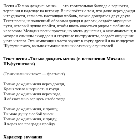
Песня «Только дождись меня» — это трогательная баллада о верности,
терпении и надежде на встречу. В ней поётся о том, что даже через дожди
и трудности, если есть настоящая любовь, можно дождаться друг друга.
Текст песни, наполненный образами дождя и дороги, создаёт ощущение
пути, который нужно пройти, чтобы вновь оказаться рядом с любимым
человеком. Мелодия песни простая, но очень душевная, а аккомпанемент, в
котором слышны аккордеон и струнные инструменты, создаёт ощущение
уюта и тепла. Эта композиция часто звучит в кругу друзей и на концертах
Шуфутинского, вызывая эмоциональный отклик у слушателей.
Текст песни «Только дождись меня» (в исполнении Михаила
Шуфутинского)
(Оригинальный текст — фрагмент)
Только дождись меня через дожди,
Храня тепло и верность в груди.
Только дождись меня через года,
Я обязательно вернусь к тебе тогда.
Только дождись меня, я прошу,
Ты мою душу с собой унеси.
Только дождись меня, я приду,
Я через все преграды пройду.
Характер звучания