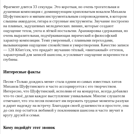
Фрагмент длится 33 секунды. Это короткая, но очень трогательная и
душевная композиция с доминирующим хрипловатым вокалом Михаила
Шуфутинского и мягким инструментальным сопровождением, в котором
слышны аккордеон, гитара и струнные инструменты. Звучание построено
на плавных, задушевных мелодических линиях, которые создают
ощущение тепла, уюта и лёгкой ностальгии. Аранжировка сдержанная, но
очень выразительная, подчёркивающая лирический и философский
характер композиции. Темп умеренный, с плавными переходами,
вызывающими ощущение спокойствия и умиротворения. Качество записи
— 128 Кбит/сек, что придаёт звучанию тёплый, «винтажный» оттенок,
характерный для записей шансона, и усиливает ощущение искренности и
глубины.
Интересные факты
Песня «Только дождись меня» стала одним из самых известных хитов
Михаила Шуфутинского и часто ассоциируется с его творчеством.
Интересно, что Шуфутинский, исполняя её на концертах, всегда добавлял
что-то своё, делая каждое выступление уникальным. Многие слушатели
отмечают, что эта песня помогает им пережить трудные моменты разлуки
и дарит надежду на встречу. Благодаря своей душевности и простоте, она
до сих пор остаётся любимой у поклонников шансона и часто звучит в
кругу друзей и семьи.
Кому подойдёт этот звонок