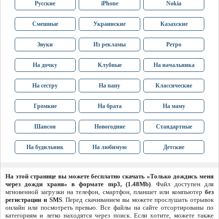
Русские
iPhone
Nokia
Смешные
Украинские
Казахские
Звуки
Из рекламы
Ретро
На дочку
Клубные
На начальника
На сестру
На папу
Классические
Громкие
На брата
На маму
Шансон
Новогодние
Стандартные
На будильник
На любимую
Детские
На этой странице вы можете бесплатно скачать «Только дождись меня
через дожди храня» в формате mp3, (1.48Mb)
. Файл доступен для
мгновенной загрузки на телефон, смартфон, планшет или компьютер
без
регистрации и SMS
. Перед скачиванием вы можете прослушать отрывок
онлайн или посмотреть превью. Все файлы на сайте отсортированы по
категориям и легко находятся через поиск. Если хотите, можете также