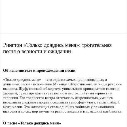
Рингтон «Только дождись меня»: трогательная
песня о верности и ожидании
Об исполнителе и происхождении песни
«Только дождись меня» — это одна из самых проникновенных и
душевных песен в исполнении Михаила Шуфутинского, легенды русского
шансона. Шуфутинский, обладатель уникального хрипловатого голоса и
харизмы, сумел превратить эту песню в настоящий гимн верности и
терпения. Его творчество всегда отличалось искренностью, умением
передавать сложные эмоции и создавать атмосферу уюта, тепла и лёгкой
меланхолии. Эта композиция стала одной из любимых у поклонников
шансона и до сих пор звучит на радиостанциях и в домашних плейлистах.
О песне «Только дождись меня»