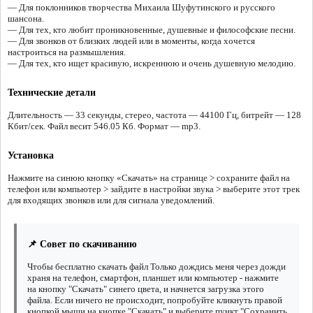
— Для поклонников творчества Михаила Шуфутинского и русского
шансона.
— Для тех, кто любит проникновенные, душевные и философские песни.
— Для звонков от близких людей или в моменты, когда хочется
настроиться на размышления.
— Для тех, кто ищет красивую, искреннюю и очень душевную мелодию.
Технические детали
Длительность — 33 секунды, стерео, частота — 44100 Гц, битрейт — 128
Кбит/сек. Файл весит 546.05 Кб. Формат — mp3.
Установка
Нажмите на синюю кнопку «Скачать» на странице > сохраните файл на
телефон или компьютер > зайдите в настройки звука > выберите этот трек
для входящих звонков или для сигнала уведомлений.
📌 Совет по скачиванию
Чтобы бесплатно скачать файл Только дождись меня через дожди
храня на телефон, смартфон, планшет или компьютер - нажмите
на кнопку "Скачать" синего цвета, и начнется загрузка этого
файла. Если ничего не происходит, попробуйте кликнуть правой
кнопкой мыши на кнопке "Скачать" и выберите пункт "Сохранить