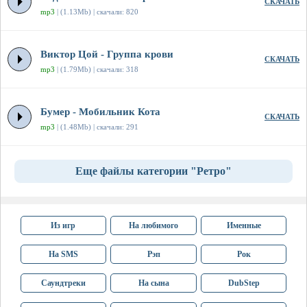
СКАЧАТЬ
mp3
| (1.13Mb) | скачали: 820
Виктор Цой - Группа крови
СКАЧАТЬ
mp3
| (1.79Mb) | скачали: 318
Бумер - Мобильник Кота
СКАЧАТЬ
mp3
| (1.48Mb) | скачали: 291
Еще файлы категории "Ретро"
Из игр
На любимого
Именные
На SMS
Рэп
Рок
Саундтреки
На сына
DubStep