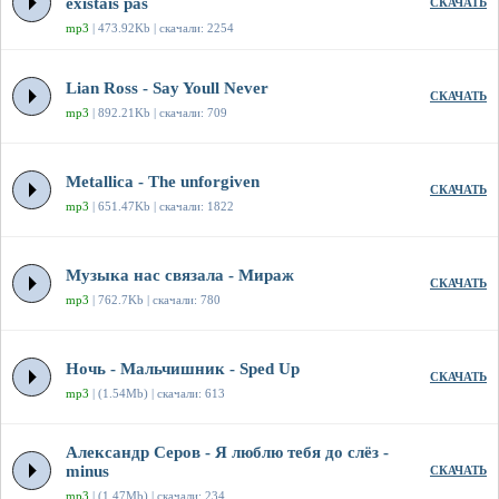
existais pas
СКАЧАТЬ
mp3
| 473.92Kb | скачали: 2254
Lian Ross - Say Youll Never
СКАЧАТЬ
mp3
| 892.21Kb | скачали: 709
Metallica - The unforgiven
СКАЧАТЬ
mp3
| 651.47Kb | скачали: 1822
Музыка нас связала - Мираж
СКАЧАТЬ
mp3
| 762.7Kb | скачали: 780
Ночь - Мальчишник - Sped Up
СКАЧАТЬ
mp3
| (1.54Mb) | скачали: 613
Александр Серов - Я люблю тебя до слёз -
minus
СКАЧАТЬ
mp3
| (1.47Mb) | скачали: 234