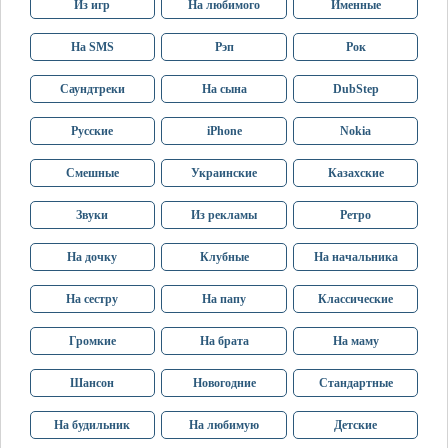
Из игр
На любимого
Именные
На SMS
Рэп
Рок
Саундтреки
На сына
DubStep
Русские
iPhone
Nokia
Смешные
Украинские
Казахские
Звуки
Из рекламы
Ретро
На дочку
Клубные
На начальника
На сестру
На папу
Классические
Громкие
На брата
На маму
Шансон
Новогодние
Стандартные
На будильник
На любимую
Детские