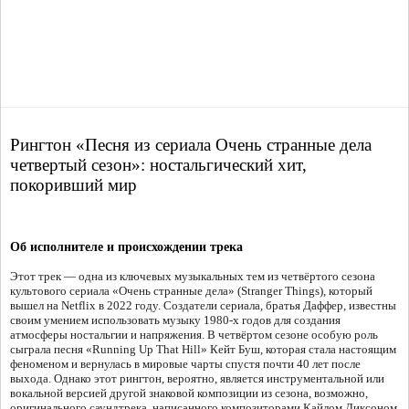
Рингтон «Песня из сериала Очень странные дела
четвертый сезон»: ностальгический хит,
покоривший мир
Об исполнителе и происхождении трека
Этот трек — одна из ключевых музыкальных тем из четвёртого сезона
культового сериала «Очень странные дела» (Stranger Things), который
вышел на Netflix в 2022 году. Создатели сериала, братья Даффер, известны
своим умением использовать музыку 1980-х годов для создания
атмосферы ностальгии и напряжения. В четвёртом сезоне особую роль
сыграла песня «Running Up That Hill» Кейт Буш, которая стала настоящим
феноменом и вернулась в мировые чарты спустя почти 40 лет после
выхода. Однако этот рингтон, вероятно, является инструментальной или
вокальной версией другой знаковой композиции из сезона, возможно,
оригинального саундтрека, написанного композиторами Кайлом Диксоном