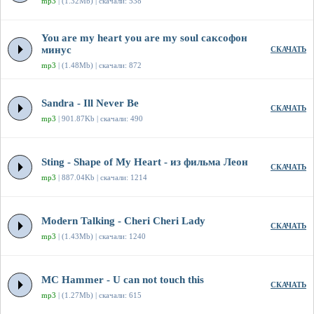
mp3
| (1.32Mb) | скачали: 538
You are my heart you are my soul саксофон
минус
СКАЧАТЬ
mp3
| (1.48Mb) | скачали: 872
Sandra - Ill Never Be
СКАЧАТЬ
mp3
| 901.87Kb | скачали: 490
Sting - Shape of My Heart - из фильма Леон
СКАЧАТЬ
mp3
| 887.04Kb | скачали: 1214
Modern Talking - Cheri Cheri Lady
СКАЧАТЬ
mp3
| (1.43Mb) | скачали: 1240
MC Hammer - U can not touch this
СКАЧАТЬ
mp3
| (1.27Mb) | скачали: 615