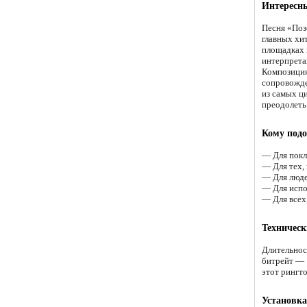
Интересны
Песня «Поз
главных хи
площадках 
интерпрета
Композиция
сопровожде
из самых ц
преодолеть
Кому подо
— Для покл
— Для тех,
— Для люде
— Для испо
— Для всех,
Техническ
Длительнос
битрейт — 
этот рингт
Установка