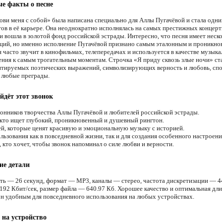
е факты о песне
ови меня с собой» была написана специально для Аллы Пугачёвой и стала одни
тов в её карьере. Она неоднократно исполнялась на самых престижных концер
и вошла в золотой фонд российской эстрады. Интересно, что песня имеет неск
ций, но именно исполнение Пугачёвой признано самым эталонным и проникно
 часто звучит в кинофильмах, телепередачах и используется в качестве музыка
ния к самым трогательным моментам. Строчка «Я приду сквозь злые ночи» ст
итируемых поэтических выражений, символизирующих верность и любовь, с
 любые преграды.
йдёт этот звонок
онников творчества Аллы Пугачёвой и любителей российской эстрады.
 кто ищет глубокий, проникновенный и душевный рингтон.
й, которые ценят красивую и эмоциональную музыку с историей.
льзования как в повседневной жизни, так и для создания особенного настроени
 кто хочет, чтобы звонок напоминал о силе любви и верности.
ие детали
ть — 26 секунд, формат — MP3, каналы — стерео, частота дискретизации — 4
192 Кбит/сек, размер файла — 640.97 Кб. Хорошее качество и оптимальная дл
он удобным для повседневного использования на любых устройствах.
 на устройство