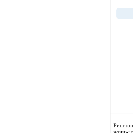
Рингтон
ночи»: