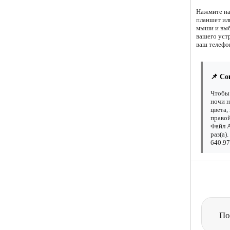
Нажмите на
планшет ил
мыши и выб
вашего уст
ваш телефон
📌 Со
Чтобы 
ночи н
цвета,
правой
Файл А
раз(а)
640.97
По