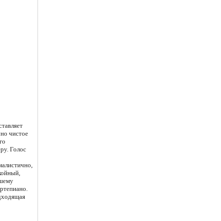
ставляет
чно чистое
го
ру. Голос
малистично,
койный,
ошему
ортепиано.
одходящая