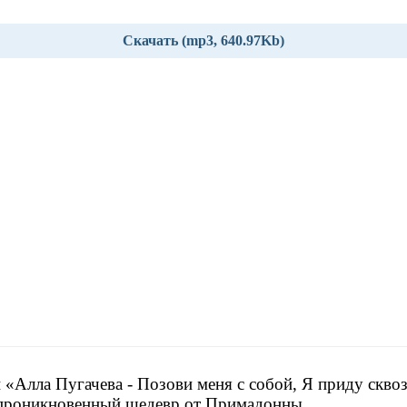
Скачать (mp3, 640.97Kb)
 «Алла Пугачева - Позови меня с собой, Я приду скво
 проникновенный шедевр от Примадонны