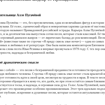
ительнице Алле Пугачёвой
овна Пугачёва — это, без преувеличения, одна из величайших фигур в истории
музыки. Её голос, сценический образ и невероятная харизма сделали её настоя
которую называют Примадонной российской эстрады. Карьера Аллы Пугачёвой 
х, и за десятилетия она выпустила сотни песен, которые стали классикой. Её т
 огромный диапазон жанров — от лирических баллад до рок-композиций. Песн
й» (известная также по строчке «Я приду сквозь злые ночи») — одна из самых
нных и любимых в её репертуаре. Она была написана композитором Евгением
на слова поэта Ильи Резника и впервые прозвучала в 1979 году. С тех пор она
ерности, надежды и безграничной любви.
 её драматическом смысле
ня с собой» — это песня о безграничной преданности и готовности преодолет
ади любимого человека. Строчка «Я приду сквозь злые ночи» стала крылатой и
ет готовность идти к своей цели, несмотря на трудности и мрак. В тексте пес
героиня обращается к кому-то, кто далёк, но при этом остаётся самым близким
ствуется и тоска, и надежда, и огромная сила духа. Голос Аллы Пугачёвой, на
делает это произведение особенно проникновенным. Этот трек идеально подхо
енит глубокие, искренние и душевные песни, которые остаются актуальными спу
.