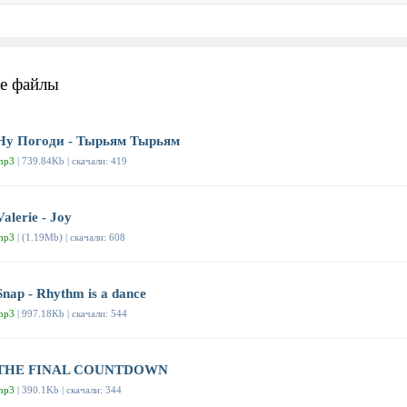
е файлы
Ну Погоди - Тырьям Тырьям
mp3
| 739.84Kb | скачали: 419
Valerie - Joy
mp3
| (1.19Mb) | скачали: 608
Snap - Rhythm is a dance
mp3
| 997.18Kb | скачали: 544
THE FINAL COUNTDOWN
mp3
| 390.1Kb | скачали: 344