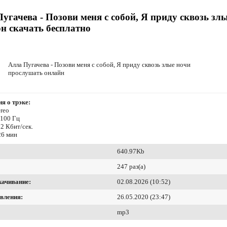
угачева - Позови меня с собой, Я приду сквозь зл
н скачать бесплатно
Алла Пугачева - Позови меня с собой, Я приду сквозь злые ночи
прослушать онлайн
я о трэке:
reo
4100 Гц
2 Кбит/сек.
26 мин
640.97Kb
247 раз(а)
качивание:
02.08.2026 (10:52)
вления:
26.05.2020 (23:47)
mp3