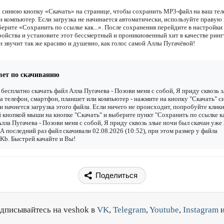
 синюю кнопку «Скачать» на странице, чтобы сохранить MP3-файл на ваш тел
и компьютер. Если загрузка не начинается автоматически, используйте правую
ерите «Сохранить по ссылке как...». После сохранения перейдите в настройки 
ройства и установите этот бессмертный и проникновенный хит в качестве ринг
 звучит так же красиво и душевно, как голос самой Аллы Пугачёвой!
вет по скачиванию
бесплатно скачать файл Алла Пугачева - Позови меня с собой, Я приду сквозь 
а телефон, смартфон, планшет или компьютер - нажмите на кнопку "Скачать" с
 и начнется загрузка этого файла. Если ничего не происходит, попробуйте клик
 кнопкой мыши на кнопке "Скачать" и выберите пункт "Сохранить по ссылке как
лла Пугачева - Позови меня с собой, Я приду сквозь злые ночи был скачан уже
. А последний раз файл скачивали 02.08.2026 (10:52), при этом размер у файла
Kb. Быстрей качайте и Вы!
Поделиться
дписывайтесь на veshok в
VK
,
Telegram
,
Youtube
,
Instagram