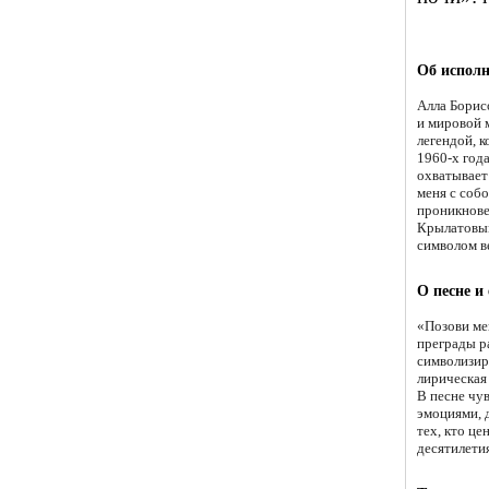
Об исполн
Алла Борис
и мировой 
легендой, 
1960-х года
охватывает
меня с собо
проникнове
Крылатовым 
символом в
О песне и
«Позови ме
преграды р
символизиру
лирическая 
В песне чув
эмоциями, 
тех, кто ц
десятилетия