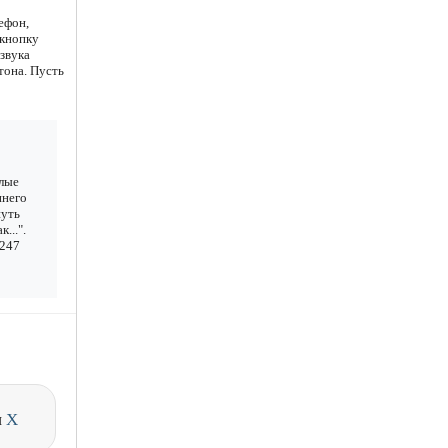
ефон,
 кнопку
звука
тона. Пусть
злые
инего
нуть
...".
 247
и
X