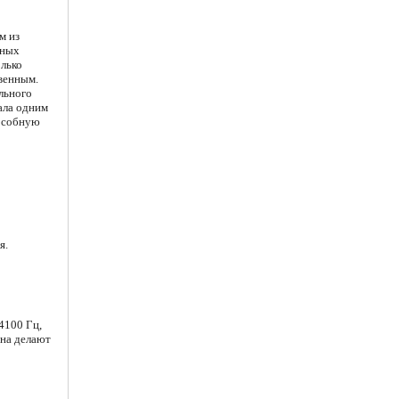
м из
тных
олько
венным.
льного
ала одним
пособную
я.
4100 Гц,
ина делают