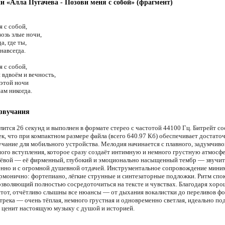
ни «Алла Пугачева - Позови меня с собой» (фрагмент)
 с собой,
озь злые ночи,
а, где ты,
навсегда.
 с собой,
 вдвоём и вечность,
 этой ночи
ам никогда.
 звучания
лится 26 секунд и выполнен в формате стерео с частотой 44100 Гц. Битрейт со
ек, что при компактном размере файла (всего 640.97 Кб) обеспечивает достато
вучание для мобильного устройства. Мелодия начинается с плавного, задумчиво
ого вступления, которое сразу создаёт интимную и немного грустную атмосфе
ёвой — её фирменный, глубокий и эмоционально насыщенный тембр — звучит
нно и с огромной душевной отдачей. Инструментальное сопровождение мини
армонично: фортепиано, лёгкие струнные и синтезаторные подложки. Ритм спо
озволяющий полностью сосредоточиться на тексте и чувствах. Благодаря хор
стот, отчётливо слышны все нюансы — от дыхания вокалистки до переливов ф
трека — очень тёплая, немного грустная и одновременно светлая, идеально п
то ценит настоящую музыку с душой и историей.