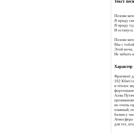
Текст пес
Позови меня
Я приду скв
Я приду туд
И останусь 
Позови меня
Мы с тобой
Этой ночи,
Не забыть н
Характер
Фрагмент д
192 Кбит/с
и тёплое з
фортепианн
Аллы Пугач
проникнове
но очень г
плавный, п
балансу ча
Атмосфера 
для тех, к