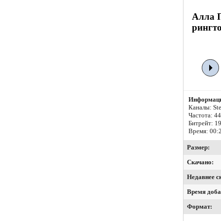
Алла П
рингто
Информаци
Каналы: Ste
Частота: 4
Битрейт:
19
Время: 00:
Размер:
Скачано:
Недавнее с
Время доба
Формат: