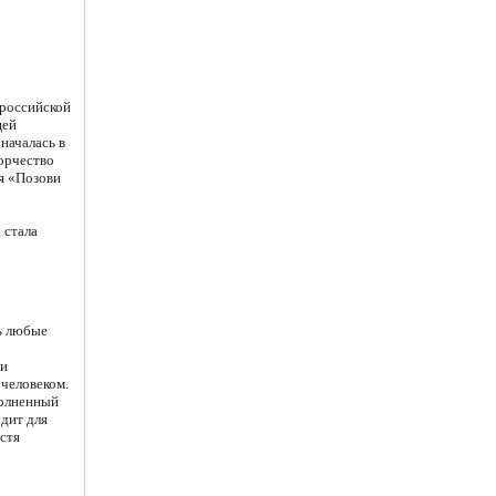
 российской
щей
началась в
ворчество
я «Позови
 стала
ь любые
ни
 человеком.
полненный
дит для
стя