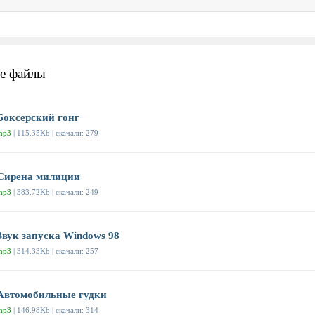
е файлы
Боксерский гонг
mp3
| 115.35Kb | скачали: 279
Сирена милиции
mp3
| 383.72Kb | скачали: 249
Звук запуска Windows 98
mp3
| 314.33Kb | скачали: 257
Автомобильные гудки
mp3
| 146.98Kb | скачали: 314