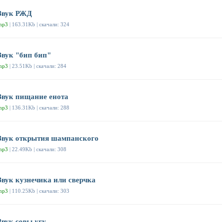
Звук РЖД
mp3
| 163.31Kb | скачали: 324
Звук "бип бип"
mp3
| 23.51Kb | скачали: 284
Звук пищание енота
mp3
| 136.31Kb | скачали: 288
Звук открытия шампанского
mp3
| 22.49Kb | скачали: 308
Звук кузнечика или сверчка
mp3
| 110.25Kb | скачали: 303
Звук совы угу