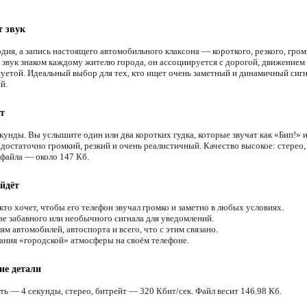
т звук
дия, а запись настоящего автомобильного клаксона — короткого, резкого, гром
т звук знаком каждому жителю города, он ассоциируется с дорогой, движением
суетой. Идеальный выбор для тех, кто ищет очень заметный и динамичный сигн
й.
т
кунды. Вы услышите один или два коротких гудка, которые звучат как «Бип!» 
 достаточно громкий, резкий и очень реалистичный. Качество высокое: стерео,
 файла — около 147 Кб.
йдёт
кто хочет, чтобы его телефон звучал громко и заметно в любых условиях.
ве забавного или необычного сигнала для уведомлений.
 автомобилей, автоспорта и всего, что с этим связано.
ания «городской» атмосферы на своём телефоне.
ие детали
ть — 4 секунды, стерео, битрейт — 320 Кбит/сек. Файл весит 146.98 Кб.