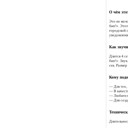
О чём это
Это не мело
бип!». Это
городской 
уведомлени
Как звучи
Длится 4 се
бип!». Звук
сек. Размер
Кому подо
— Для тех, 
— В качест
— Любителям
— Для созд
Техническ
Длительнос