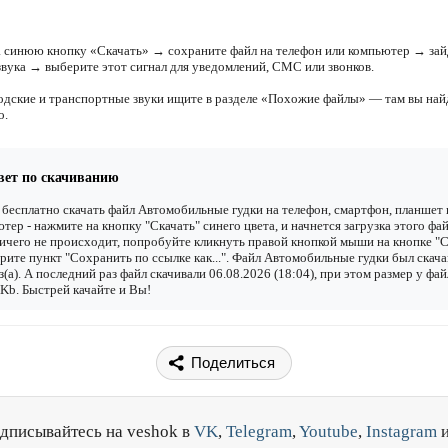
 синюю кнопку «Скачать» → сохраните файл на телефон или компьютер → зай
звука → выберите этот сигнал для уведомлений, СМС или звонков.
одские и транспортные звуки ищите в разделе «Похожие файлы» — там вы най
о.
вет по скачиванию
бесплатно скачать файл Автомобильные гудки на телефон, смартфон, планшет 
тер - нажмите на кнопку "Скачать" синего цвета, и начнется загрузка этого фай
ичего не происходит, попробуйте кликнуть правой кнопкой мыши на кнопке "С
рите пункт "Сохранить по ссылке как...". Файл Автомобильные гудки был скач
з(а). А последний раз файл скачивали 06.08.2026 (18:04), при этом размер у фай
Kb. Быстрей качайте и Вы!
Поделиться
дписывайтесь на veshok в
VK
,
Telegram
,
Youtube
,
Instagram