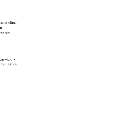
кого «Бип-
 и
ал для
или «Бип-
 320 Кбит/