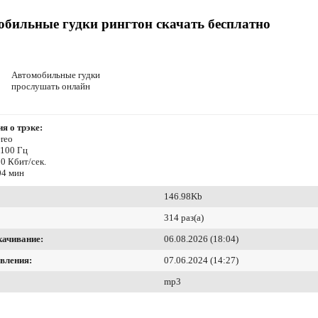
бильные гудки рингтон скачать бесплатно
Автомобильные гудки
прослушать онлайн
я о трэке:
reo
4100 Гц
0 Кбит/сек.
04 мин
146.98Kb
314 раз(а)
качивание:
06.08.2026 (18:04)
вления:
07.06.2024 (14:27)
mp3