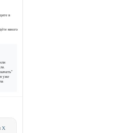
дите в
дёте много
или
ла.
качать"
ан уже
ла
и
X