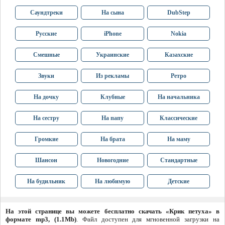
Саундтреки
На сына
DubStep
Русские
iPhone
Nokia
Смешные
Украинские
Казахские
Звуки
Из рекламы
Ретро
На дочку
Клубные
На начальника
На сестру
На папу
Классические
Громкие
На брата
На маму
Шансон
Новогодние
Стандартные
На будильник
На любимую
Детские
На этой странице вы можете бесплатно скачать «Крик петуха» в
формате mp3, (1.1Mb)
. Файл доступен для мгновенной загрузки на