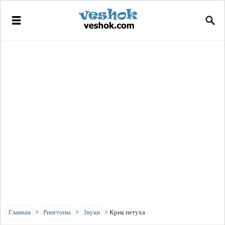
Главная
>
Рингтоны
>
Звуки
>
Крик петуха