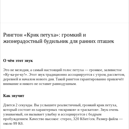
Рингтон «Крик петуха»: громкий и
жизнерадостный будильник для ранних пташек
О чём этот звук
Это не мелодия, а самый настоящий голос петуха — громкое, заливистое
«Ку-ка-ре-ку!». Этот звук традиционно ассоциируется с утром, рассветом,
деревней и началом нового дня. Такой рингтон гарантированно привлечёт
внимание и никого не оставит равнодушным.
Как звучит
Длится 2 секунды. Вы услышите реалистичный, громкий крик петуха,
который состоит из характерных «вскриков» и «раскатов». Звук очень
узнаваемый, он вызывает улыбку и ассоциируется с бодрым
пробуждением. Качество высокое: стерео, 320 Кбит/сек. Размер файла —
около 99 Кб.