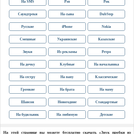
На SMS
Рэп
Рок
Саундтреки
На сына
DubStep
Русские
iPhone
Nokia
Смешные
Украинские
Казахские
Звуки
Из рекламы
Ретро
На дочку
Клубные
На начальника
На сестру
На папу
Классические
Громкие
На брата
На маму
Шансон
Новогодние
Стандартные
На будильник
На любимую
Детские
На этой странице вы можете бесплатно скачать «Звук пробки из