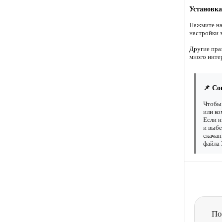
Установка
Нажмите на
настройки 
Другие пра
много инте
📌 Со
Чтобы 
или ко
Если н
и выбе
скачан
файла 
По