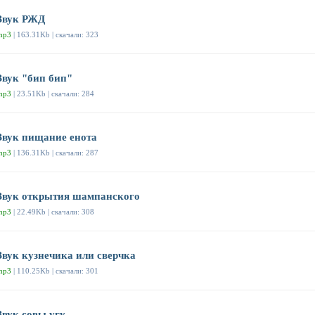
Звук РЖД
mp3
| 163.31Kb | скачали: 323
Звук "бип бип"
mp3
| 23.51Kb | скачали: 284
Звук пищание енота
mp3
| 136.31Kb | скачали: 287
Звук открытия шампанского
mp3
| 22.49Kb | скачали: 308
Звук кузнечика или сверчка
mp3
| 110.25Kb | скачали: 301
Звук совы угу