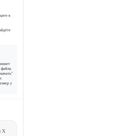
дите в
айдёте
ланшет
 файла.
качать"
л
азмер у
и
X