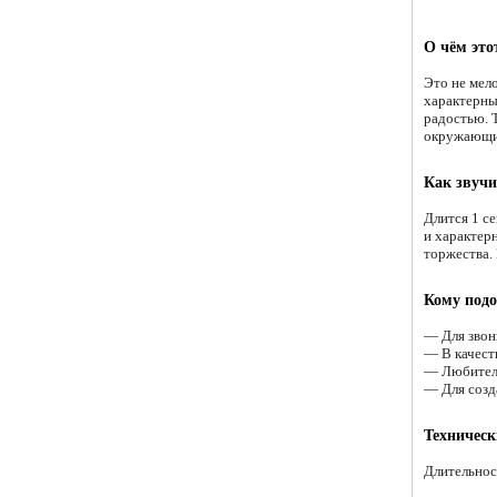
О чём это
Это не мел
характерны
радостью. 
окружающи
Как звучи
Длится 1 с
и характер
торжества. 
Кому подо
— Для звонк
— В качест
— Любителя
— Для созд
Техническ
Длительност