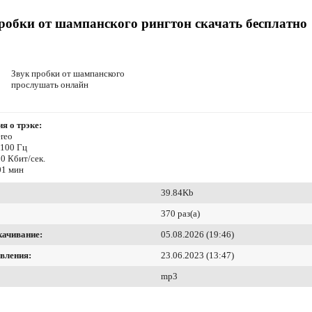
робки от шампанского рингтон скачать бесплатно
Звук пробки от шампанского
прослушать онлайн
я о трэке:
reo
4100 Гц
0 Кбит/сек.
01 мин
39.84Kb
370 раз(а)
качивание:
05.08.2026 (19:46)
вления:
23.06.2023 (13:47)
mp3