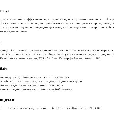
т звук
одия, а короткий и эффектный звук открывающейся бутылки шампанского. Вы
й «хлопок» и звон бокалов, который мгновенно ассоциируется с праздником, в
Такой рингтон идеально подходит для того, чтобы поднимать настроение себе 
м каждым звонком.
т
екунду. Вы услышите реалистичный «хлопок» пробки, вылетающей из горлышк
ный «звон» или «шелест» в конце. Звук очень узнаваемый и создаёт ощущение 
Качество высокое: стерео, 320 Кбит/сек. Размер файла — около 40 Кб.
йдёт
ов от друзей, с которыми вы любите веселиться.
ве забавного сигнала уведомления для праздничных дней.
м нестандартных и креативных рингтонов.
ания «праздничного» настроения в любой момент.
ие детали
ь — 1 секунда, стерео, битрейт — 320 Кбит/сек. Файл весит 39.84 Кб.