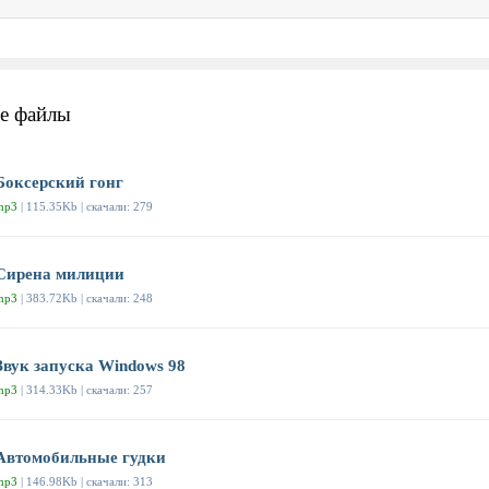
е файлы
Боксерский гонг
mp3
| 115.35Kb | скачали: 279
Сирена милиции
mp3
| 383.72Kb | скачали: 248
Звук запуска Windows 98
mp3
| 314.33Kb | скачали: 257
Автомобильные гудки
mp3
| 146.98Kb | скачали: 313