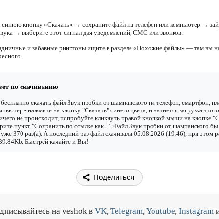
 синюю кнопку «Скачать» → сохраните файл на телефон или компьютер → зай
звука → выберите этот сигнал для уведомлений, СМС или звонков.
здничные и забавные рингтоны ищите в разделе «Похожие файлы» — там вы н
ресного.
вет по скачиванию
бесплатно скачать файл Звук пробки от шампанского на телефон, смартфон, п
мпьютер - нажмите на кнопку "Скачать" синего цвета, и начнется загрузка этого
ичего не происходит, попробуйте кликнуть правой кнопкой мыши на кнопке "С
рите пункт "Сохранить по ссылке как...". Файл Звук пробки от шампанского бы
 уже 370 раз(а). А последний раз файл скачивали 05.08.2026 (19:46), при этом р
39.84Kb. Быстрей качайте и Вы!
Поделиться
дписывайтесь на veshok в
VK
,
Telegram
,
Youtube
,
Instagram