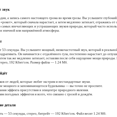
т звук
дия, а запись самого настоящего грома во время грозы. Вы услышите глубокий
рокот», который сначала нарастает, а затем медленно затихает, отражаясь от 
з самых впечатляющих и устрашающих звуков природы, который часто исполь
ия эпичной или напряжённой атмосферы.
т
т 53 секунды. Вы услышите мощный, низкочастотный звук, который в реально
вздрагивать. Он начинается с отдалённого гула, постепенно нарастает до оглу
затем так же медленно затихает, оставляя после себя ощущение мощи природы.
терео, 192 Кбит/сек. Размер файла — 1.24 Мб.
йдёт
ков от людей, которые любят экстрим и нестандартные звуки.
ве мощного и запоминающегося будильника — вы точно не проспите.
ания эффекта присутствия в эпицентре природного явления.
м погодных эффектов и всего, что связано с грозой и дождём.
ие детали
ть — 53 секунды, стерео, битрейт — 192 Кбит/сек. Файл весит 1.24 Мб.