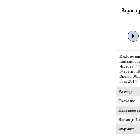
Звук г
Информаци
Каналы: Join
Частота: 4
Битрейт:
19
Время: 00:
Год: 2014
Размер:
Скачано:
Недавнее с
Время доба
Формат: