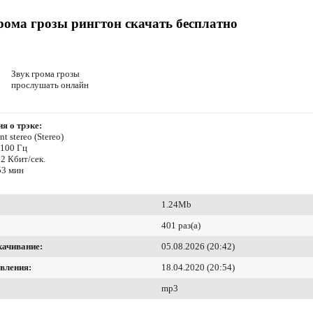
рома грозы рингтон скачать бесплатно
Звук грома грозы
прослушать онлайн
я о трэке:
t stereo (Stereo)
4100 Гц
2 Кбит/сек.
53 мин
1.24Mb
401 раз(а)
качивание:
05.08.2026 (20:42)
вления:
18.04.2020 (20:54)
mp3