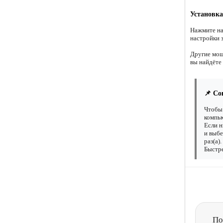
Установка
Нажмите на
настройки з
Другие мощ
вы найдёте
📌 Со
Чтобы 
компью
Если н
и выбе
раз(а)
Быстре
По