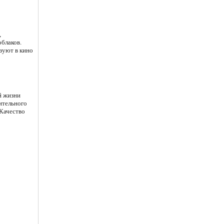
,
облаков.
зуют в кино
й жизни
шительного
 Качество