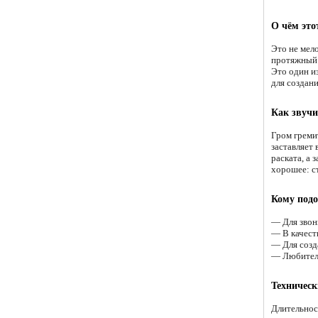
О чём это
Это не мело
протяжный «
Это один и
для создан
Как звучи
Гром греми
заставляет 
раската, а 
хорошее: с
Кому подо
— Для звон
— В качест
— Для созд
— Любителя
Техническ
Длительнос