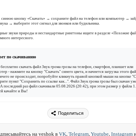
 синюю кнопку «Скачать» → сохраните файл на телефон или компьютер → зай
вука → выберите этот сигнал для звонков или будильника.
ные звуки природы и нестандартные рингтоны ищите в разделе «Похожие фа
 много интересного.
вет по скачиванию
бесплатно скачать файл Звук грома грозы на телефон, смартфон, планшет или
тер - нажмите на кнопку "Скачать" синего цвета, и начнется загрузка этого фай
ичего не происходит, попробуйте кликнуть правой кнопкой мыши на кнопке "С
рите пункт "Сохранить по ссылке как...". Файл Звук грома грозы был скачан уж
. А последний раз файл скачивали 05.08.2026 (20:42), при этом размер у файла 
й качайте и Вы!
Поделиться
дписывайтесь на veshok в
VK
,
Telegram
,
Youtube
,
Instagram