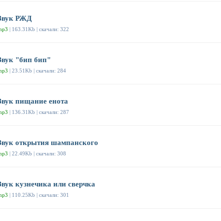
Звук РЖД
mp3
| 163.31Kb | скачали: 322
Звук "бип бип"
mp3
| 23.51Kb | скачали: 284
Звук пищание енота
mp3
| 136.31Kb | скачали: 287
Звук открытия шампанского
mp3
| 22.49Kb | скачали: 308
Звук кузнечика или сверчка
mp3
| 110.25Kb | скачали: 301