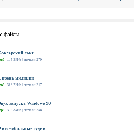
е файлы
Боксерский гонг
mp3
| 115.35Kb | скачали: 279
Сирена милиции
mp3
| 383.72Kb | скачали: 247
Звук запуска Windows 98
mp3
| 314.33Kb | скачали: 256
Автомобильные гудки