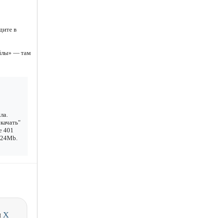
дите в
йлы» — там
ла.
качать"
е 401
1.24Mb.
и
X