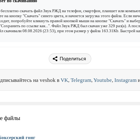
вет по скачиванию
бесплатно скачать файл Звук РЖД на телефон, смартфон, планшет или компьют
е на кнопку "Скачать" синего цвета, и начнется загрузка этого файла. Если нич
одит, попробуйте кликнуть правой кнопкой мыши на кнопке "Скачать" и выбе
"Сохранить по ссылке как...". Файл Звук РЖД был скачан уже 329 раз(а). А пос
йл скачивали 08.08.2026 (23:53), при этом размер у файла 163.31Kb. Быстрей к
Поделиться
дписывайтесь на veshok в
VK
,
Telegram
,
Youtube
,
Instagram
е файлы
Боксерский гонг