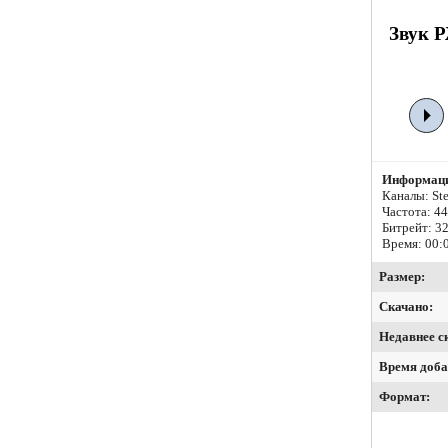
Звук Р
Информаци
Каналы: Ste
Частота: 4
Битрейт:
32
Время: 00:
Размер:
Скачано:
Недавнее с
Время доба
Формат: