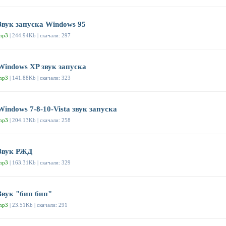
Звук запуска Windows 95
mp3
| 244.94Kb | скачали: 297
Windows XP звук запуска
mp3
| 141.88Kb | скачали: 323
Windows 7-8-10-Vista звук запуска
mp3
| 204.13Kb | скачали: 258
Звук РЖД
mp3
| 163.31Kb | скачали: 329
Звук "бип бип"
mp3
| 23.51Kb | скачали: 291