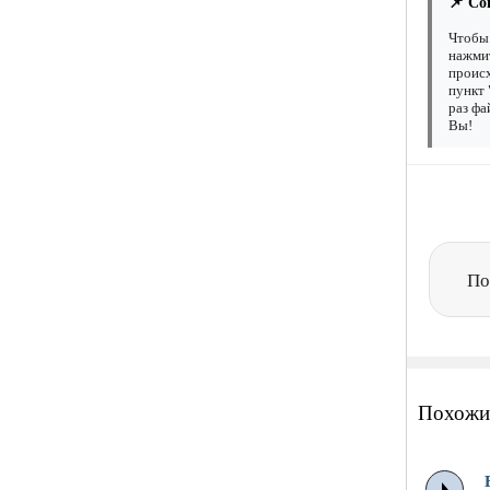
📌 Со
Чтобы 
нажмит
происх
пункт 
раз фа
Вы!
По
Похожи