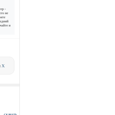
ер -
его не
рите
ледний
ачайте и
и
X
СКАЧАТЬ