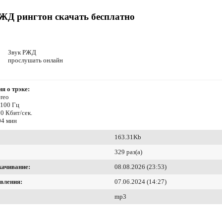
ЖД рингтон скачать бесплатно
Звук РЖД
прослушать онлайн
я о трэке:
reo
4100 Гц
0 Кбит/сек.
04 мин
163.31Kb
329 раз(а)
качивание:
08.08.2026 (23:53)
вления:
07.06.2024 (14:27)
mp3