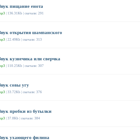
Звук пищание енота
mp3
| 136.31Kb | скачали: 291
Звук открытия шампанского
mp3
| 22.49Kb | скачали: 313
Звук кузнечика или сверчка
mp3
| 110.25Kb | скачали: 307
Звук совы угу
mp3
| 33.72Kb | скачали: 376
Звук пробки из бутылки
mp3
| 37.8Kb | скачали: 384
Звук ухающего филина