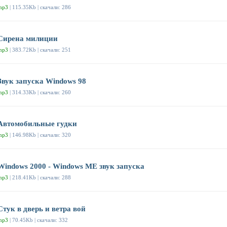
mp3
| 115.35Kb | скачали: 286
Сирена милиции
mp3
| 383.72Kb | скачали: 251
Звук запуска Windows 98
mp3
| 314.33Kb | скачали: 260
Автомобильные гудки
mp3
| 146.98Kb | скачали: 320
Windows 2000 - Windows ME звук запуска
mp3
| 218.41Kb | скачали: 288
Стук в дверь и ветра вой
mp3
| 70.45Kb | скачали: 332