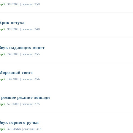
mp3
| 38.82Kb | скачали: 259
Крик петуха
mp3
| 99.02Kb | скачали: 340
Звук падающих монет
mp3
| 74.53Kb | скачали: 355
Морозный свист
mp3
| 142.9Kb | скачали: 356
Громкое ржание лошади
mp3
| 57.56Kb | скачали: 275
Звук горного ручья
mp3
| 370.45Kb | скачали: 313