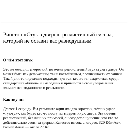
Рингтон «Стук в дверь»: реалистичный сигнал,
который не оставит вас равнодушным
О чём этот звук
Это не мелодия, а короткий, но очень реалистичный звук стука в дверь. Он
может быть как деликатным, так и настойчивым, в зависимости от записи.
Такой рингтон идеально подходит для тех, кто хочет выделиться среди
стандартных «бипов» и «мелодий» и привнести в свои уведомления
элемент неожиданности и реальности.
Как звучит
Длится 1 секунду. Вы услышите один или два коротких, чётких удара —
«тук-тук», как будто кто-то постучал в деревянную дверь. Звук очень
реалистичный, без лишних примесей, он создаёт ощущение, что кто-то
действительно стоит за дверью. Качество высокое: стерео, 320 Кбит/сек.
Размер файла — около 27 Кб.