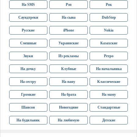
На SMS
Рэп
Рок
Саундтреки
На сына
DubStep
Русские
iPhone
Nokia
Смешные
Украинские
Казахские
Звуки
Из рекламы
Ретро
На дочку
Клубные
На начальника
На сестру
На папу
Классические
Громкие
На брата
На маму
Шансон
Новогодние
Стандартные
На будильник
На любимую
Детские