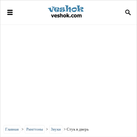
Главная
>
Рингтоны
>
Звуки
>
Стук в дверь