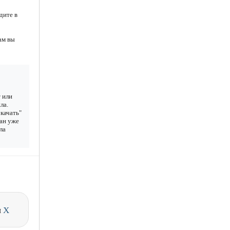
дите в
ам вы
 или
ла.
качать"
чан уже
ла
и
X