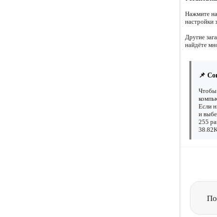
Нажмите на
настройки 
Другие заг
найдёте мн
📌 Со
Чтобы 
компью
Если н
и выбе
255 ра
38.82K
По