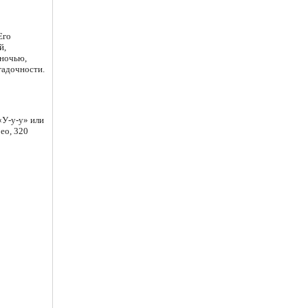
Его
й,
 ночью,
гадочности.
«У-у-у» или
ео, 320