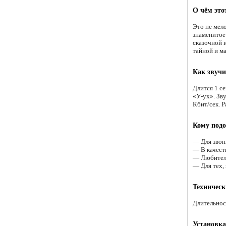
О чём это
Это не мел
знаменитое
сказочной 
тайной и м
Как звучи
Длится 1 с
«У-ух». Зв
Кбит/сек. Р
Кому подо
— Для звон
— В качест
— Любителя
— Для тех,
Техническ
Длительност
Установка