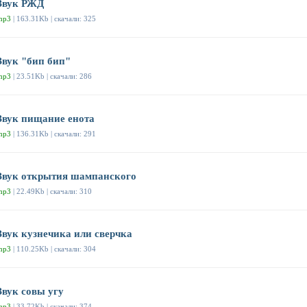
Звук РЖД
mp3
| 163.31Kb | скачали: 325
Звук "бип бип"
mp3
| 23.51Kb | скачали: 286
Звук пищание енота
mp3
| 136.31Kb | скачали: 291
Звук открытия шампанского
mp3
| 22.49Kb | скачали: 310
Звук кузнечика или сверчка
mp3
| 110.25Kb | скачали: 304
Звук совы угу
mp3
| 33.72Kb | скачали: 374