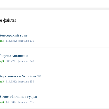
е файлы
Боксерский гонг
mp3
| 115.35Kb | скачали: 279
Сирена милиции
mp3
| 383.72Kb | скачали: 249
Звук запуска Windows 98
mp3
| 314.33Kb | скачали: 259
Автомобильные гудки
mp3
| 146.98Kb | скачали: 315