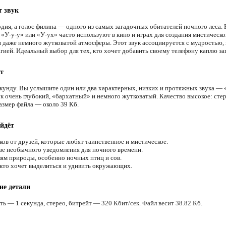
т звук
одия, а голос филина — одного из самых загадочных обитателей ночного леса. 
 «У-у-у» или «У-ух» часто используют в кино и играх для создания мистическо
и даже немного жутковатой атмосферы. Этот звук ассоциируется с мудростью,
агией. Идеальный выбор для тех, кто хочет добавить своему телефону каплю за
т
екунду. Вы услышите один или два характерных, низких и протяжных звука — 
ук очень глубокий, «бархатный» и немного жутковатый. Качество высокое: стер
азмер файла — около 39 Кб.
йдёт
ков от друзей, которые любят таинственное и мистическое.
ве необычного уведомления для ночного времени.
м природы, особенно ночных птиц и сов.
 кто хочет выделиться и удивить окружающих.
ие детали
ь — 1 секунда, стерео, битрейт — 320 Кбит/сек. Файл весит 38.82 Кб.