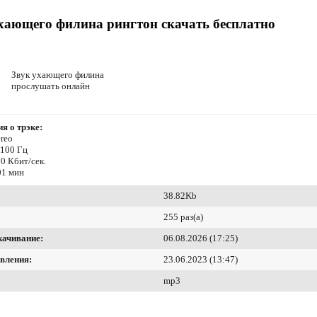
хающего филина рингтон скачать бесплатно
Звук ухающего филина
прослушать онлайн
я о трэке:
reo
4100 Гц
0 Кбит/сек.
01 мин
38.82Kb
255 раз(а)
качивание:
06.08.2026 (17:25)
вления:
23.06.2023 (13:47)
mp3