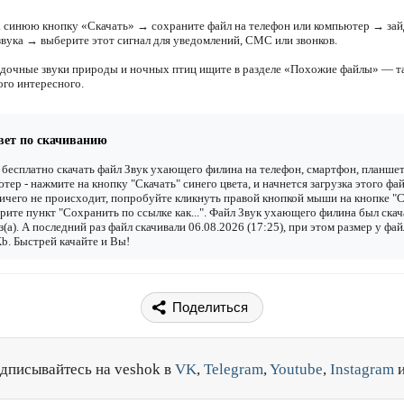
 синюю кнопку «Скачать» → сохраните файл на телефон или компьютер → зай
звука → выберите этот сигнал для уведомлений, СМС или звонков.
адочные звуки природы и ночных птиц ищите в разделе «Похожие файлы» — т
ого интересного.
вет по скачиванию
бесплатно скачать файл Звук ухающего филина на телефон, смартфон, планшет
тер - нажмите на кнопку "Скачать" синего цвета, и начнется загрузка этого фай
ичего не происходит, попробуйте кликнуть правой кнопкой мыши на кнопке "С
рите пункт "Сохранить по ссылке как...". Файл Звук ухающего филина был ска
з(а). А последний раз файл скачивали 06.08.2026 (17:25), при этом размер у фай
b. Быстрей качайте и Вы!
Поделиться
дписывайтесь на veshok в
VK
,
Telegram
,
Youtube
,
Instagram