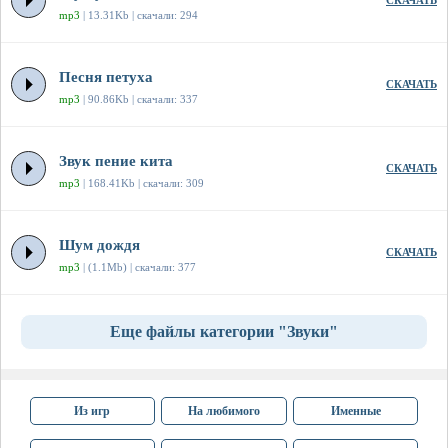
СКАЧАТЬ
mp3
| 13.31Kb | скачали: 294
Песня петуха
СКАЧАТЬ
mp3
| 90.86Kb | скачали: 337
Звук пение кита
СКАЧАТЬ
mp3
| 168.41Kb | скачали: 309
Шум дождя
СКАЧАТЬ
mp3
| (1.1Mb) | скачали: 377
Еще файлы категории "Звуки"
Из игр
На любимого
Именные