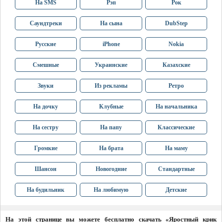
На SMS
Рэп
Рок
Саундтреки
На сына
DubStep
Русские
iPhone
Nokia
Смешные
Украинские
Казахские
Звуки
Из рекламы
Ретро
На дочку
Клубные
На начальника
На сестру
На папу
Классические
Громкие
На брата
На маму
Шансон
Новогодние
Стандартные
На будильник
На любимую
Детские
На этой странице вы можете бесплатно скачать «Яростный крик