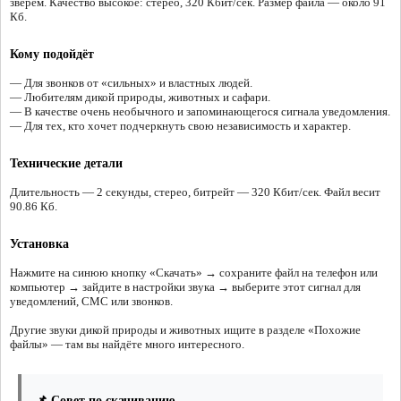
зверем. Качество высокое: стерео, 320 Кбит/сек. Размер файла — около 91
Кб.
Кому подойдёт
— Для звонков от «сильных» и властных людей.
— Любителям дикой природы, животных и сафари.
— В качестве очень необычного и запоминающегося сигнала уведомления.
— Для тех, кто хочет подчеркнуть свою независимость и характер.
Технические детали
Длительность — 2 секунды, стерео, битрейт — 320 Кбит/сек. Файл весит
90.86 Кб.
Установка
Нажмите на синюю кнопку «Скачать» → сохраните файл на телефон или
компьютер → зайдите в настройки звука → выберите этот сигнал для
уведомлений, СМС или звонков.
Другие звуки дикой природы и животных ищите в разделе «Похожие
файлы» — там вы найдёте много интересного.
📌 Совет по скачиванию