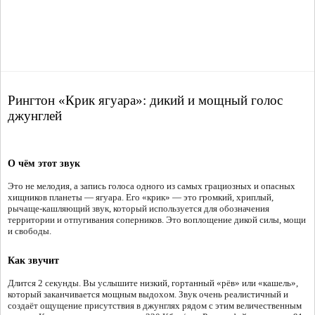
Рингтон «Крик ягуара»: дикий и мощный голос
джунглей
О чём этот звук
Это не мелодия, а запись голоса одного из самых грациозных и опасных
хищников планеты — ягуара. Его «крик» — это громкий, хриплый,
рычаще-кашляющий звук, который используется для обозначения
территории и отпугивания соперников. Это воплощение дикой силы, мощи
и свободы.
Как звучит
Длится 2 секунды. Вы услышите низкий, гортанный «рёв» или «кашель»,
который заканчивается мощным выдохом. Звук очень реалистичный и
создаёт ощущение присутствия в джунглях рядом с этим величественным