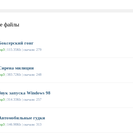
е файлы
Боксерский гонг
mp3
| 115.35Kb | скачали: 279
Сирена милиции
mp3
| 383.72Kb | скачали: 248
Звук запуска Windows 98
mp3
| 314.33Kb | скачали: 257
Автомобильные гудки
mp3
| 146.98Kb | скачали: 313