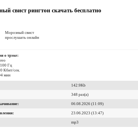
ый свист рингтон скачать бесплатно
Морозный свист
прослушать онлайн
я о трэке:
reo
4100 Гц
0 Кбит/сек.
04 мин
142.9Kb
348 раз(а)
качивание:
06.08.2026 (11:09)
вления:
23.06.2023 (13:47)
mp3