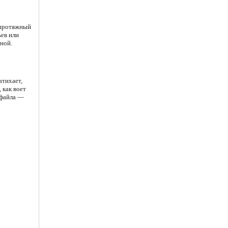
 протяжный
ьев или
ной.
атихает,
 как воет
 файла —