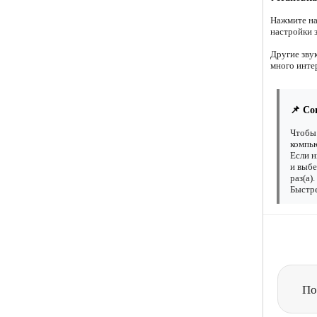
Нажмите на
настройки 
Другие зву
много инте
📌 Со
Чтобы 
компью
Если н
и выбе
раз(а)
Быстре
По