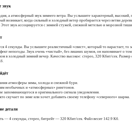
т звук
одия, а атмосферный звук зимнего ветра. Вы услышите характерный, высокий,
рый возникает, когда сильный и холодный ветер пробирается через ветви дерев
. Этот звук ассоциируется с зимней стужей, снежной метелью и морозной тиши
т
ся 4 секунды. Вы услышите реалистичный «свист», который то нарастает, то з
ффект непогоды. Звук очень «чистый», без лишних шумов, он напоминает о том,
ном в холодный зимний вечер. Качество высокое: стерео, 320 Кбит/сек. Размер
б.
йдёт
ания атмосферы зимы, холода и снежной бури.
ям необычных и «атмосферных» рингтонов.
ве запоминающегося и оригинального сигнала уведомления.
 кто скучает по зиме или хочет добавить своему телефону «северного» шарма.
ие детали
ть — 4 секунды, стерео, битрейт — 320 Кбит/сек. Файл весит 142.9 Кб.