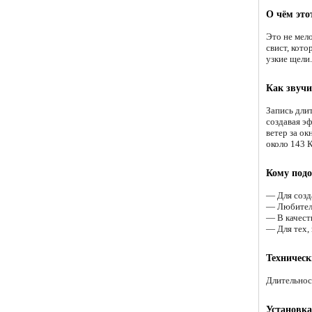
О чём это
Это не мел
свист, кото
узкие щели
Как звучи
Запись длит
создавая э
ветер за ок
около 143 К
Кому подо
— Для созд
— Любител
— В качест
— Для тех,
Техническ
Длительнос
Установка