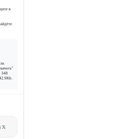
дите в
найдёте
ла.
качать"
е 348
42.9Kb.
и
X