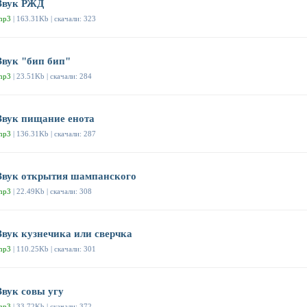
Звук РЖД
mp3
| 163.31Kb | скачали: 323
Звук "бип бип"
mp3
| 23.51Kb | скачали: 284
Звук пищание енота
mp3
| 136.31Kb | скачали: 287
Звук открытия шампанского
mp3
| 22.49Kb | скачали: 308
Звук кузнечика или сверчка
mp3
| 110.25Kb | скачали: 301
Звук совы угу
mp3
| 33.72Kb | скачали: 372