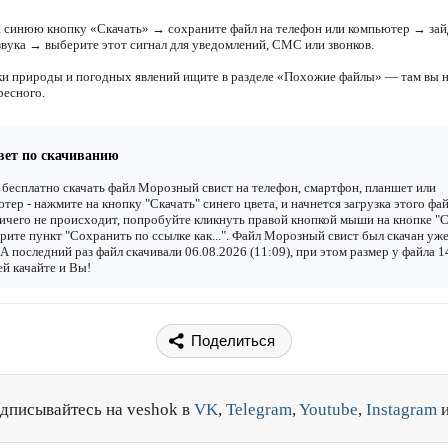
 синюю кнопку «Скачать» → сохраните файл на телефон или компьютер → зай
звука → выберите этот сигнал для уведомлений, СМС или звонков.
ки природы и погодных явлений ищите в разделе «Похожие файлы» — там вы 
ресного.
вет по скачиванию
бесплатно скачать файл Морозный свист на телефон, смартфон, планшет или
тер - нажмите на кнопку "Скачать" синего цвета, и начнется загрузка этого фай
ичего не происходит, попробуйте кликнуть правой кнопкой мыши на кнопке "С
рите пункт "Сохранить по ссылке как...". Файл Морозный свист был скачан уж
. А последний раз файл скачивали 06.08.2026 (11:09), при этом размер у файла 1
й качайте и Вы!
Поделиться
дписывайтесь на veshok в
VK
,
Telegram
,
Youtube
,
Instagram