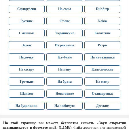
Саундтреки
На сына
DubStep
Русские
iPhone
Nokia
Смешные
Украинские
Казахские
Звуки
Из рекламы
Ретро
На дочку
Клубные
На начальника
На сестру
На папу
Классические
Громкие
На брата
На маму
Шансон
Новогодние
Стандартные
На будильник
На любимую
Детские
На этой странице вы можете бесплатно скачать «Звук открытия
шампанского» в формате mp3, (1.1Mb)
. Файл доступен для мгновенной