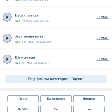
Песня петуха
СКАЧАТЬ
mp3
| 90.86Kb | скачали: 337
Звук пение кита
СКАЧАТЬ
mp3
| 168.41Kb | скачали: 309
Шум дождя
СКАЧАТЬ
mp3
| (1.1Mb) | скачали: 377
Еще файлы категории "Звуки"
Из игр
На любимого
Именные
На SMS
Рэп
Рок