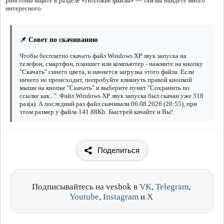
рингтоны ищите в разделе «Похожие файлы» — там вы найдёте много
интересного.
📌 Совет по скачиванию
Чтобы бесплатно скачать файл Windows XP звук запуска на
телефон, смартфон, планшет или компьютер - нажмите на кнопку
"Скачать" синего цвета, и начнется загрузка этого файла. Если
ничего не происходит, попробуйте кликнуть правой кнопкой
мыши на кнопке "Скачать" и выберите пункт "Сохранить по
ссылке как...". Файл Windows XP звук запуска был скачан уже 318
раз(а). А последний раз файл скачивали 06.08.2026 (20:55), при
этом размер у файла 141.88Kb. Быстрей качайте и Вы!
Поделиться
Подписывайтесь на veshok в
VK
,
Telegram
,
Youtube
,
Instagram
и
X