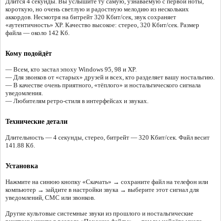
Длится 4 секунды. Вы услышите ту самую, узнаваемую с первой ноты,
короткую, но очень светлую и радостную мелодию из нескольких
аккордов. Несмотря на битрейт 320 Кбит/сек, звук сохраняет
«аутентичность» XP. Качество высокое: стерео, 320 Кбит/сек. Размер
файла — около 142 Кб.
Кому подойдёт
— Всем, кто застал эпоху Windows 95, 98 и XP.
— Для звонков от «старых» друзей и всех, кто разделяет вашу ностальгию.
— В качестве очень приятного, «тёплого» и ностальгического сигнала
уведомления.
— Любителям ретро-стиля в интерфейсах и звуках.
Технические детали
Длительность — 4 секунды, стерео, битрейт — 320 Кбит/сек. Файл весит
141.88 Кб.
Установка
Нажмите на синюю кнопку «Скачать» → сохраните файл на телефон или
компьютер → зайдите в настройки звука → выберите этот сигнал для
уведомлений, СМС или звонков.
Другие культовые системные звуки из прошлого и ностальгические