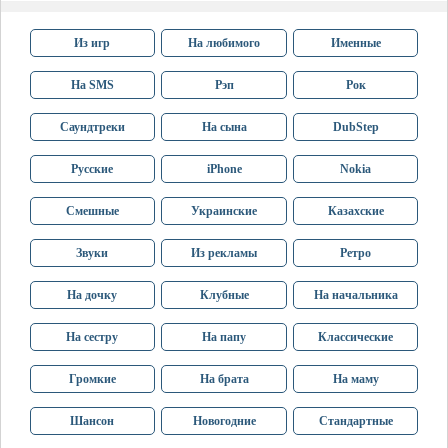
Из игр
На любимого
Именные
На SMS
Рэп
Рок
Саундтреки
На сына
DubStep
Русские
iPhone
Nokia
Смешные
Украинские
Казахские
Звуки
Из рекламы
Ретро
На дочку
Клубные
На начальника
На сестру
На папу
Классические
Громкие
На брата
На маму
Шансон
Новогодние
Стандартные