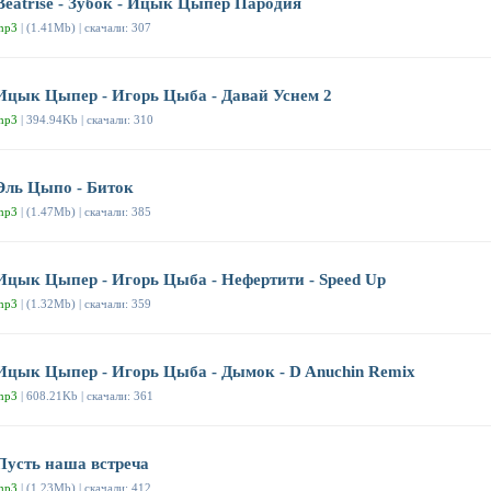
Beatrise - Зубок - Ицык Цыпер Пародия
mp3
| (1.41Mb) | скачали: 307
Ицык Цыпер - Игорь Цыба - Давай Уснем 2
mp3
| 394.94Kb | скачали: 310
Эль Цыпо - Биток
mp3
| (1.47Mb) | скачали: 385
Ицык Цыпер - Игорь Цыба - Нефертити - Speed Up
mp3
| (1.32Mb) | скачали: 359
Ицык Цыпер - Игорь Цыба - Дымок - D Anuchin Remix
mp3
| 608.21Kb | скачали: 361
Пусть наша встреча
mp3
| (1.23Mb) | скачали: 412