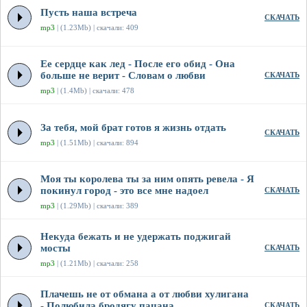
Пусть наша встреча
СКАЧАТЬ
mp3
| (1.23Mb) | скачали: 409
Ее сердце как лед - После его обид - Она
больше не верит - Словам о любви
СКАЧАТЬ
mp3
| (1.4Mb) | скачали: 478
За тебя, мой брат готов я жизнь отдать
СКАЧАТЬ
mp3
| (1.51Mb) | скачали: 894
Моя ты королева ты за ним опять ревела - Я
покинул город - это все мне надоел
СКАЧАТЬ
mp3
| (1.29Mb) | скачали: 389
Некуда бежать и не удержать поджигай
мосты
СКАЧАТЬ
mp3
| (1.21Mb) | скачали: 258
Плачешь не от обмана а от любви хулигана
- Полюбила бродягу пацана
СКАЧАТЬ