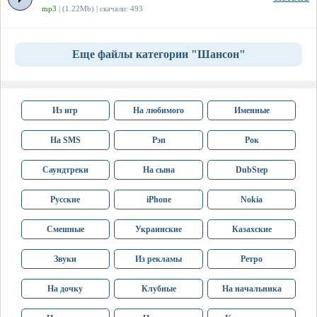
mp3
| (1.22Mb) | скачали: 493
Еще файлы категории "Шансон"
Из игр
На любимого
Именные
На SMS
Рэп
Рок
Саундтреки
На сына
DubStep
Русские
iPhone
Nokia
Смешные
Украинские
Казахские
Звуки
Из рекламы
Ретро
На дочку
Клубные
На начальника