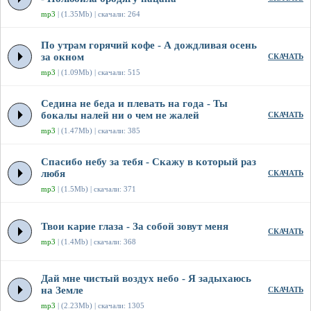
mp3
| (1.35Mb) | скачали: 264
По утрам горячий кофе - А дождливая осень
за окном
СКАЧАТЬ
mp3
| (1.09Mb) | скачали: 515
Седина не беда и плевать на года - Ты
бокалы налей ни о чем не жалей
СКАЧАТЬ
mp3
| (1.47Mb) | скачали: 385
Спасибо небу за тебя - Скажу в который раз
любя
СКАЧАТЬ
mp3
| (1.5Mb) | скачали: 371
Твои карие глаза - За собой зовут меня
СКАЧАТЬ
mp3
| (1.4Mb) | скачали: 368
Дай мне чистый воздух небо - Я задыхаюсь
на Земле
СКАЧАТЬ
mp3
| (2.23Mb) | скачали: 1305