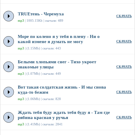
TRUEтень - Черемуха
СКАЧАТЬ
mp3
| 1005.15Kb | скачали: 489
Море по колено я у тебя в плену - Ни о
какой измене я думать не могу
СКАЧАТЬ
mp3
| (1.15Mb) | скачали: 443
Белыми хлопьями снег - Тихо укроет
знакомые улицы
СКАЧАТЬ
mp3
| (1.07Mb) | скачали: 449
Вот такая солдатская жизнь - И мы снова
куда-то бежим
СКАЧАТЬ
mp3
| (1.06Mb) | скачали: 828
Ждать тебя буду ждать тебя буду я - Там где
рябина красная у ручья
СКАЧАТЬ
mp3
| (1.41Mb) | скачали: 2841