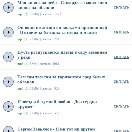
Моя королева неба - Стюардесса моих снов
королева облаков
СКАЧАТЬ
mp3
| (1.39Mb) | скачали: 1521
Он воин по жизни он волками признанный
- В ответе за близких за слова и мысли
СКАЧАТЬ
mp3
| (1.23Mb) | скачали: 254
Пусть распускаются цветы в саду весеннем
у реки
СКАЧАТЬ
mp3
| (1.3Mb) | скачали: 4061
Там там там там за горизонтом сред белых
облаков
СКАЧАТЬ
mp3
| (1.39Mb) | скачали: 329
И звезды безумной любви - Два сердца
кружат
СКАЧАТЬ
mp3
| (1.22Mb) | скачали: 522
Сергей Завьялов - Я ни тот ни другой
СКАЧАТЬ