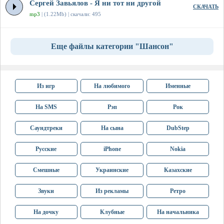
Сергей Завьялов - Я ни тот ни другой
СКАЧАТЬ
mp3
| (1.22Mb) | скачали: 495
Еще файлы категории "Шансон"
Из игр
На любимого
Именные
На SMS
Рэп
Рок
Саундтреки
На сына
DubStep
Русские
iPhone
Nokia
Смешные
Украинские
Казахские
Звуки
Из рекламы
Ретро
На дочку
Клубные
На начальника