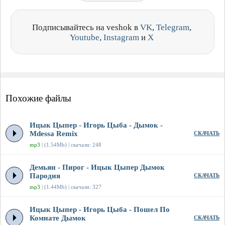
Подписывайтесь на veshok в
VK
,
Telegram
,
Youtube
,
Instagram
и
X
Похожие файлы
Ицык Цыпер - Игорь Цыба - Дымок -
Mdessa Remix
СКАЧАТЬ
mp3
| (1.54Mb) | скачали: 248
Демьян - Пирог - Ицык Цыпер Дымок
Пародия
СКАЧАТЬ
mp3
| (1.44Mb) | скачали: 327
Ицык Цыпер - Игорь Цыба - Пошел По
Комнате Дымок
СКАЧАТЬ