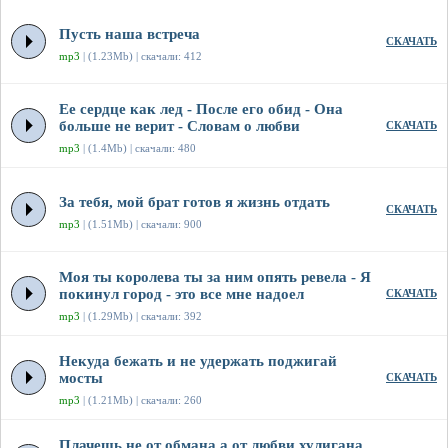
Пусть наша встреча
СКАЧАТЬ
mp3
| (1.23Mb) | скачали: 412
Ее сердце как лед - После его обид - Она
больше не верит - Словам о любви
СКАЧАТЬ
mp3
| (1.4Mb) | скачали: 480
За тебя, мой брат готов я жизнь отдать
СКАЧАТЬ
mp3
| (1.51Mb) | скачали: 900
Моя ты королева ты за ним опять ревела - Я
покинул город - это все мне надоел
СКАЧАТЬ
mp3
| (1.29Mb) | скачали: 392
Некуда бежать и не удержать поджигай
мосты
СКАЧАТЬ
mp3
| (1.21Mb) | скачали: 260
Плачешь не от обмана а от любви хулигана