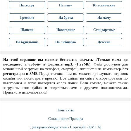
На сестру
На папу
Классические
Громкие
На брата
На маму
Шансон
Новогодние
Стандартные
На будильник
На любимую
Детские
На этой странице вы можете бесплатно скачать «Только мама до
последнего с тобой» в формате mp3, (1.22Mb)
. Файл доступен для
мгновенной загрузки на телефон, смартфон, планшет или компьютер
без
регистрации и SMS
. Перед скачиванием вы можете прослушать отрывок
онлайн или посмотреть превью. Все файлы на сайте отсортированы по
категориям и легко находятся через поиск. Если хотите, можете также
загрузить свои файлы и поделиться ими с другими пользователями.
Приятного использования!
Контакты
Соглашение/Правила
Для правообладателей / Copyright (DMCA)