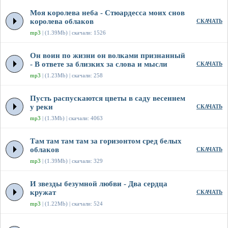
Моя королева неба - Стюардесса моих снов
королева облаков
СКАЧАТЬ
mp3
| (1.39Mb) | скачали: 1526
Он воин по жизни он волками признанный
- В ответе за близких за слова и мысли
СКАЧАТЬ
mp3
| (1.23Mb) | скачали: 258
Пусть распускаются цветы в саду весеннем
у реки
СКАЧАТЬ
mp3
| (1.3Mb) | скачали: 4063
Там там там там за горизонтом сред белых
облаков
СКАЧАТЬ
mp3
| (1.39Mb) | скачали: 329
И звезды безумной любви - Два сердца
кружат
СКАЧАТЬ
mp3
| (1.22Mb) | скачали: 524