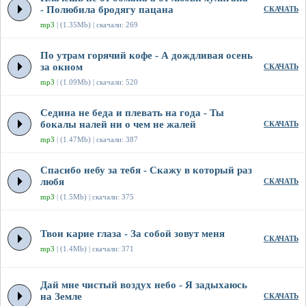
- Полюбила бродягу пацана
СКАЧАТЬ
mp3
| (1.35Mb) | скачали: 269
По утрам горячий кофе - А дождливая осень
за окном
СКАЧАТЬ
mp3
| (1.09Mb) | скачали: 520
Седина не беда и плевать на года - Ты
бокалы налей ни о чем не жалей
СКАЧАТЬ
mp3
| (1.47Mb) | скачали: 387
Спасибо небу за тебя - Скажу в который раз
любя
СКАЧАТЬ
mp3
| (1.5Mb) | скачали: 375
Твои карие глаза - За собой зовут меня
СКАЧАТЬ
mp3
| (1.4Mb) | скачали: 371
Дай мне чистый воздух небо - Я задыхаюсь
на Земле
СКАЧАТЬ