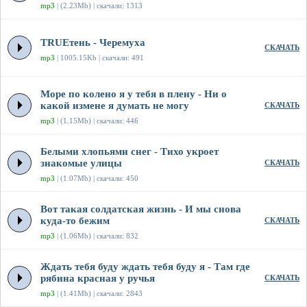
mp3
| (2.23Mb) | скачали: 1313
TRUEтень - Черемуха
СКАЧАТЬ
mp3
| 1005.15Kb | скачали: 491
Море по колено я у тебя в плену - Ни о
какой измене я думать не могу
СКАЧАТЬ
mp3
| (1.15Mb) | скачали: 446
Белыми хлопьями снег - Тихо укроет
знакомые улицы
СКАЧАТЬ
mp3
| (1.07Mb) | скачали: 450
Вот такая солдатская жизнь - И мы снова
куда-то бежим
СКАЧАТЬ
mp3
| (1.06Mb) | скачали: 832
Ждать тебя буду ждать тебя буду я - Там где
рябина красная у ручья
СКАЧАТЬ
mp3
| (1.41Mb) | скачали: 2843