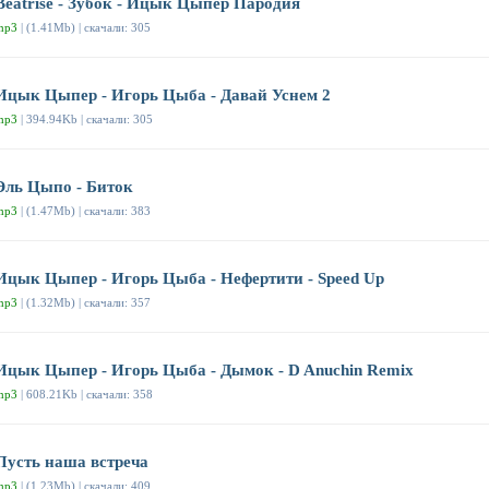
Beatrise - Зубок - Ицык Цыпер Пародия
mp3
| (1.41Mb) | скачали: 305
Ицык Цыпер - Игорь Цыба - Давай Уснем 2
mp3
| 394.94Kb | скачали: 305
Эль Цыпо - Биток
mp3
| (1.47Mb) | скачали: 383
Ицык Цыпер - Игорь Цыба - Нефертити - Speed Up
mp3
| (1.32Mb) | скачали: 357
Ицык Цыпер - Игорь Цыба - Дымок - D Anuchin Remix
mp3
| 608.21Kb | скачали: 358
Пусть наша встреча
mp3
| (1.23Mb) | скачали: 409