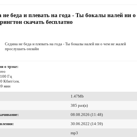
 не беда и плевать на года - Ты бокалы налей ни о
рингтон скачать бесплатно
Седина не беда и плевать на года - Ты бокалы налей ни о чем не жалей
прослушать онлайн
я о трэке:
reo
4100 Гц
0 Кбит/сек.
39 мин
1.47Mb
385 раз(а)
качивание:
08.08.2026 (11:48)
вления:
30.06.2022 (14:59)
mp3