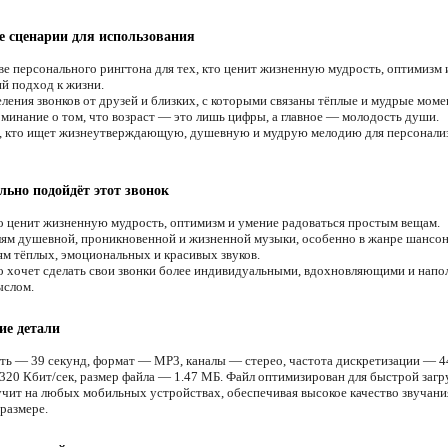
 сценарии для использования
ве персонального рингтона для тех, кто ценит жизненную мудрость, оптимизм 
й подход к жизни.
ления звонков от друзей и близких, с которыми связаны тёплые и мудрые моме
минание о том, что возраст — это лишь цифры, а главное — молодость души.
, кто ищет жизнеутверждающую, душевную и мудрую мелодию для персонали
льно подойдёт этот звонок
о ценит жизненную мудрость, оптимизм и умение радоваться простым вещам.
м душевной, проникновенной и жизненной музыки, особенно в жанре шансон
м тёплых, эмоциональных и красивых звуков.
о хочет сделать свои звонки более индивидуальными, вдохновляющими и нап
ыслом.
ие детали
ть — 39 секунд, формат — MP3, каналы — стерео, частота дискретизации — 4
320 Кбит/сек, размер файла — 1.47 МБ. Файл оптимизирован для быстрой загр
учит на любых мобильных устройствах, обеспечивая высокое качество звучани
размере.