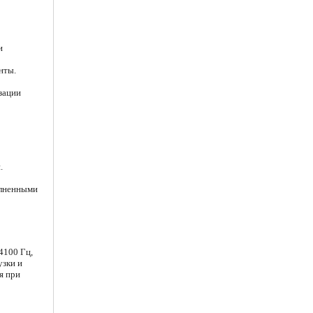
и
нты.
зации
.
олненными
4100 Гц,
узки и
я при