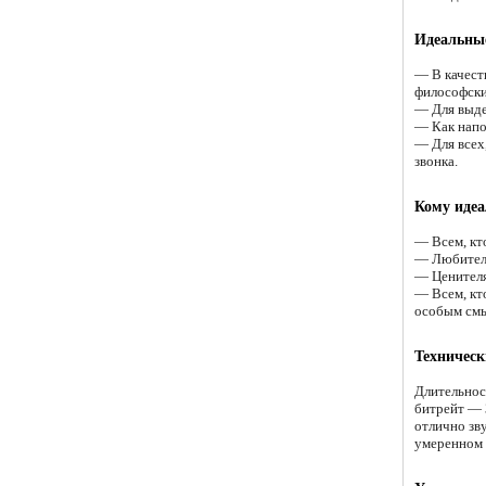
Идеальные
— В качест
философски
— Для выде
— Как напо
— Для всех
звонка.
Кому идеа
— Всем, кт
— Любителя
— Ценителя
— Всем, кт
особым см
Техническ
Длительнос
битрейт — 
отлично зв
умеренном 