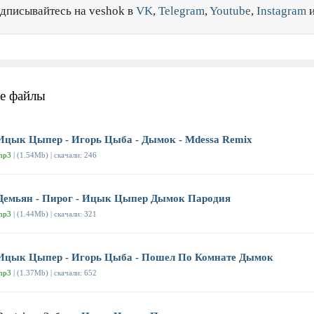
дписывайтесь на veshok в
VK
,
Telegram
,
Youtube
,
Instagram
е файлы
Ицык Цыпер - Игорь Цыба - Дымок - Mdessa Remix
mp3
| (1.54Mb) | скачали: 246
Демьян - Пирог - Ицык Цыпер Дымок Пародия
mp3
| (1.44Mb) | скачали: 321
Ицык Цыпер - Игорь Цыба - Пошел По Комнате Дымок
mp3
| (1.37Mb) | скачали: 652