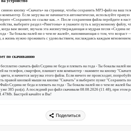
 на устройство
 синюю кнопку «Скачать» на странице, чтобы сохранить MP3-файл на ваш тел
и компьютер. Если загрузка не начинается автоматически, используйте правую
ерите «Сохранить по ссылке как...». После сохранения файла перейдите в наст
ройства, выберите раздел «Рингтоны» и укажите путь к загруженному файлу, 
 когда вам звонят, звучала эта жизнеутверждающая и мудрая песня «Седина не
года - Ты бокалы налей ни о чем не жалей», напоминающая о том, что возраст 
и, а жизнь нужно проживать с удовольствием, наслаждаясь каждым мгновением
вет по скачиванию
бесплатно скачать файл Седина не беда и плевать на года - Ты бокалы налей ни
ей на телефон, смартфон, планшет или компьютер - нажмите на кнопку "Скачат
 цвета, и начнется загрузка этого файла. Если ничего не происходит, попробуй
ть правой кнопкой мыши на кнопке "Скачать" и выберите пункт "Сохранить по
". Файл Седина не беда и плевать на года - Ты бокалы налей ни о чем не жалей бы
 уже 385 раз(а). А последний раз файл скачивали 08.08.2026 (11:48), при этом р
1.47Mb. Быстрей качайте и Вы!
Поделиться