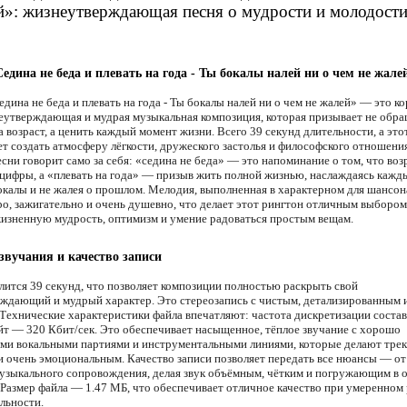
й»: жизнеутверждающая песня о мудрости и молодост
Седина не беда и плевать на года - Ты бокалы налей ни о чем не жале
дина не беда и плевать на года - Ты бокалы налей ни о чем не жалей» — это ко
еутверждающая и мудрая музыкальная композиция, которая призывает не обра
 возраст, а ценить каждый момент жизни. Всего 39 секунд длительности, а это
ет создать атмосферу лёгкости, дружеского застолья и философского отношения
сни говорит само за себя: «седина не беда» — это напоминание о том, что воз
 цифры, а «плевать на года» — призыв жить полной жизнью, наслаждаясь кажд
окалы и не жалея о прошлом. Мелодия, выполненная в характерном для шансона
ро, зажигательно и очень душевно, что делает этот рингтон отличным выбором 
жизненную мудрость, оптимизм и умение радоваться простым вещам.
звучания и качество записи
лится 39 секунд, что позволяет композиции полностью раскрыть свой
ждающий и мудрый характер. Это стереозапись с чистым, детализированным
 Технические характеристики файла впечатляют: частота дискретизации соста
ейт — 320 Кбит/сек. Это обеспечивает насыщенное, тёплое звучание с хорошо
и вокальными партиями и инструментальными линиями, которые делают тре
 очень эмоциональным. Качество записи позволяет передать все нюансы — от
музыкального сопровождения, делая звук объёмным, чётким и погружающим в
 Размер файла — 1.47 МБ, что обеспечивает отличное качество при умеренном 
льности.