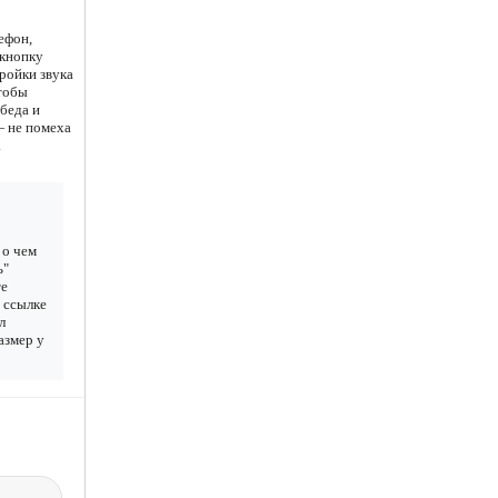
ефон,
 кнопку
ройки звука
чтобы
 беда и
— не помеха
.
 о чем
ь"
те
 ссылке
л
азмер у