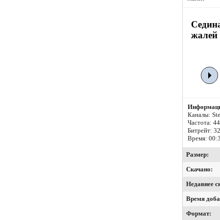
Седина
жалей 
Информаци
Каналы: Ste
Частота: 4
Битрейт:
32
Время: 00:
Размер:
Скачано:
Недавнее с
Время доба
Формат: