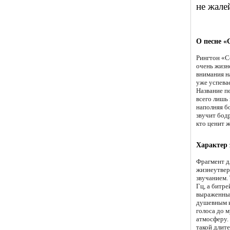
не жале
О песне «
Рингтон «Се
очень жизн
внимания на
уже успева
Название пе
всего лишь
наполняя б
звучит бод
кто ценит 
Характер 
Фрагмент д
жизнеутвер
звучанием.
Гц, а битр
выраженным
душевным и
голоса до 
атмосферу.
такой длите