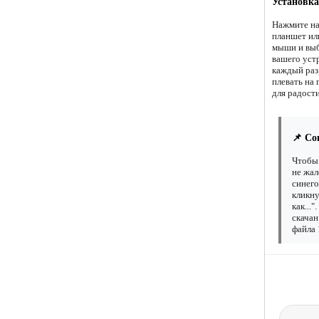
Установка
Нажмите на
планшет ил
мыши и выб
вашего уст
каждый раз,
плевать на 
для радост
📌 Со
Чтобы 
не жал
синего
кликну
как...
скачан
файла 