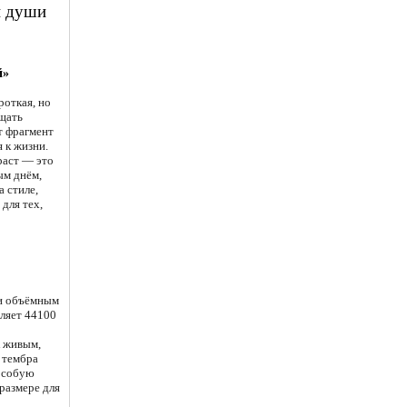
и души
й»
роткая, но
щать
т фрагмент
 к жизни.
раст — это
ым днём,
 стиле,
для тех,
 и объёмным
вляет 44100
к живым,
 тембра
 особую
размере для