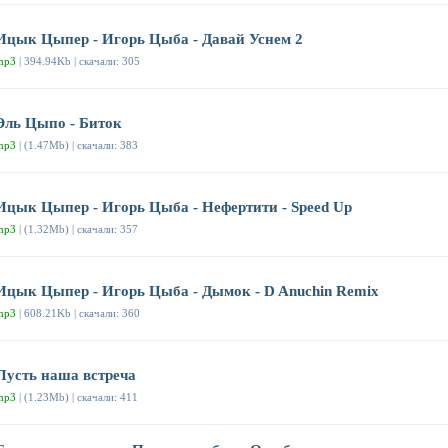
Ицык Цыпер - Игорь Цыба - Давай Уснем 2
mp3
| 394.94Kb | скачали: 305
Эль Цыпо - Биток
mp3
| (1.47Mb) | скачали: 383
Ицык Цыпер - Игорь Цыба - Нефертити - Speed Up
mp3
| (1.32Mb) | скачали: 357
Ицык Цыпер - Игорь Цыба - Дымок - D Anuchin Remix
mp3
| 608.21Kb | скачали: 360
Пусть наша встреча
mp3
| (1.23Mb) | скачали: 411