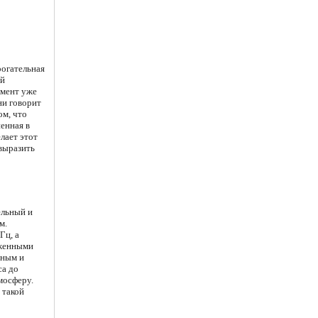
рогательная
ой
гмент уже
ни говорит
ом, что
енная в
лает этот
 выразить
ельный и
м.
Гц, а
аженными
вным и
са до
мосферу.
 такой