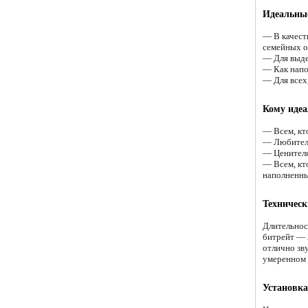
Идеальные
— В качест
семейных 
— Для выде
— Как напом
— Для всех
Кому идеа
— Всем, кт
— Любителя
— Ценителя
— Всем, кт
наполненн
Техническ
Длительнос
битрейт — 
отлично зв
умеренном 
Установка