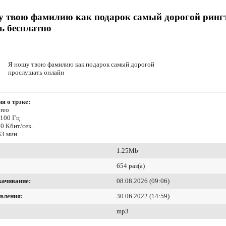
у твою фамилию как подарок самый дорогой ринг
ь бесплатно
Я ношу твою фамилию как подарок самый дорогой
прослушать онлайн
я о трэке:
reo
4100 Гц
0 Кбит/сек.
33 мин
1.25Mb
654 раз(а)
качивание:
08.08.2026 (09:06)
вления:
30.06.2022 (14:59)
mp3