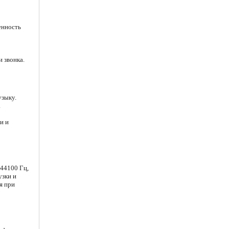
енность
 звонка.
узыку.
.
и и
44100 Гц,
узки и
я при