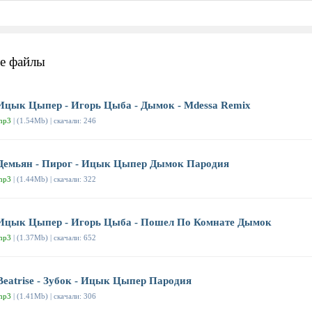
е файлы
Ицык Цыпер - Игорь Цыба - Дымок - Mdessa Remix
mp3
| (1.54Mb) | скачали: 246
Демьян - Пирог - Ицык Цыпер Дымок Пародия
mp3
| (1.44Mb) | скачали: 322
Ицык Цыпер - Игорь Цыба - Пошел По Комнате Дымок
mp3
| (1.37Mb) | скачали: 652
Beatrise - Зубок - Ицык Цыпер Пародия
mp3
| (1.41Mb) | скачали: 306