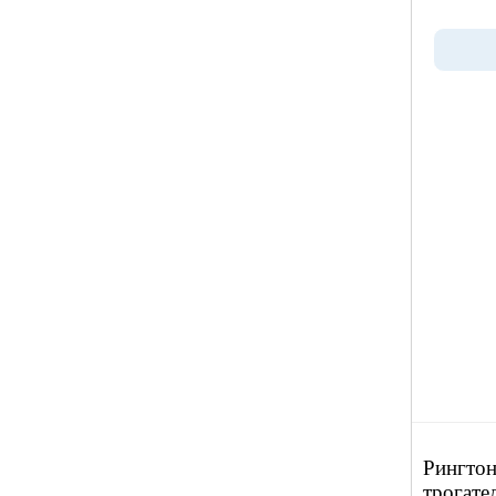
Рингтон
трогате