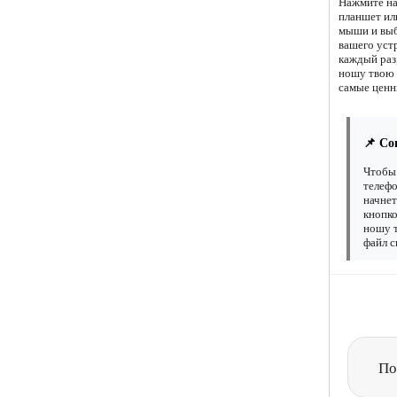
Нажмите на
планшет ил
мыши и выб
вашего уст
каждый раз,
ношу твою 
самые ценн
📌 Со
Чтобы 
телефо
начнет
кнопко
ношу т
файл с
По