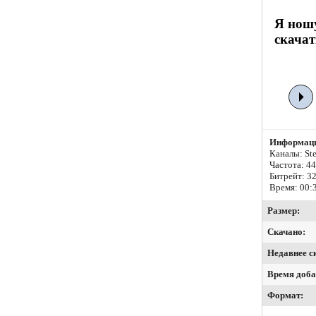
Я нош
скачат
Информаци
Каналы: Ste
Частота: 4
Битрейт:
32
Время: 00:
Размер:
Скачано:
Недавнее с
Время доба
Формат: