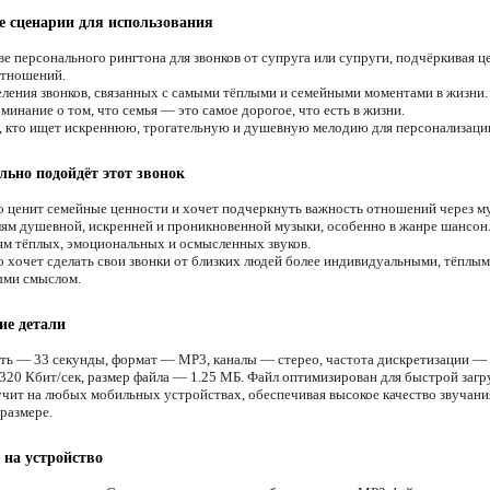
 сценарии для использования
ве персонального рингтона для звонков от супруга или супруги, подчёркивая ц
отношений.
ления звонков, связанных с самыми тёплыми и семейными моментами в жизни.
инание о том, что семья — это самое дорогое, что есть в жизни.
, кто ищет искреннюю, трогательную и душевную мелодию для персонализации
льно подойдёт этот звонок
о ценит семейные ценности и хочет подчеркнуть важность отношений через м
м душевной, искренней и проникновенной музыки, особенно в жанре шансон
м тёплых, эмоциональных и осмысленных звуков.
о хочет сделать свои звонки от близких людей более индивидуальными, тёплым
ыми смыслом.
ие детали
ть — 33 секунды, формат — MP3, каналы — стерео, частота дискретизации — 
320 Кбит/сек, размер файла — 1.25 МБ. Файл оптимизирован для быстрой загр
учит на любых мобильных устройствах, обеспечивая высокое качество звучани
размере.
 на устройство