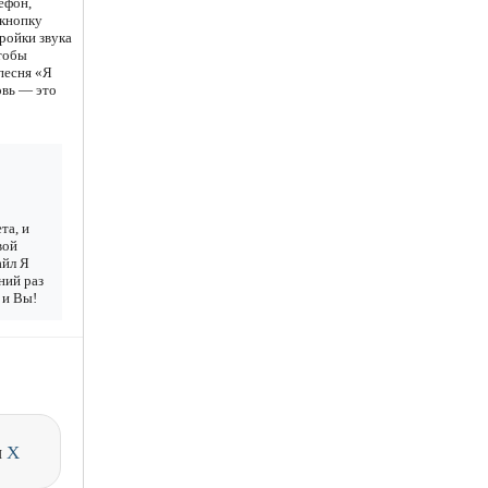
ефон,
 кнопку
ройки звука
чтобы
 песня «Я
овь — это
та, и
вой
айл Я
ний раз
 и Вы!
и
X