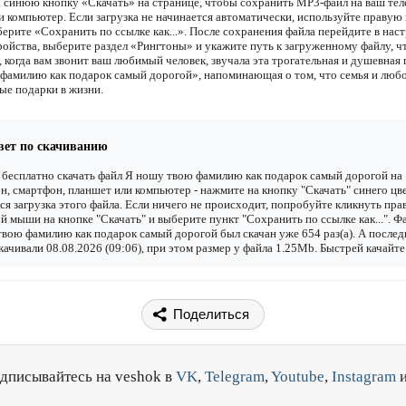
 синюю кнопку «Скачать» на странице, чтобы сохранить MP3-файл на ваш тел
и компьютер. Если загрузка не начинается автоматически, используйте правую
ерите «Сохранить по ссылке как...». После сохранения файла перейдите в наст
ройства, выберите раздел «Рингтоны» и укажите путь к загруженному файлу, 
 когда вам звонит ваш любимый человек, звучала эта трогательная и душевная
фамилию как подарок самый дорогой», напоминающая о том, что семья и люб
ые подарки в жизни.
вет по скачиванию
бесплатно скачать файл Я ношу твою фамилию как подарок самый дорогой на
н, смартфон, планшет или компьютер - нажмите на кнопку "Скачать" синего цве
ся загрузка этого файла. Если ничего не происходит, попробуйте кликнуть пра
й мыши на кнопке "Скачать" и выберите пункт "Сохранить по ссылке как...". Ф
вою фамилию как подарок самый дорогой был скачан уже 654 раз(а). А послед
качивали 08.08.2026 (09:06), при этом размер у файла 1.25Mb. Быстрей качайте
Поделиться
дписывайтесь на veshok в
VK
,
Telegram
,
Youtube
,
Instagram