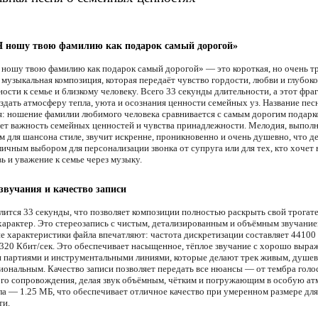
Я ношу твою фамилию как подарок самый дорогой»
 ношу твою фамилию как подарок самый дорогой» — это короткая, но очень т
 музыкальная композиция, которая передаёт чувство гордости, любви и глубок
ости к семье и близкому человеку. Всего 33 секунды длительности, а этот фра
оздать атмосферу тепла, уюта и осознания ценности семейных уз. Название пес
бя: ношение фамилии любимого человека сравнивается с самым дорогим подарк
ет важность семейных ценностей и чувства принадлежности. Мелодия, выполн
м для шансона стиле, звучит искренне, проникновенно и очень душевно, что де
личным выбором для персонализации звонка от супруга или для тех, кто хочет
ь и уважение к семье через музыку.
звучания и качество записи
лится 33 секунды, что позволяет композиции полностью раскрыть свой трогат
арактер. Это стереозапись с чистым, детализированным и объёмным звучание
е характеристики файла впечатляют: частота дискретизации составляет 44100 
320 Кбит/сек. Это обеспечивает насыщенное, тёплое звучание с хорошо выр
 партиями и инструментальными линиями, которые делают трек живым, душе
иональным. Качество записи позволяет передать все нюансы — от тембра голо
го сопровождения, делая звук объёмным, чётким и погружающим в особую ат
ла — 1.25 МБ, что обеспечивает отличное качество при умеренном размере для
ти.