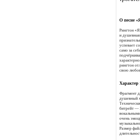
О песне «
Рингтон «Я
и душевная
признательн
успевает с
само за се
подчёркива
характерно
рингтон от
свою любов
Характер 
Фрагмент д
душевный х
Технически
битрейт — 
вокальными
очень эмоц
музыкально
Размер фай
длительнос