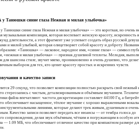
А у Танюшки синие глаза Нежная и милая улыбочка»
 у Танюшки синие глаза Нежная и милая улыбочка» — это короткая, но очень н
ая музыкальная композиция, которая воспевает женскую красоту, искренность и
кунд длительности, а этот фрагмент уже успевает создать образ русской девуш
зами и милой улыбкой, которая олицетворяет собой красоту и доброту. Названи
образами: «Танюшка» — ласковое, народное имя, «синие глаза» — символ глуб
и, «нежная и милая улыбочка» — признак душевной теплоты. Мелодия, выполн
 для шансона стиле, звучит мягко, проникновенно и очень душевно, что делае
личным выбором для тех, кто ценит красоту простых и искренних чувств.
звучания и качество записи
лится 29 секунд, что позволяет композиции полностью раскрыть свой нежный
Это стереозапись с чистым, детализированным и объёмным звучанием. Техниче
тики файла впечатляют: частота дискретизации составляет 44100 Гц, а битрей
Это обеспечивает насыщенное, тёплое звучание с хорошо выраженными вокал
 инструментальными линиями, которые делают трек живым, душевным и очень
ным. Качество записи позволяет передать все нюансы — от тембра голоса до
го сопровождения, делая звук объёмным, чётким и погружающим в особую ат
ла — 1.09 МБ, что обеспечивает отличное качество при компактном размере дл
ти.