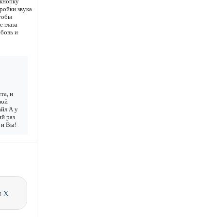
 кнопку
ройки звука
чтобы
е глаза
бовь и
та, и
вой
айл А у
ий раз
 и Вы!
и
X