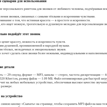
 сценарии для использования
ве персонального рингтона для звонков от любимого человека, подчёркивая не
ления звонков, связанных с самыми тёплыми и искренними чувствами.
минание о том, что истинная красота — в простоте и искренности.
, кто ищет нежную, трогательную и душевную мелодию для персонализации зв
льно подойдёт этот звонок
 ценит красоту, нежность и искренность чувств.
м душевной, проникновенной и народной музыки.
м тёплых, мелодичных и эмоциональных звуков.
о хочет сделать свои звонки более нежными, индивидуальными и наполненны
ие детали
ть — 29 секунд, формат — MP3, каналы — стерео, частота дискретизации — 4
320 Кбит/сек, размер файла — 1.09 МБ. Файл оптимизирован для быстрой загр
учит на любых мобильных устройствах, обеспечивая высокое качество звучани
 размере.
 на устройство
 синюю кнопку «Скачать» на странице, чтобы сохранить MP3-файл на ваш тел