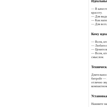
Идеальные
— В качест
красоту.
— Для выде
— Как напо
— Для всех
Кому идеа
— Всем, кто
— Любителя
— Ценителя
— Всем, кт
смыслом.
Техническ
Длительнос
битрейт — 
отлично зв
компактном
Установка
Нажмите на