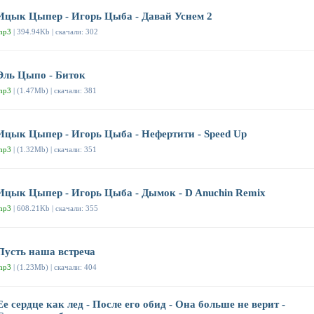
Ицык Цыпер - Игорь Цыба - Давай Уснем 2
mp3
| 394.94Kb | скачали: 302
Эль Цыпо - Биток
mp3
| (1.47Mb) | скачали: 381
Ицык Цыпер - Игорь Цыба - Нефертити - Speed Up
mp3
| (1.32Mb) | скачали: 351
Ицык Цыпер - Игорь Цыба - Дымок - D Anuchin Remix
mp3
| 608.21Kb | скачали: 355
Пусть наша встреча
mp3
| (1.23Mb) | скачали: 404
Ее сердце как лед - После его обид - Она больше не верит -