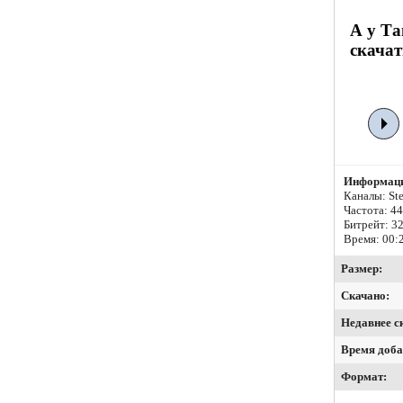
А у Т
скачат
Информаци
Каналы: Ste
Частота: 4
Битрейт:
32
Время: 00:
Размер:
Скачано:
Недавнее с
Время доба
Формат: