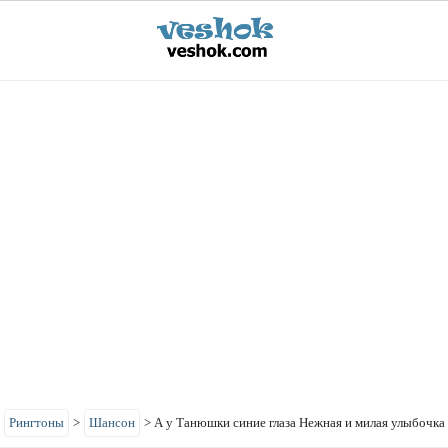
>
Рингтоны
>
Шансон
>
А у Танюшки синие глаза Нежная и милая улыбочка