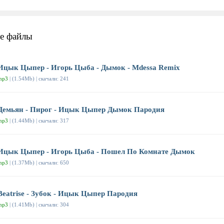
е файлы
Ицык Цыпер - Игорь Цыба - Дымок - Mdessa Remix
mp3
| (1.54Mb) | скачали: 241
Демьян - Пирог - Ицык Цыпер Дымок Пародия
mp3
| (1.44Mb) | скачали: 317
Ицык Цыпер - Игорь Цыба - Пошел По Комнате Дымок
mp3
| (1.37Mb) | скачали: 650
Beatrise - Зубок - Ицык Цыпер Пародия
mp3
| (1.41Mb) | скачали: 304