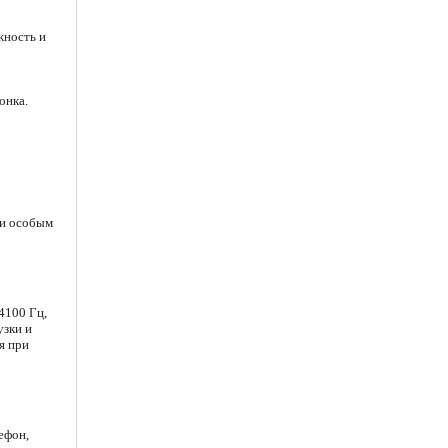
жность и
онка.
ми особым
4100 Гц,
узки и
я при
ефон,