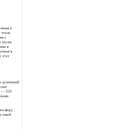
ежная и
 тепло.
ки с
е песни
ины и
енная в
т этот
 и душевный
ские
т — 320
ьными
мосферу.
я такой