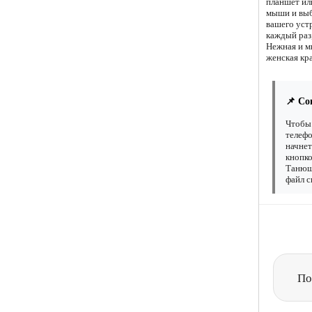
планшет ил
мыши и выб
вашего уст
каждый раз,
Нежная и м
женская кра
📌 Со
Чтобы 
телефо
начнет
кнопко
Танюшк
файл с
По