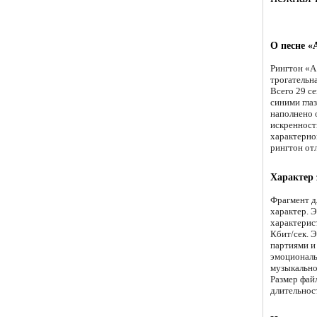
О песне «
Рингтон «А
трогательн
Всего 29 се
синими гла
наполнено 
искренност
характерном
рингтон от
Характер 
Фрагмент д
характер. 
характерис
Кбит/сек. 
партиями и
эмоциональ
музыкально
Размер фай
длительнос