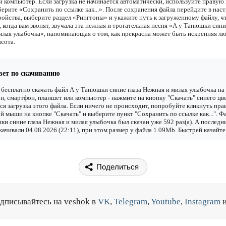
и компьютер. Если загрузка не начинается автоматически, используйте правую
ерите «Сохранить по ссылке как...». После сохранения файла перейдите в наст
ройства, выберите раздел «Рингтоны» и укажите путь к загруженному файлу, 
 когда вам звонят, звучала эта нежная и трогательная песня «А у Танюшки сини
илая улыбочка», напоминающая о том, как прекрасна может быть искренняя лю
сота.
вет по скачиванию
бесплатно скачать файл А у Танюшки синие глаза Нежная и милая улыбочка на
н, смартфон, планшет или компьютер - нажмите на кнопку "Скачать" синего цве
ся загрузка этого файла. Если ничего не происходит, попробуйте кликнуть пра
й мыши на кнопке "Скачать" и выберите пункт "Сохранить по ссылке как...". Ф
и синие глаза Нежная и милая улыбочка был скачан уже 592 раз(а). А последн
качивали 04.08.2026 (22:11), при этом размер у файла 1.09Mb. Быстрей качайте
Поделиться
дписывайтесь на veshok в
VK
,
Telegram
,
Youtube
,
Instagram