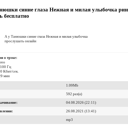
анюшки синие глаза Нежная и милая улыбочка рин
ь бесплатно
А у Танюшки синие глаза Нежная и милая улыбочка
прослушать онлайн
я о трэке:
reo
4100 Гц
0 Кбит/сек.
29 мин
1.09Mb
592 раз(а)
качивание:
04.08.2026 (22:11)
вления:
26.08.2021 (13:41)
mp3