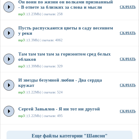
Он воин по жизни он волками признанный
- В ответе за близких за слова и мысли
СКАЧАТЬ
mp3
| (1.23Mb) | скачали: 258
Пусть распускаются цветы в саду весеннем
у реки
СКАЧАТЬ
mp3
| (1.3Mb) | скачали: 4062
Там там там там за горизонтом сред белых
облаков
СКАЧАТЬ
mp3
| (1.39Mb) | скачали: 329
И звезды безумной любви - Два сердца
кружат
СКАЧАТЬ
mp3
| (1.22Mb) | скачали: 524
Сергей Завьялов - Я ни тот ни другой
СКАЧАТЬ
mp3
| (1.22Mb) | скачали: 495
Еще файлы категории "Шансон"