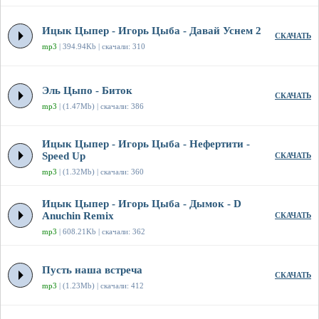
Ицык Цыпер - Игорь Цыба - Давай Уснем 2
СКАЧАТЬ
mp3
| 394.94Kb | скачали: 310
Эль Цыпо - Биток
СКАЧАТЬ
mp3
| (1.47Mb) | скачали: 386
Ицык Цыпер - Игорь Цыба - Нефертити -
Speed Up
СКАЧАТЬ
mp3
| (1.32Mb) | скачали: 360
Ицык Цыпер - Игорь Цыба - Дымок - D
Anuchin Remix
СКАЧАТЬ
mp3
| 608.21Kb | скачали: 362
Пусть наша встреча
СКАЧАТЬ
mp3
| (1.23Mb) | скачали: 412