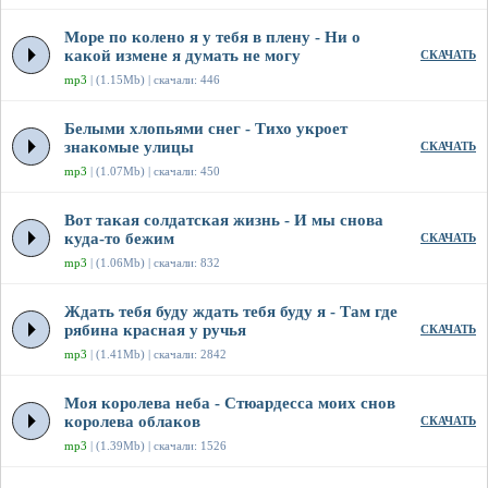
Море по колено я у тебя в плену - Ни о
какой измене я думать не могу
СКАЧАТЬ
mp3
| (1.15Mb) | скачали: 446
Белыми хлопьями снег - Тихо укроет
знакомые улицы
СКАЧАТЬ
mp3
| (1.07Mb) | скачали: 450
Вот такая солдатская жизнь - И мы снова
куда-то бежим
СКАЧАТЬ
mp3
| (1.06Mb) | скачали: 832
Ждать тебя буду ждать тебя буду я - Там где
рябина красная у ручья
СКАЧАТЬ
mp3
| (1.41Mb) | скачали: 2842
Моя королева неба - Стюардесса моих снов
королева облаков
СКАЧАТЬ
mp3
| (1.39Mb) | скачали: 1526