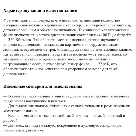
Характер звучания и качество записи
Фрагмент длится 33 секунды, что позволяет композиции полностью
раскрыть свой нежный и душевный характер. Это стереозапись с чистым,
детализированным и объёмным звучанием. Технические характеристики
файла впечатляют: частота дискретизации составляет 44100 Гц, а битрейт
— 320 Кбит/сек. Это обеспечивает насыщенное, тёплое звучание с
хорошо выраженными вокальными партиями и инструментальными
линиями, которые делают трек живым, душевным и очень эмоциональным.
Качество записи позволяет передать все нюансы — от тембра голоса до
музыкального сопровождения, делая звук объёмным, чётким и
погружающим в особую атмосферу. Размер файла — 1.27 МБ, что
обеспечивает отличное качество при умеренном размере для такой
длительности.
Идеальные сценарии для использования
— В качестве персонального рингтона для звонков от любимого человека,
подчёркивая восхищение и нежность.
— Для выделения звонков, связанных с самыми тёплыми и романтичными
моментами в жизни.
— Как напоминание о том, что любимый человек — самый красивый и
дорогой.
— Для всех, кто ищет нежную, искреннюю и душевную мелодию для
персонализации звонка.