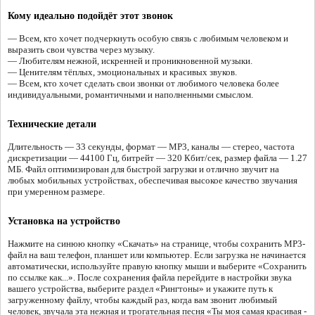
Кому идеально подойдёт этот звонок
— Всем, кто хочет подчеркнуть особую связь с любимым человеком и
выразить свои чувства через музыку.
— Любителям нежной, искренней и проникновенной музыки.
— Ценителям тёплых, эмоциональных и красивых звуков.
— Всем, кто хочет сделать свои звонки от любимого человека более
индивидуальными, романтичными и наполненными смыслом.
Технические детали
Длительность — 33 секунды, формат — MP3, каналы — стерео, частота
дискретизации — 44100 Гц, битрейт — 320 Кбит/сек, размер файла — 1.27
МБ. Файл оптимизирован для быстрой загрузки и отлично звучит на
любых мобильных устройствах, обеспечивая высокое качество звучания
при умеренном размере.
Установка на устройство
Нажмите на синюю кнопку «Скачать» на странице, чтобы сохранить MP3-
файл на ваш телефон, планшет или компьютер. Если загрузка не начинается
автоматически, используйте правую кнопку мыши и выберите «Сохранить
по ссылке как...». После сохранения файла перейдите в настройки звука
вашего устройства, выберите раздел «Рингтоны» и укажите путь к
загруженному файлу, чтобы каждый раз, когда вам звонит любимый
человек, звучала эта нежная и трогательная песня «Ты моя самая красивая -