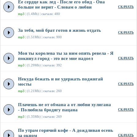
Ее сердце как лед - После его обид - Она
больше не верит - Словам о любви
СКАЧАТЬ
mp3
| (1.4Mb) | скачали: 480
За тебя, мой брат готов я жизнь отдать
СКАЧАТЬ
mp3
| (1.51Mb) | скачали: 900
Моя ты королева ты за ним опять ревела - Я
покинул город - это все мне надоел
СКАЧАТЬ
mp3
| (1.29Mb) | скачали: 392
Некуда бежать и не удержать поджигай
мосты
СКАЧАТЬ
mp3
| (1.21Mb) | скачали: 260
Плачешь не от обмана а от любви хулигана
- Полюбила бродягу пацана
СКАЧАТЬ
mp3
| (1.35Mb) | скачали: 269
По утрам горячий кофе - А дождливая осень
за окном
СКАЧАТЬ