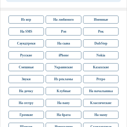
Из игр
На любимого
Именные
На SMS
Рэп
Рок
Саундтреки
На сына
DubStep
Русские
iPhone
Nokia
Смешные
Украинские
Казахские
Звуки
Из рекламы
Ретро
На дочку
Клубные
На начальника
На сестру
На папу
Классические
Громкие
На брата
На маму
Шансон
Новогодние
Стандартные