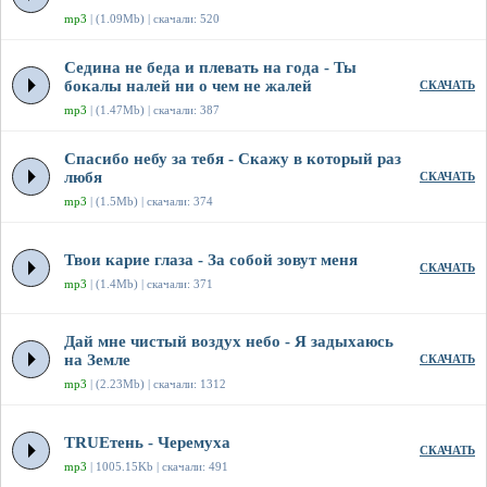
mp3
| (1.09Mb) | скачали: 520
Седина не беда и плевать на года - Ты
бокалы налей ни о чем не жалей
СКАЧАТЬ
mp3
| (1.47Mb) | скачали: 387
Спасибо небу за тебя - Скажу в который раз
любя
СКАЧАТЬ
mp3
| (1.5Mb) | скачали: 374
Твои карие глаза - За собой зовут меня
СКАЧАТЬ
mp3
| (1.4Mb) | скачали: 371
Дай мне чистый воздух небо - Я задыхаюсь
на Земле
СКАЧАТЬ
mp3
| (2.23Mb) | скачали: 1312
TRUEтень - Черемуха
СКАЧАТЬ
mp3
| 1005.15Kb | скачали: 491