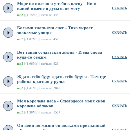
Море по колено я у тебя в плену - Ни о
какой измене я думать не могу
СКАЧАТЬ
mp3
| (1.15Mb) | скачали: 445
Белыми хлопьями снег - Тихо укроет
знакомые улицы
СКАЧАТЬ
mp3
| (1.07Mb) | скачали: 450
Вот такая солдатская жизнь - И мы снова
куда-то бежим
СКАЧАТЬ
mp3
| (1.06Mb) | скачали: 829
Ждать тебя буду ждать тебя буду я - Там где
рябина красная у ручья
СКАЧАТЬ
mp3
| (1.41Mb) | скачали: 2842
Моя королева неба - Стюардесса моих снов
королева облаков
СКАЧАТЬ
mp3
| (1.39Mb) | скачали: 1524
Он воин по жизни он волками признанный