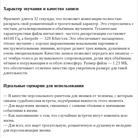
Характер звучания и качество записи
Фрагмент длится 32 секунды, что позволяет композиции полностью
раскрыть свой романтичный и трогательный характер. Это стереозапись с
чистым, детализированным и объёмным звучанием. Технические
характеристики файла впечатляют: частота дискретизации составляет
44100 Гц, а битрейт — 320 Кбит/сек. Это обеспечивает насыщенное,
тёплое звучание с хорошо выраженными вокальными партиями и
инструментальными линиями, которые делают трек живым, душевным и
очень эмоциональным. Качество записи позволяет передать все нюансы —
от тембра голоса до музыкального сопровождения, делая звук объёмным,
чётким и погружающим в особую атмосферу. Размер файла — 1.23 МБ,
что обеспечивает отличное качество при умеренном размере для такой
длительности.
Идеальные сценарии для использования
— В качестве персонального рингтона для звонков от человека, с которым
связана судьбоносная встреча, подчёркивая важность этого момента.
— Для выделения звонков, связанных с самыми тёплыми и значимыми
событиями в жизни.
— Как напоминание о том, что случайные встречи могут изменить всю
жизнь.
— Для всех, кто ищет трогательную, романтичную и душевную мелодию
для персонализации звонка.