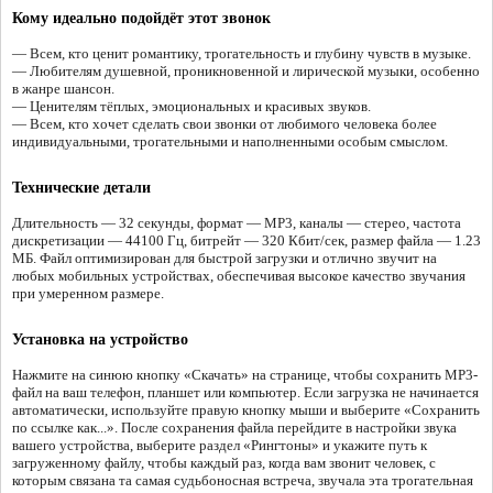
Кому идеально подойдёт этот звонок
— Всем, кто ценит романтику, трогательность и глубину чувств в музыке.
— Любителям душевной, проникновенной и лирической музыки, особенно
в жанре шансон.
— Ценителям тёплых, эмоциональных и красивых звуков.
— Всем, кто хочет сделать свои звонки от любимого человека более
индивидуальными, трогательными и наполненными особым смыслом.
Технические детали
Длительность — 32 секунды, формат — MP3, каналы — стерео, частота
дискретизации — 44100 Гц, битрейт — 320 Кбит/сек, размер файла — 1.23
МБ. Файл оптимизирован для быстрой загрузки и отлично звучит на
любых мобильных устройствах, обеспечивая высокое качество звучания
при умеренном размере.
Установка на устройство
Нажмите на синюю кнопку «Скачать» на странице, чтобы сохранить MP3-
файл на ваш телефон, планшет или компьютер. Если загрузка не начинается
автоматически, используйте правую кнопку мыши и выберите «Сохранить
по ссылке как...». После сохранения файла перейдите в настройки звука
вашего устройства, выберите раздел «Рингтоны» и укажите путь к
загруженному файлу, чтобы каждый раз, когда вам звонит человек, с
которым связана та самая судьбоносная встреча, звучала эта трогательная