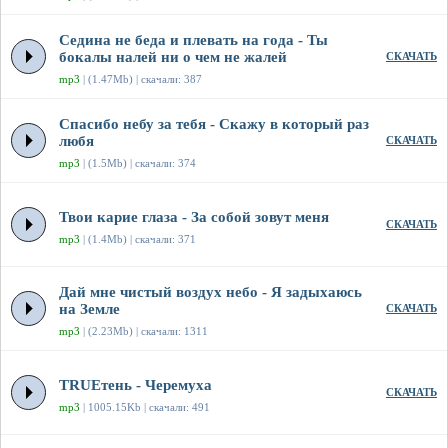
Седина не беда и плевать на года - Ты
бокалы налей ни о чем не жалей
СКАЧАТЬ
mp3
| (1.47Mb) | скачали: 387
Спасибо небу за тебя - Скажу в который раз
любя
СКАЧАТЬ
mp3
| (1.5Mb) | скачали: 374
Твои карие глаза - За собой зовут меня
СКАЧАТЬ
mp3
| (1.4Mb) | скачали: 371
Дай мне чистый воздух небо - Я задыхаюсь
на Земле
СКАЧАТЬ
mp3
| (2.23Mb) | скачали: 1311
TRUEтень - Черемуха
СКАЧАТЬ
mp3
| 1005.15Kb | скачали: 491