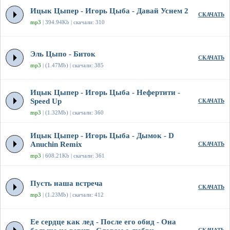
Ицык Цыпер - Игорь Цыба - Давай Уснем 2
СКАЧАТЬ
mp3
| 394.94Kb | скачали: 310
Эль Цыпо - Биток
СКАЧАТЬ
mp3
| (1.47Mb) | скачали: 385
Ицык Цыпер - Игорь Цыба - Нефертити -
Speed Up
СКАЧАТЬ
mp3
| (1.32Mb) | скачали: 360
Ицык Цыпер - Игорь Цыба - Дымок - D
Anuchin Remix
СКАЧАТЬ
mp3
| 608.21Kb | скачали: 361
Пусть наша встреча
СКАЧАТЬ
mp3
| (1.23Mb) | скачали: 412
Ее сердце как лед - После его обид - Она