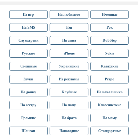
Из игр
На любимого
Именные
На SMS
Рэп
Рок
Саундтреки
На сына
DubStep
Русские
iPhone
Nokia
Смешные
Украинские
Казахские
Звуки
Из рекламы
Ретро
На дочку
Клубные
На начальника
На сестру
На папу
Классические
Громкие
На брата
На маму
Шансон
Новогодние
Стандартные