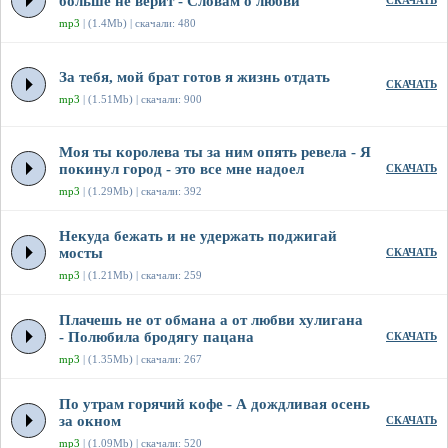
больше не верит - Словам о любви
СКАЧАТЬ
mp3
| (1.4Mb) | скачали: 480
За тебя, мой брат готов я жизнь отдать
СКАЧАТЬ
mp3
| (1.51Mb) | скачали: 900
Моя ты королева ты за ним опять ревела - Я
покинул город - это все мне надоел
СКАЧАТЬ
mp3
| (1.29Mb) | скачали: 392
Некуда бежать и не удержать поджигай
мосты
СКАЧАТЬ
mp3
| (1.21Mb) | скачали: 259
Плачешь не от обмана а от любви хулигана
- Полюбила бродягу пацана
СКАЧАТЬ
mp3
| (1.35Mb) | скачали: 267
По утрам горячий кофе - А дождливая осень
за окном
СКАЧАТЬ
mp3
| (1.09Mb) | скачали: 520