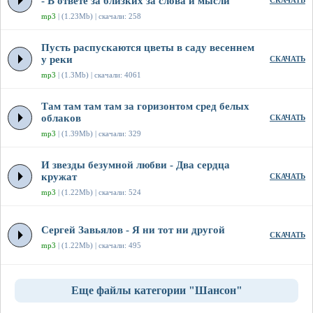
- В ответе за близких за слова и мысли
СКАЧАТЬ
mp3
| (1.23Mb) | скачали: 258
Пусть распускаются цветы в саду весеннем
у реки
СКАЧАТЬ
mp3
| (1.3Mb) | скачали: 4061
Там там там там за горизонтом сред белых
облаков
СКАЧАТЬ
mp3
| (1.39Mb) | скачали: 329
И звезды безумной любви - Два сердца
кружат
СКАЧАТЬ
mp3
| (1.22Mb) | скачали: 524
Сергей Завьялов - Я ни тот ни другой
СКАЧАТЬ
mp3
| (1.22Mb) | скачали: 495
Еще файлы категории "Шансон"