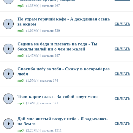
mp3
| (1.35Mb) | скачали: 267
По утрам горячий кофе - А дождливая осень
за окном
СКАЧАТЬ
mp3
| (1.09Mb) | скачали: 520
Седина не беда и плевать на года - Ты
бокалы налей ни о чем не жалей
СКАЧАТЬ
mp3
| (1.47Mb) | скачали: 387
Спасибо небу за тебя - Скажу в который раз
любя
СКАЧАТЬ
mp3
| (1.5Mb) | скачали: 374
Твои карие глаза - За собой зовут меня
СКАЧАТЬ
mp3
| (1.4Mb) | скачали: 371
Дай мне чистый воздух небо - Я задыхаюсь
на Земле
СКАЧАТЬ
mp3
| (2.23Mb) | скачали: 1311