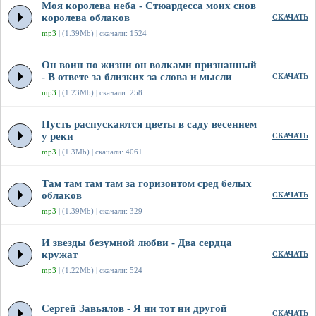
Моя королева неба - Стюардесса моих снов
королева облаков
СКАЧАТЬ
mp3
| (1.39Mb) | скачали: 1524
Он воин по жизни он волками признанный
- В ответе за близких за слова и мысли
СКАЧАТЬ
mp3
| (1.23Mb) | скачали: 258
Пусть распускаются цветы в саду весеннем
у реки
СКАЧАТЬ
mp3
| (1.3Mb) | скачали: 4061
Там там там там за горизонтом сред белых
облаков
СКАЧАТЬ
mp3
| (1.39Mb) | скачали: 329
И звезды безумной любви - Два сердца
кружат
СКАЧАТЬ
mp3
| (1.22Mb) | скачали: 524
Сергей Завьялов - Я ни тот ни другой
СКАЧАТЬ