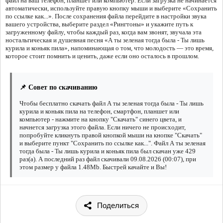
файл на ваш телефон, планшет или компьютер. Если загрузка не начинается
автоматически, используйте правую кнопку мыши и выберите «Сохранить
по ссылке как...». После сохранения файла перейдите в настройки звука
вашего устройства, выберите раздел «Рингтоны» и укажите путь к
загруженному файлу, чтобы каждый раз, когда вам звонят, звучала эта
ностальгическая и душевная песня «А ты зеленая тогда была - Ты лишь
курила и коньяк пила», напоминающая о том, что молодость — это время,
которое стоит помнить и ценить, даже если оно осталось в прошлом.
📌 Совет по скачиванию
Чтобы бесплатно скачать файл А ты зеленая тогда была - Ты лишь
курила и коньяк пила на телефон, смартфон, планшет или
компьютер - нажмите на кнопку "Скачать" синего цвета, и
начнется загрузка этого файла. Если ничего не происходит,
попробуйте кликнуть правой кнопкой мыши на кнопке "Скачать"
и выберите пункт "Сохранить по ссылке как...". Файл А ты зеленая
тогда была - Ты лишь курила и коньяк пила был скачан уже 429
раз(а). А последний раз файл скачивали 09.08.2026 (00:07), при
этом размер у файла 1.48Mb. Быстрей качайте и Вы!
Поделиться