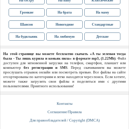
На сестру
На папу
Классические
Громкие
На брата
На маму
Шансон
Новогодние
Стандартные
На будильник
На любимую
Детские
На этой странице вы можете бесплатно скачать «А ты зеленая тогда
была - Ты лишь курила и коньяк пила» в формате mp3, (1.22Mb)
. Файл
доступен для мгновенной загрузки на телефон, смартфон, планшет или
компьютер
без регистрации и SMS
. Перед скачиванием вы можете
прослушать отрывок онлайн или посмотреть превью. Все файлы на сайте
отсортированы по категориям и легко находятся через поиск. Если хотите,
можете также загрузить свои файлы и поделиться ими с другими
пользователями. Приятного использования!
Контакты
Соглашение/Правила
Для правообладателей / Copyright (DMCA)