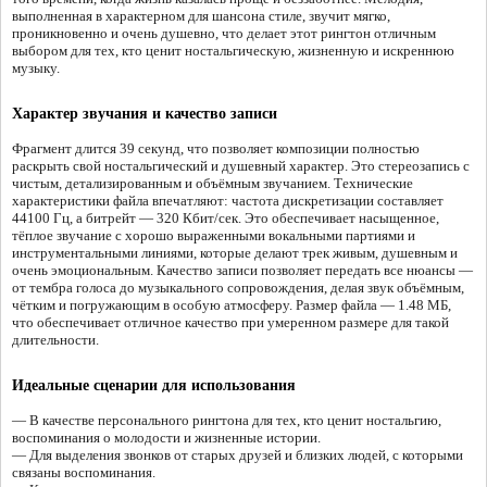
выполненная в характерном для шансона стиле, звучит мягко,
проникновенно и очень душевно, что делает этот рингтон отличным
выбором для тех, кто ценит ностальгическую, жизненную и искреннюю
музыку.
Характер звучания и качество записи
Фрагмент длится 39 секунд, что позволяет композиции полностью
раскрыть свой ностальгический и душевный характер. Это стереозапись с
чистым, детализированным и объёмным звучанием. Технические
характеристики файла впечатляют: частота дискретизации составляет
44100 Гц, а битрейт — 320 Кбит/сек. Это обеспечивает насыщенное,
тёплое звучание с хорошо выраженными вокальными партиями и
инструментальными линиями, которые делают трек живым, душевным и
очень эмоциональным. Качество записи позволяет передать все нюансы —
от тембра голоса до музыкального сопровождения, делая звук объёмным,
чётким и погружающим в особую атмосферу. Размер файла — 1.48 МБ,
что обеспечивает отличное качество при умеренном размере для такой
длительности.
Идеальные сценарии для использования
— В качестве персонального рингтона для тех, кто ценит ностальгию,
воспоминания о молодости и жизненные истории.
— Для выделения звонков от старых друзей и близких людей, с которыми
связаны воспоминания.