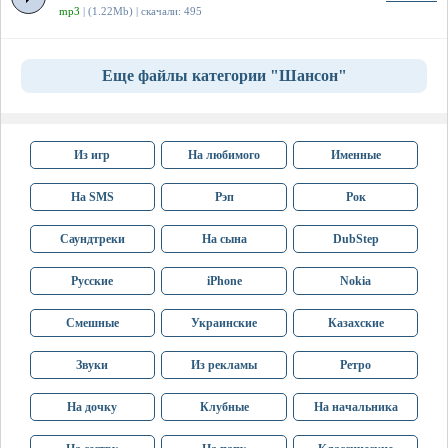
mp3
| (1.22Mb) | скачали: 495
Еще файлы категории "Шансон"
Из игр
На любимого
Именные
На SMS
Рэп
Рок
Саундтреки
На сына
DubStep
Русские
iPhone
Nokia
Смешные
Украинские
Казахские
Звуки
Из рекламы
Ретро
На дочку
Клубные
На начальника