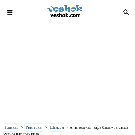
Главная
>
Рингтоны
>
Шансон
>
А ты зеленая тогда была - Ты лишь
курила и коньяк пила