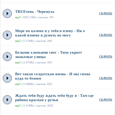
TRUEтень - Черемуха
СКАЧАТЬ
mp3
| 1005.15Kb | скачали: 491
Море по колено я у тебя в плену - Ни о
какой измене я думать не могу
СКАЧАТЬ
mp3
| (1.15Mb) | скачали: 446
Белыми хлопьями снег - Тихо укроет
знакомые улицы
СКАЧАТЬ
mp3
| (1.07Mb) | скачали: 450
Вот такая солдатская жизнь - И мы снова
куда-то бежим
СКАЧАТЬ
mp3
| (1.06Mb) | скачали: 829
Ждать тебя буду ждать тебя буду я - Там где
рябина красная у ручья
СКАЧАТЬ
mp3
| (1.41Mb) | скачали: 2842