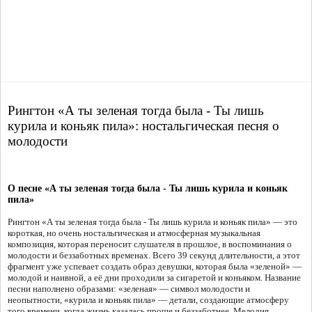
Рингтон «А ты зеленая тогда была - Ты лишь
курила и коньяк пила»: ностальгическая песня о
молодости
О песне «А ты зеленая тогда была - Ты лишь курила и коньяк
пила»
Рингтон «А ты зеленая тогда была - Ты лишь курила и коньяк пила» — это
короткая, но очень ностальгическая и атмосферная музыкальная
композиция, которая переносит слушателя в прошлое, в воспоминания о
молодости и беззаботных временах. Всего 39 секунд длительности, а этот
фрагмент уже успевает создать образ девушки, которая была «зеленой» —
молодой и наивной, а её дни проходили за сигаретой и коньяком. Название
песни наполнено образами: «зеленая» — символ молодости и
неопытности, «курила и коньяк пила» — детали, создающие атмосферу
того времени, когда жизнь казалась проще и беззаботнее. Мелодия,