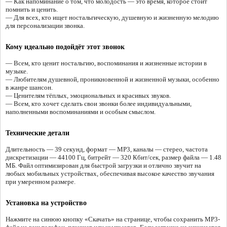
— Как напоминание о том, что молодость — это время, которое стоит
помнить и ценить.
— Для всех, кто ищет ностальгическую, душевную и жизненную мелодию
для персонализации звонка.
Кому идеально подойдёт этот звонок
— Всем, кто ценит ностальгию, воспоминания и жизненные истории в
музыке.
— Любителям душевной, проникновенной и жизненной музыки, особенно
в жанре шансон.
— Ценителям тёплых, эмоциональных и красивых звуков.
— Всем, кто хочет сделать свои звонки более индивидуальными,
наполненными воспоминаниями и особым смыслом.
Технические детали
Длительность — 39 секунд, формат — MP3, каналы — стерео, частота
дискретизации — 44100 Гц, битрейт — 320 Кбит/сек, размер файла — 1.48
МБ. Файл оптимизирован для быстрой загрузки и отлично звучит на
любых мобильных устройствах, обеспечивая высокое качество звучания
при умеренном размере.
Установка на устройство
Нажмите на синюю кнопку «Скачать» на странице, чтобы сохранить MP3-