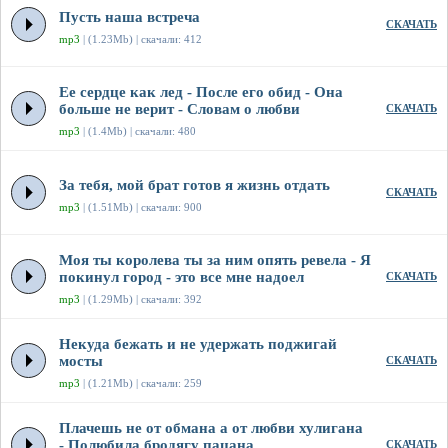
Пусть наша встреча
СКАЧАТЬ
mp3
| (1.23Mb) | скачали: 412
Ее сердце как лед - После его обид - Она
больше не верит - Словам о любви
СКАЧАТЬ
mp3
| (1.4Mb) | скачали: 480
За тебя, мой брат готов я жизнь отдать
СКАЧАТЬ
mp3
| (1.51Mb) | скачали: 900
Моя ты королева ты за ним опять ревела - Я
покинул город - это все мне надоел
СКАЧАТЬ
mp3
| (1.29Mb) | скачали: 392
Некуда бежать и не удержать поджигай
мосты
СКАЧАТЬ
mp3
| (1.21Mb) | скачали: 259
Плачешь не от обмана а от любви хулигана
- Полюбила бродягу пацана
СКАЧАТЬ