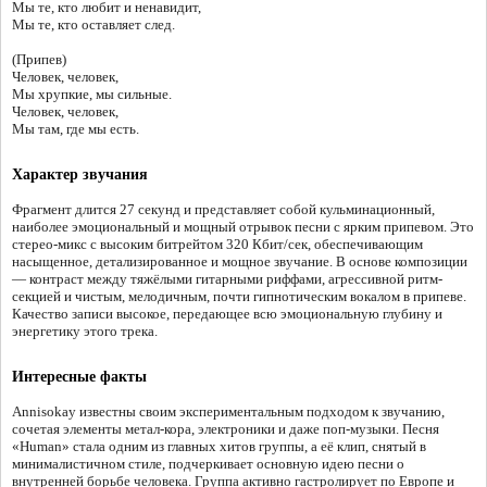
Мы те, кто любит и ненавидит,
Мы те, кто оставляет след.
(Припев)
Человек, человек,
Мы хрупкие, мы сильные.
Человек, человек,
Мы там, где мы есть.
Характер звучания
Фрагмент длится 27 секунд и представляет собой кульминационный,
наиболее эмоциональный и мощный отрывок песни с ярким припевом. Это
стерео-микс с высоким битрейтом 320 Кбит/сек, обеспечивающим
насыщенное, детализированное и мощное звучание. В основе композиции
— контраст между тяжёлыми гитарными риффами, агрессивной ритм-
секцией и чистым, мелодичным, почти гипнотическим вокалом в припеве.
Качество записи высокое, передающее всю эмоциональную глубину и
энергетику этого трека.
Интересные факты
Annisokay известны своим экспериментальным подходом к звучанию,
сочетая элементы метал-кора, электроники и даже поп-музыки. Песня
«Human» стала одним из главных хитов группы, а её клип, снятый в
минималистичном стиле, подчеркивает основную идею песни о
внутренней борьбе человека. Группа активно гастролирует по Европе и