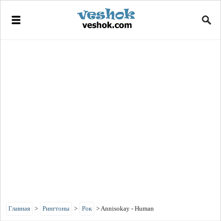
Главная
>
Рингтоны
>
Рок
>
Annisokay - Human