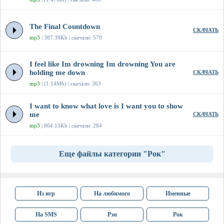
The Final Countdown
СКАЧАТЬ
mp3
| 387.39Kb | скачали: 579
I feel like Im drowning Im drowning You are
holding me down
СКАЧАТЬ
mp3
| (1.14Mb) | скачали: 363
I want to know what love is I want you to show
me
СКАЧАТЬ
mp3
| 804.13Kb | скачали: 284
Еще файлы категории "Рок"
Из игр
На любимого
Именные
На SMS
Рэп
Рок