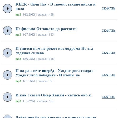
KEER - thom flay - В твоем стакане виски и
кола
СКАЧАТЬ
mp3
| 912.29Kb | скачали: 438
Из фильма От заката до рассвета
СКАЧАТЬ
mp3
| 927.39Kb | скачали: 633
И снится нам не рокот космодрома Не эта
ледяная синева
СКАЧАТЬ
mp3
| 686.98Kb | скачали: 316
И на рассвете вперёд - Уходит рота солдат -
Уходит чтоб победить - И чтобы не
СКАЧАТЬ
mp3
| 651.06Kb | скачали: 391
И как сказал Омар Хайям - катись оно к
СКАЧАТЬ
mp3
| (1.02Mb) | скачали: 730
Дайте мне белые крылья - я утопаю в омуте