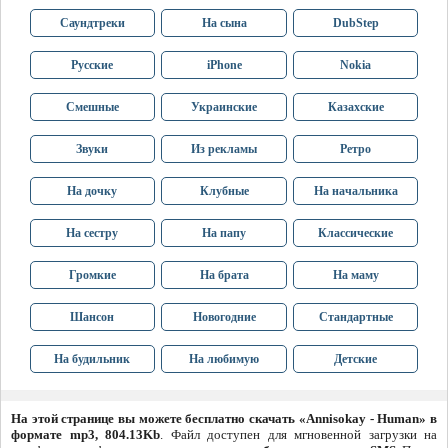
Саундтреки
На сына
DubStep
Русские
iPhone
Nokia
Смешные
Украинские
Казахские
Звуки
Из рекламы
Ретро
На дочку
Клубные
На начальника
На сестру
На папу
Классические
Громкие
На брата
На маму
Шансон
Новогодние
Стандартные
На будильник
На любимую
Детские
На этой странице вы можете бесплатно скачать «Annisokay - Human» в
формате mp3, 804.13Kb
. Файл доступен для мгновенной загрузки на