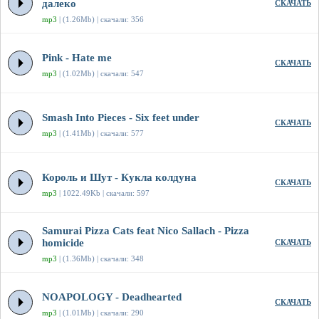
далеко
СКАЧАТЬ
mp3
| (1.26Mb) | скачали: 356
Pink - Hate me
СКАЧАТЬ
mp3
| (1.02Mb) | скачали: 547
Smash Into Pieces - Six feet under
СКАЧАТЬ
mp3
| (1.41Mb) | скачали: 577
Король и Шут - Кукла колдуна
СКАЧАТЬ
mp3
| 1022.49Kb | скачали: 597
Samurai Pizza Cats feat Nico Sallach - Pizza
homicide
СКАЧАТЬ
mp3
| (1.36Mb) | скачали: 348
NOAPOLOGY - Deadhearted
СКАЧАТЬ
mp3
| (1.01Mb) | скачали: 290