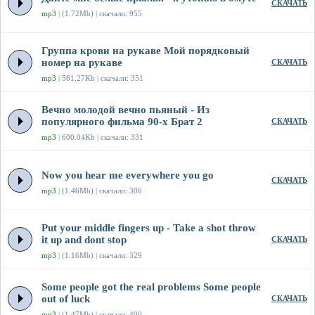
СКАЧАТЬ
mp3
| (1.72Mb) | скачали: 955
Группа крови на рукаве Мой порядковый
номер на рукаве
СКАЧАТЬ
mp3
| 561.27Kb | скачали: 351
Вечно молодой вечно пьяный - Из
популярного фильма 90-х Брат 2
СКАЧАТЬ
mp3
| 600.04Kb | скачали: 331
Now you hear me everywhere you go
СКАЧАТЬ
mp3
| (1.46Mb) | скачали: 306
Put your middle fingers up - Take a shot throw
it up and dont stop
СКАЧАТЬ
mp3
| (1.16Mb) | скачали: 329
Some people got the real problems Some people
out of luck
СКАЧАТЬ
mp3
| (1.47Mb) | скачали: 400