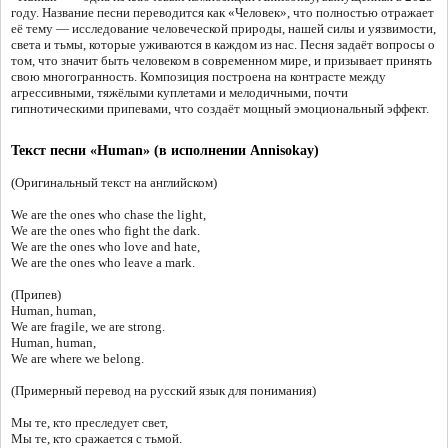
году. Название песни переводится как «Человек», что полностью отражает
её тему — исследование человеческой природы, нашей силы и уязвимости,
света и тьмы, которые уживаются в каждом из нас. Песня задаёт вопросы о
том, что значит быть человеком в современном мире, и призывает принять
свою многогранность. Композиция построена на контрасте между
агрессивными, тяжёлыми куплетами и мелодичными, почти
гипнотическими припевами, что создаёт мощный эмоциональный эффект.
Текст песни «Human» (в исполнении Annisokay)
(Оригинальный текст на английском)
We are the ones who chase the light,
We are the ones who fight the dark.
We are the ones who love and hate,
We are the ones who leave a mark.
(Припев)
Human, human,
We are fragile, we are strong.
Human, human,
We are where we belong.
(Примерный перевод на русский язык для понимания)
Мы те, кто преследует свет,
Мы те, кто сражается с тьмой.