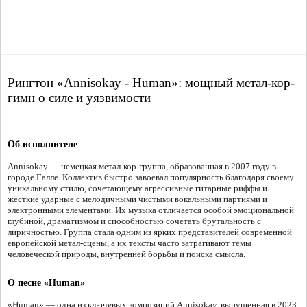
Рингтон «Annisokay - Human»: мощный метал-кор-
гимн о силе и уязвимости
Об исполнителе
Annisokay — немецкая метал-кор-группа, образованная в 2007 году в
городе Галле. Коллектив быстро завоевал популярность благодаря своему
уникальному стилю, сочетающему агрессивные гитарные риффы и
жёсткие ударные с мелодичными чистыми вокальными партиями и
электронными элементами. Их музыка отличается особой эмоциональной
глубиной, драматизмом и способностью сочетать брутальность с
лиричностью. Группа стала одним из ярких представителей современной
европейской метал-сцены, а их тексты часто затрагивают темы
человеческой природы, внутренней борьбы и поиска смысла.
О песне «Human»
«Human» — одна из ключевых композиций Annisokay, выпущенная в 2023