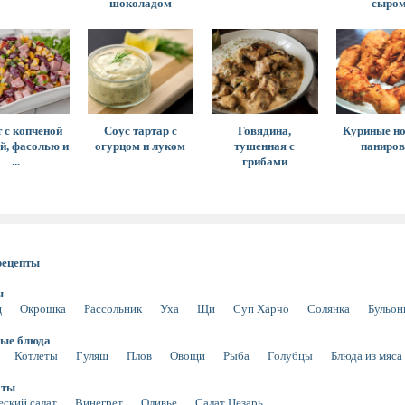
шоколадом
сыро
 с копченой
Соус тартар с
Говядина,
Куриные но
й, фасолью и
огурцом и луком
тушенная с
паниров
...
грибами
рецепты
ы
щ
Окрошка
Рассольник
Уха
Щи
Суп Харчо
Солянка
Бульо
ые блюда
Котлеты
Гуляш
Плов
Овощи
Рыба
Голубцы
Блюда из мяса
аты
еский салат
Винегрет
Оливье
Салат Цезарь