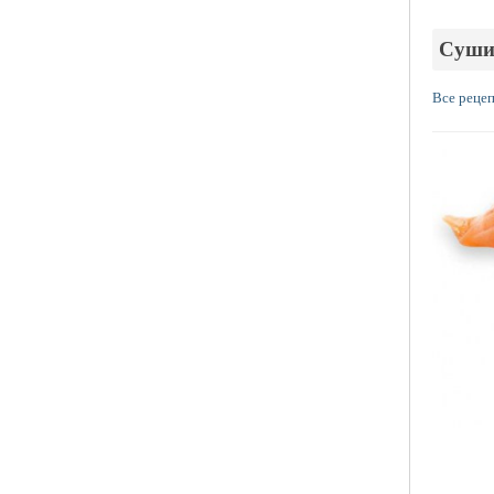
Суши
Все реце