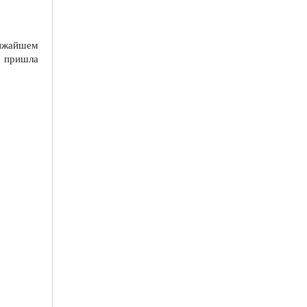
ижайшем
и пришла