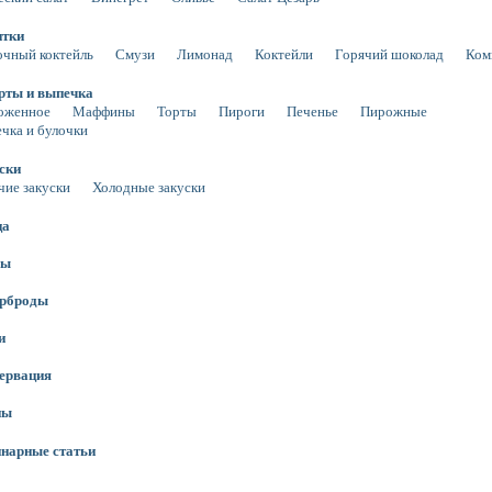
итки
чный коктейль
Смузи
Лимонад
Коктейли
Горячий шоколад
Ком
рты и выпечка
оженное
Маффины
Торты
Пироги
Печенье
Пирожные
чка и булочки
ски
чие закуски
Холодные закуски
ца
сы
ерброды
и
ервация
ны
нарные статьи