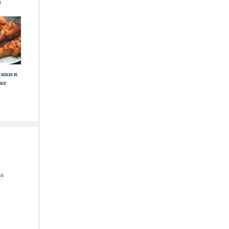
м
жки в
ке
ны