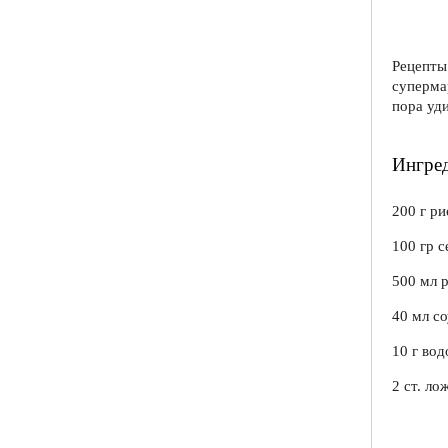
Рецепт
суперма
пора уди
Ингре
200 г ри
100 гр с
500 мл 
40 мл с
10 г во
2 ст. ло