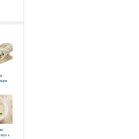
а
ская
о-
оус с