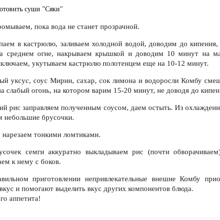
отовить суши "Сяки"
ромываем, пока вода не станет прозрачной.
паем в кастрюлю, заливаем холодной водой, доводим до кипения,
а среднем огне, накрываем крышкой и доводим 10 минут на м
ыключаем, укутываем кастрюлю полотенцем еще на 10-12 минут.
вый уксус, соус Мирин, сахар, сок лимона и водоросли Комбу сме
а слабый огонь, на котором варим 15-20 минут, не доводя до кипен
чий рис заправляем полученным соусом, даем остыть. Из охлажденн
 небольшие брусочки.
у нарезаем тонкими ломтиками.
усочек семги аккуратно выкладываем рис (почти обворачиваем)
ем к нему с боков.
вильном приготовлении непривлекательные внешне Комбу при
вкус и помогают выделить вкус других компонентов блюда.
го аппетита!