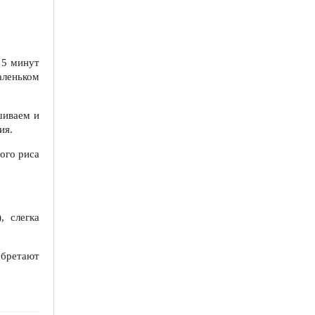
 5 минут
аленьком
шиваем и
ия.
ого риса
, слегка
обретают