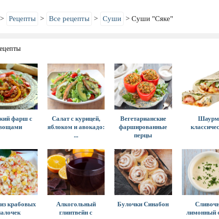
Рецепты
Все рецепты
Суши
Суши "Сяке"
ецепты
жий фарш с
Салат с курицей,
Вегетарианские
Шаурм
вощами
яблоком и авокадо:
фаршированные
классиче
...
перцы
 из крабовых
Алкогольный
Булочки Синабон
Сливочн
палочек
глинтвейн с
лимонный с