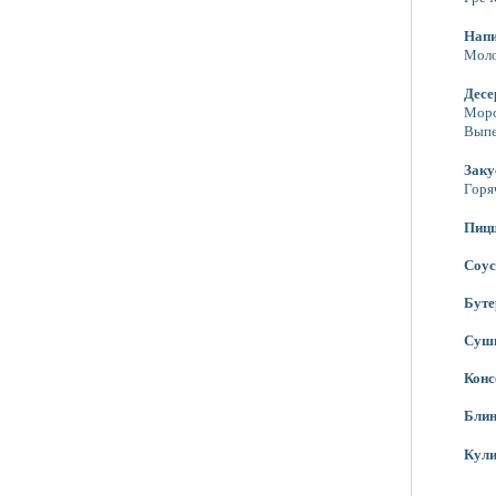
Нап
Моло
Десе
Мор
Выпе
Заку
Горя
Пиц
Соу
Бут
Суш
Конс
Бли
Кули