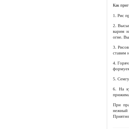
Как приг
1. Рис п
2. Высы
варим н
огне. В
3. Рисо
ставим н
4. Горя
формуем
5. Семг
6. На к
прижима
При пра
нежный 
Приятно