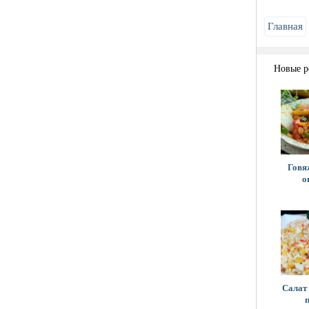
Главная
Новые р
Говя
о
Салат