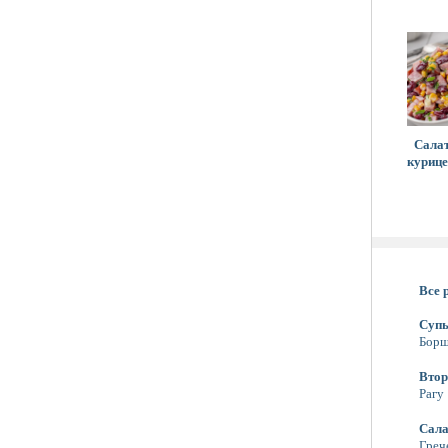
Салат
курице
Все 
Суп
Бор
Втор
Рагу
Сал
Греч