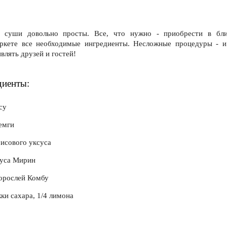
ы суши довольно просты. Все, что нужно - приобрести в бл
ркете все необходимые ингредиенты. Несложные процедуры - 
влять друзей и гостей!
диенты:
су
емги
рисового уксуса
оуса Мирин
дорослей Комбу
жки сахара, 1/4 лимона