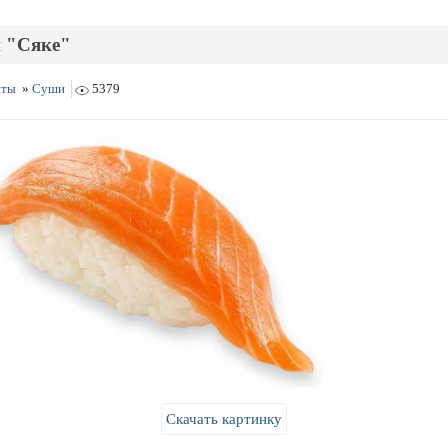
 "Сяке"
пты
»
Суши
5379
Скачать картинку