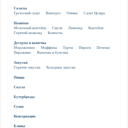
Салаты
Греческий салат
Винегрет
Оливье
Салат Цезарь
Напитки
Молочный коктейль
Смузи
Лимонад
Коктейли
Горячий шоколад
Компоты
Десерты и выпечка
Мороженное
Маффины
Торты
Пироги
Печенье
Пирожные
Выпечка и булочки
Закуски
Горячие закуски
Холодные закуски
Пицца
Соусы
Бутерброды
Суши
Консервация
Блины