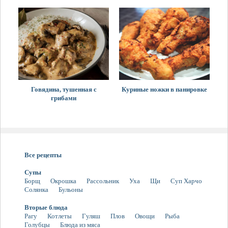
Говядина, тушенная с
Куриные ножки в панировке
грибами
Все рецепты
Супы
Борщ
Окрошка
Рассольник
Уха
Щи
Суп Харчо
Солянка
Бульоны
Вторые блюда
Рагу
Котлеты
Гуляш
Плов
Овощи
Рыба
Голубцы
Блюда из мяса