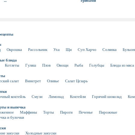
...
грибами
рецепты
ы
щ
Окрошка
Рассольник
Уха
Щи
Суп Харчо
Солянка
Бульо
ые блюда
Котлеты
Гуляш
Плов
Овощи
Рыба
Голубцы
Блюда из мяса
аты
еский салат
Винегрет
Оливье
Салат Цезарь
итки
чный коктейль
Смузи
Лимонад
Коктейли
Горячий шоколад
Ком
рты и выпечка
оженное
Маффины
Торты
Пироги
Печенье
Пирожные
чка и булочки
ски
чие закуски
Холодные закуски