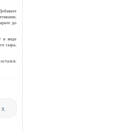
Добавьте
мтиками.
арьте до
у в виде
го сыра,
остался.
и
X