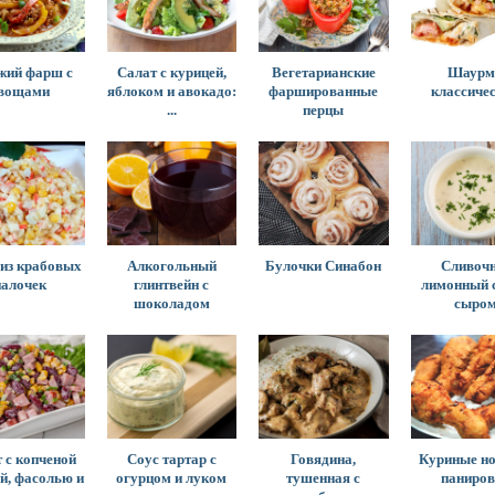
жий фарш с
Салат с курицей,
Вегетарианские
Шаурм
вощами
яблоком и авокадо:
фаршированные
классиче
...
перцы
 из крабовых
Алкогольный
Булочки Синабон
Сливочн
палочек
глинтвейн с
лимонный с
шоколадом
сыро
 с копченой
Соус тартар с
Говядина,
Куриные но
й, фасолью и
огурцом и луком
тушенная с
паниров