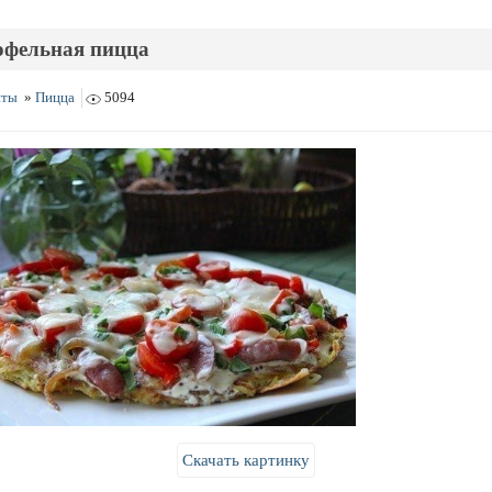
офельная пицца
пты
»
Пицца
5094
Скачать картинку