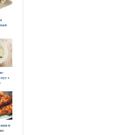
а
ская
о-
оус с
м
жки в
ке