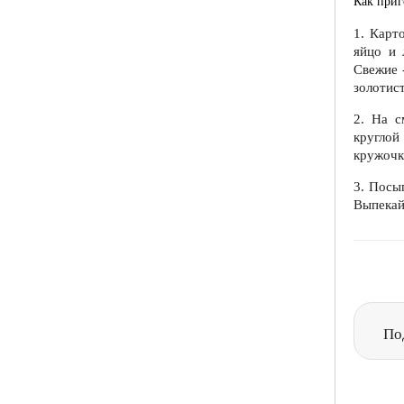
Как приг
1. Карт
яйцо и 
Свежие 
золотист
2. На с
круглой
кружочк
3. Посы
Выпекай
По