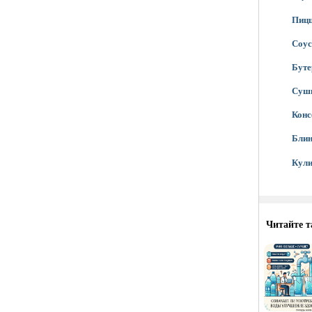
Пиц
Соу
Бут
Суш
Конс
Бли
Кули
Читайте т