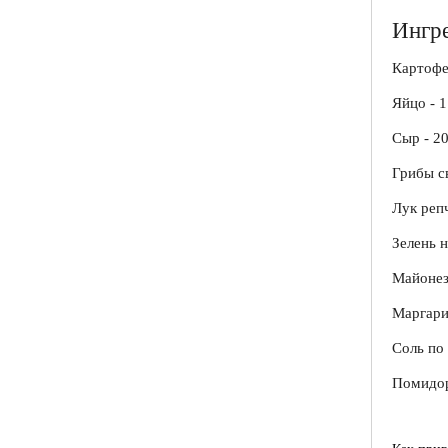
Ингре
Картофел
Яйцо - 
Сыр - 20
Грибы с
Лук репч
Зелень н
Майонез 
Маргарин
Соль по
Помидор