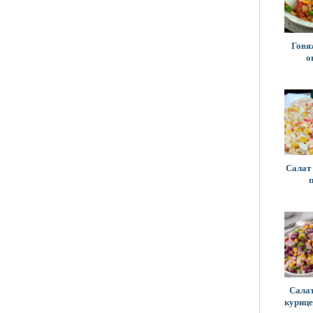
Говя
о
Салат
Салат
курице