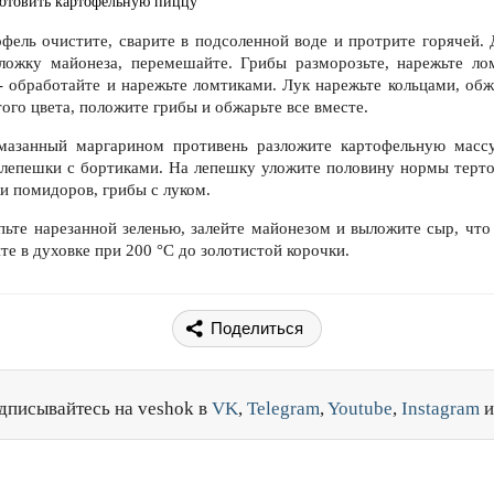
отовить картофельную пиццу
офель очистите, сварите в подсоленной воде и протрите горячей. 
ложку майонеза, перемешайте. Грибы разморозьте, нарежьте ло
- обработайте и нарежьте ломтиками. Лук нарежьте кольцами, обж
ого цвета, положите грибы и обжарьте все вместе.
мазанный маргарином противень разложите картофельную масс
 лепешки с бортиками. На лепешку уложите половину нормы терто
и помидоров, грибы с луком.
пьте нарезанной зеленью, залейте майонезом и выложите сыр, что 
те в духовке при 200 °C до золотистой корочки.
Поделиться
дписывайтесь на veshok в
VK
,
Telegram
,
Youtube
,
Instagram