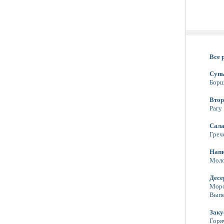
Все 
Суп
Бор
Втор
Рагу
Сал
Греч
Нап
Моло
Десе
Мор
Выпе
Заку
Горя