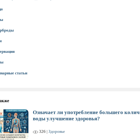
ца
сы
ерброды
и
ервация
ны
нарные статьи
акже
Означает ли употребление большего колич
воды улучшение здоровья?
326 |
Здоровье