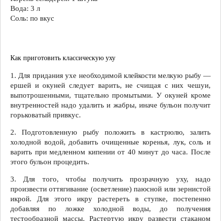
положить
Вода: 3 л
кусок
Соль: по вкус
вареной
рыбы.
Как приготовить классическую уху
1. Для придания ухе необходимой клейкости мелкую рыбу —
ершей и окуней следует варить, не счищая с них чешуи,
выпотрошенными, тщательно промытыми. У окуней кроме
внутренностей надо удалить и жабры, иначе бульон получит
горьковатый привкус.
2. Подготовленную рыбу положить в кастрюлю, залить
холодной водой, добавить очищенные коренья, лук, соль и
варить при медленном кипении от 40 минут до часа. После
этого бульон процедить.
3. Для того, чтобы получить прозрачную уху, надо
произвести оттягивание (осветление) паюсной или зернистой
икрой. Для этого икру растереть в ступке, постепенно
добавляя по ложке холодной воды, до получения
тестообразной массы. Растертую икру развести стаканом