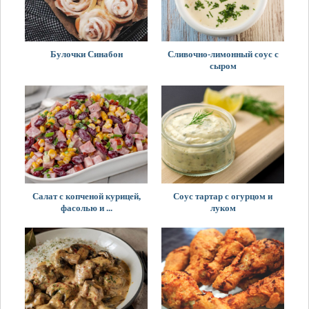
Булочки Синабон
Сливочно-лимонный соус с
сыром
Салат с копченой курицей,
Соус тартар с огурцом и
фасолью и ...
луком