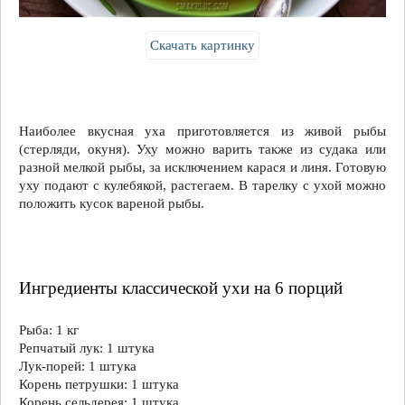
карася
и
Скачать картинку
линя.
Готовую
уху
подают
с
к
Наиболее вкусная уха приготовляется из живой рыбы
у
(стерляди, окуня). Уху можно варить также из судака или
л
разной мелкой рыбы, за исключением карася и линя. Готовую
е
уху подают с кулебякой, растегаем. В тарелку с ухой можно
б
положить кусок вареной рыбы.
я
к
о
й
,
Ингредиенты классической ухи на 6 порций
растегаем.
В
Рыба: 1 кг
тарелку
Репчатый лук: 1 штука
с
Лук-порей: 1 штука
ухой
Корень петрушки: 1 штука
можно
Корень сельдерея: 1 штука