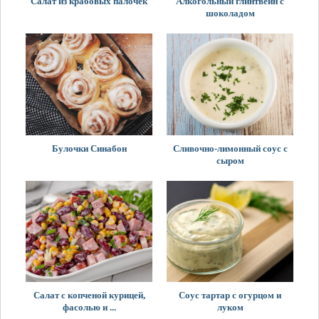
Салат из крабовых палочек
Алкогольный глинтвейн с
шоколадом
Булочки Синабон
Сливочно-лимонный соус с
сыром
Салат с копченой курицей,
Соус тартар с огурцом и
фасолью и ...
луком