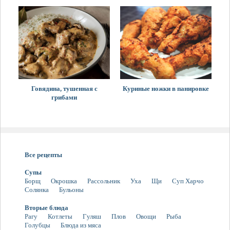
Говядина, тушенная с
Куриные ножки в панировке
грибами
Все рецепты
Супы
Борщ
Окрошка
Рассольник
Уха
Щи
Суп Харчо
Солянка
Бульоны
Вторые блюда
Рагу
Котлеты
Гуляш
Плов
Овощи
Рыба
Голубцы
Блюда из мяса