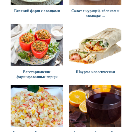
Говяжий фарш с овощами
Салат с курицей, яблоком и
авокадо: ...
Вегетарианские
Шаурма классическая
фаршированные перцы