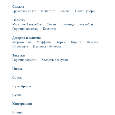
Салаты
Греческий салат
Винегрет
Оливье
Салат Цезарь
Напитки
Молочный коктейль
Смузи
Лимонад
Коктейли
Горячий шоколад
Компоты
Десерты и выпечка
Мороженное
Маффины
Торты
Пироги
Печенье
Пирожные
Выпечка и булочки
Закуски
Горячие закуски
Холодные закуски
Пицца
Соусы
Бутерброды
Суши
Консервация
Блины