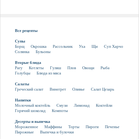
Все рецепты
Супы
Борщ
Окрошка
Рассольник
Уха
Щи
Суп Харчо
Солянка
Бульоны
Вторые блюда
Рагу
Котлеты
Гуляш
Плов
Овощи
Рыба
Голубцы
Блюда из мяса
Салаты
Греческий салат
Винегрет
Оливье
Салат Цезарь
Напитки
Молочный коктейль
Смузи
Лимонад
Коктейли
Горячий шоколад
Компоты
Десерты и выпечка
Мороженное
Маффины
Торты
Пироги
Печенье
Пирожные
Выпечка и булочки