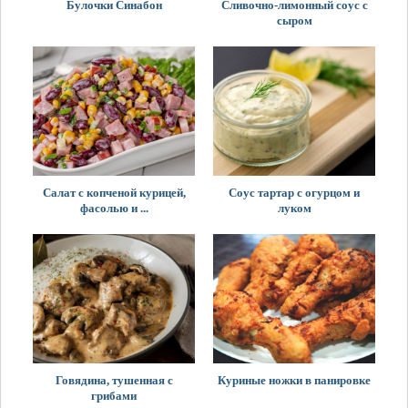
Булочки Синабон
Сливочно-лимонный соус с
сыром
Салат с копченой курицей,
Соус тартар с огурцом и
фасолью и ...
луком
Говядина, тушенная с
Куриные ножки в панировке
грибами