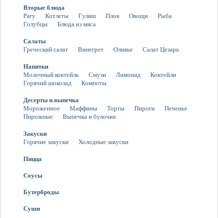
Вторые блюда
Рагу
Котлеты
Гуляш
Плов
Овощи
Рыба
Голубцы
Блюда из мяса
Салаты
Греческий салат
Винегрет
Оливье
Салат Цезарь
Напитки
Молочный коктейль
Смузи
Лимонад
Коктейли
Горячий шоколад
Компоты
Десерты и выпечка
Мороженное
Маффины
Торты
Пироги
Печенье
Пирожные
Выпечка и булочки
Закуски
Горячие закуски
Холодные закуски
Пицца
Соусы
Бутерброды
Суши