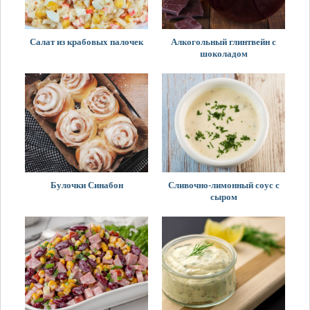
Салат из крабовых палочек
Алкогольный глинтвейн с
шоколадом
Булочки Синабон
Сливочно-лимонный соус с
сыром