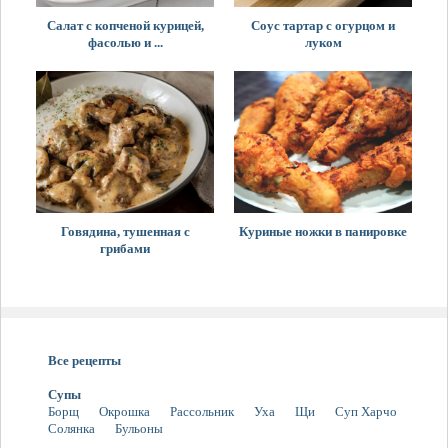
Салат с копченой курицей,
Соус тартар с огурцом и
фасолью и ...
луком
Говядина, тушенная с
Куриные ножки в панировке
грибами
Все рецепты
Супы
Борщ
Окрошка
Рассольник
Уха
Щи
Суп Харчо
Солянка
Бульоны