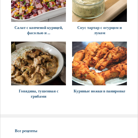
Салат с копченой курицей,
Соус тартар с огурцом и
фасолью и ...
луком
Говядина, тушенная с
Куриные ножки в панировке
грибами
Все рецепты