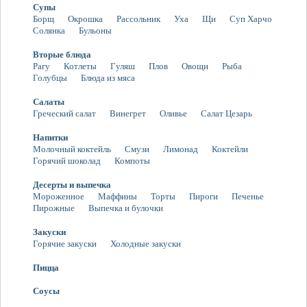
Супы
Борщ
Окрошка
Рассольник
Уха
Щи
Суп Харчо
Солянка
Бульоны
Вторые блюда
Рагу
Котлеты
Гуляш
Плов
Овощи
Рыба
Голубцы
Блюда из мяса
Салаты
Греческий салат
Винегрет
Оливье
Салат Цезарь
Напитки
Молочный коктейль
Смузи
Лимонад
Коктейли
Горячий шоколад
Компоты
Десерты и выпечка
Мороженное
Маффины
Торты
Пироги
Печенье
Пирожные
Выпечка и булочки
Закуски
Горячие закуски
Холодные закуски
Пицца
Соусы