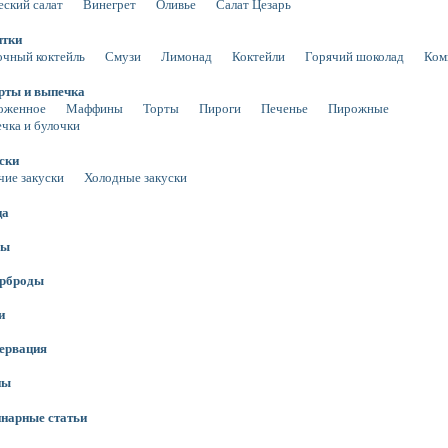
еский салат
Винегрет
Оливье
Салат Цезарь
итки
чный коктейль
Смузи
Лимонад
Коктейли
Горячий шоколад
Ком
рты и выпечка
оженное
Маффины
Торты
Пироги
Печенье
Пирожные
чка и булочки
ски
чие закуски
Холодные закуски
ца
сы
ерброды
и
ервация
ны
нарные статьи