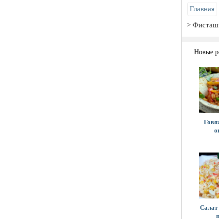
Главная
Фисташ
Новые р
Говя
о
Салат