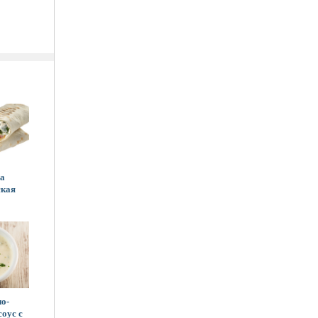
а
ская
о-
оус с