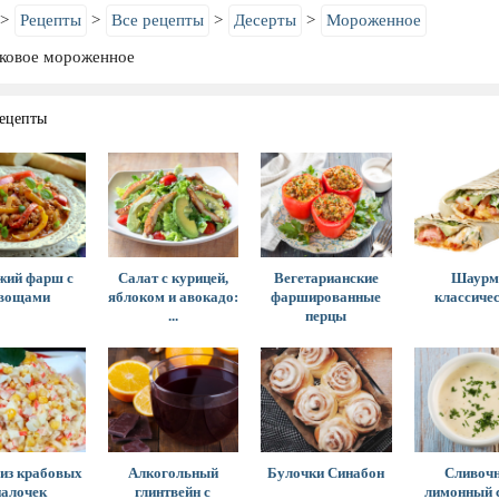
Рецепты
Все рецепты
Десерты
Мороженное
ковое мороженное
ецепты
жий фарш с
Салат с курицей,
Вегетарианские
Шаурм
вощами
яблоком и авокадо:
фаршированные
классиче
...
перцы
 из крабовых
Алкогольный
Булочки Синабон
Сливочн
палочек
глинтвейн с
лимонный с