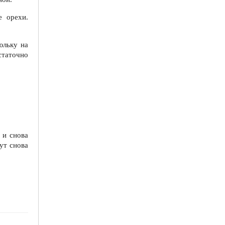
е орехи.
юльку на
статочно
 и снова
ут снова