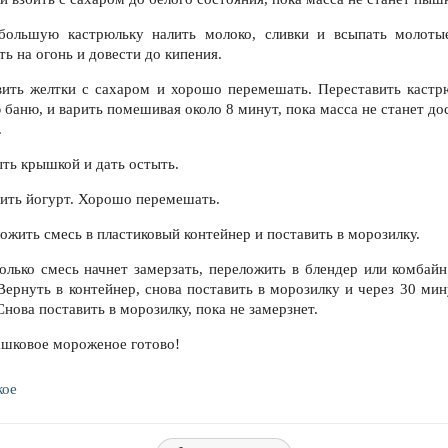
большую кастрюльку налить молоко, сливки и всыпать молоты
ь на огонь и довести до кипения.
вить желтки с сахаром и хорошо перемешать. Переставить кастр
 баню, и варить помешивая около 8 минут, пока масса не станет до
.
ыть крышкой и дать остыть.
вить йогурт. Хорошо перемешать.
ожить смесь в пластиковый контейнер и поставить в морозилку.
только смесь начнет замерзать, переложить в блендер или комбайн
 Вернуть в контейнер, снова поставить в морозилку и через 30 мин
Снова поставить в морозилку, пока не замерзнет.
ашковое мороженое готово!
кое