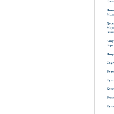
Греч
Нап
Моло
Десе
Мор
Выпе
Заку
Горя
Пиц
Соу
Бут
Суш
Конс
Бли
Кули