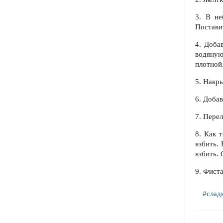
3. В не
Поставит
4. Доба
водяную
плотной
5. Накр
6. Доба
7. Перел
8. Как 
взбить.
взбить. 
9. Фист
#слад