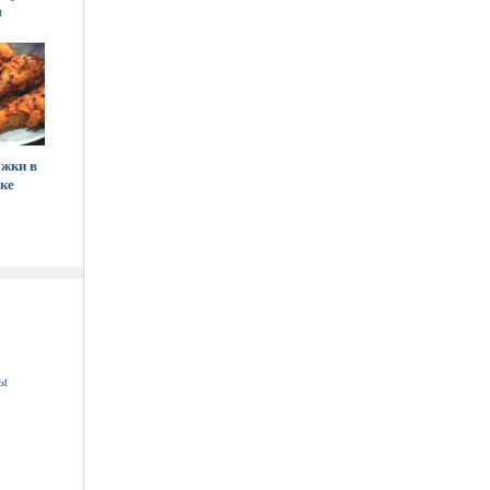
м
жки в
ке
ны