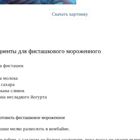
Скачать картинку
диенты для фисташкового мороженного
на фисташек
а
на молока
 сахара
акана сливок
ана несладкого йогурта
отовить фисташковое мороженное
ашки мелко размолоть в комбайне.
и взбить с сахаром до белого состояния, пока масса не станет пыш