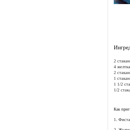
Ингре
2 стака
4 желтк
2 стака
1 стакан
1 1/2 ст
1/2 стак
Как приг
1. Фист
2. Желтк