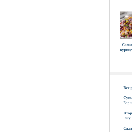
Салат
курице
Все 
Суп
Бор
Втор
Рагу
Сал