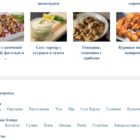
шоколадом
сыро
 с копченой
Соус тартар с
Говядина,
Куриные но
й, фасолью и
огурцом и луком
тушенная с
паниров
...
грибами
рецепты
ы
щ
Окрошка
Рассольник
Уха
Щи
Суп Харчо
Солянка
Бульо
ые блюда
Котлеты
Гуляш
Плов
Овощи
Рыба
Голубцы
Блюда из мяса
аты