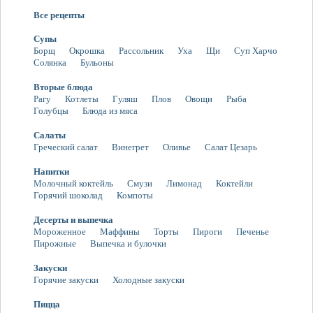
Все рецепты
Супы
Борщ
Окрошка
Рассольник
Уха
Щи
Суп Харчо
Солянка
Бульоны
Вторые блюда
Рагу
Котлеты
Гуляш
Плов
Овощи
Рыба
Голубцы
Блюда из мяса
Салаты
Греческий салат
Винегрет
Оливье
Салат Цезарь
Напитки
Молочный коктейль
Смузи
Лимонад
Коктейли
Горячий шоколад
Компоты
Десерты и выпечка
Мороженное
Маффины
Торты
Пироги
Печенье
Пирожные
Выпечка и булочки
Закуски
Горячие закуски
Холодные закуски
Пицца