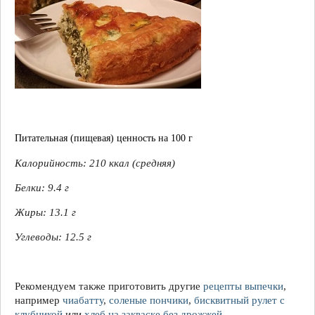
Питательная (пищевая) ценность на 100 г
Калорийность:
210 ккал
(средняя)
Белки: 9.4 г
Жиры:
13.1 г
Углеводы:
12.5 г
Рекомендуем также приготовить другие
рецепты выпечки
,
например
чиабатту
,
соленые пончики
,
бисквитный рулет с
клубникой
или
хлеб на закваске без дрожжей
.