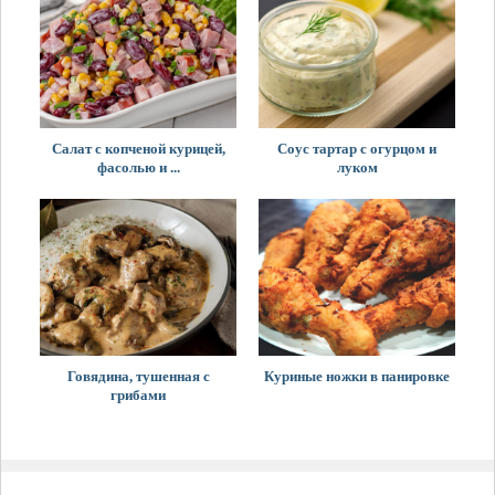
Салат с копченой курицей,
Соус тартар с огурцом и
фасолью и ...
луком
Говядина, тушенная с
Куриные ножки в панировке
грибами