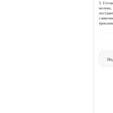
5. Готов
молока.
постави
сливочн
присып
По