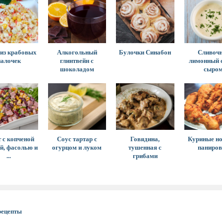
 из крабовых
Алкогольный
Булочки Синабон
Сливочн
палочек
глинтвейн с
лимонный с
шоколадом
сыро
 с копченой
Соус тартар с
Говядина,
Куриные но
й, фасолью и
огурцом и луком
тушенная с
паниров
...
грибами
рецепты