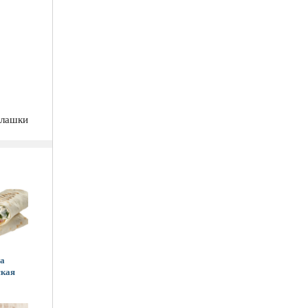
илашки
а
ская