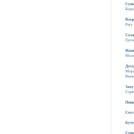
Суп
Бор
Втор
Рагу
Сал
Греч
Нап
Моло
Десе
Мор
Выпе
Заку
Горя
Пиц
Соу
Бут
Суш