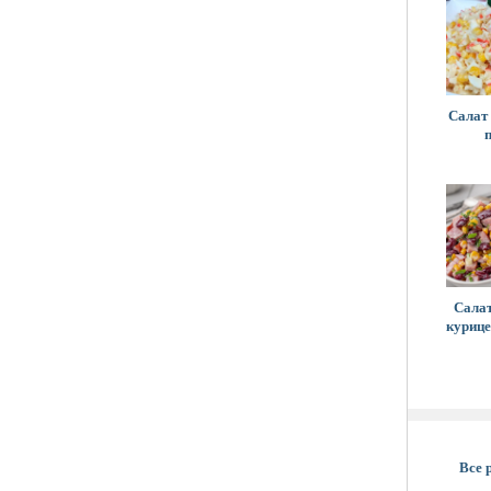
Салат
Салат
курице
Все 