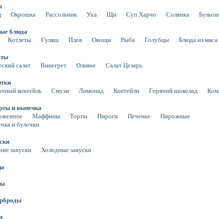
ы
щ
Окрошка
Рассольник
Уха
Щи
Суп Харчо
Солянка
Бульо
ые блюда
Котлеты
Гуляш
Плов
Овощи
Рыба
Голубцы
Блюда из мяса
аты
еский салат
Винегрет
Оливье
Салат Цезарь
итки
чный коктейль
Смузи
Лимонад
Коктейли
Горячий шоколад
Ком
рты и выпечка
оженное
Маффины
Торты
Пироги
Печенье
Пирожные
чка и булочки
ски
чие закуски
Холодные закуски
ца
сы
ерброды
и