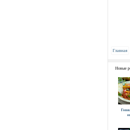
Главная
Новые р
Говя
о