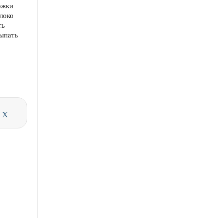
Ложки
локо
ть
сыпать
и
X