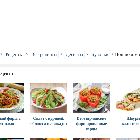
Рецепты
Все рецепты
Десерты
Булочки
Пончики м
ецепты
жий фарш с
Салат с курицей,
Вегетарианские
Шаурм
вощами
яблоком и авокадо:
фаршированные
классиче
...
перцы