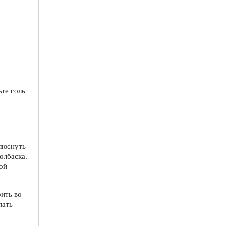
те соль
плюснуть
олбаска.
ой
ить во
пать