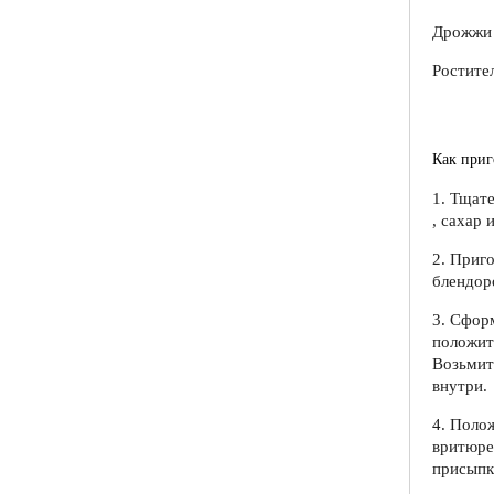
Дрожжи 
Ростител
Как при
1. Тщат
, сахар 
2. Приго
блендор
3. Сфор
положит
Возьмит
внутри.
4. Поло
вритюре
присыпк