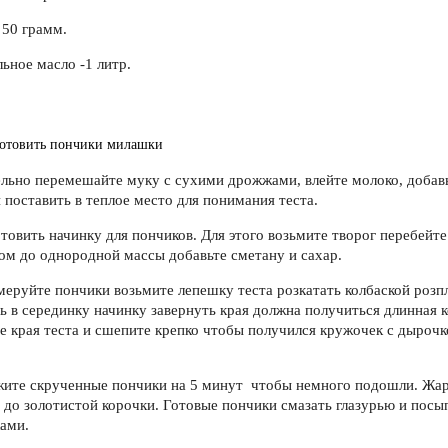
50 грамм.
ьное масло -1 литр.
готовить пончики милашки
ельно перемешайте муку с сухими дрожжами, влейте молоко, добавь
и поставить в теплое место для понимания теста.
товить начинку для пончиков. Для этого возьмите творог перебейте
ом до однородной массы добавьте сметану и сахар.
меруйте пончики возьмите лепешку теста розкатать колбаской роз
ь в серединку начинку завернуть края должна получиться длинная к
е края теста и сшепите крепко чтобы получился кружочек с дырочк
жите скрученные пончики на 5 минут чтобы немного подошли. Жар
 до золотистой корочки. Готовые пончики смазать глазурью и посы
ами.