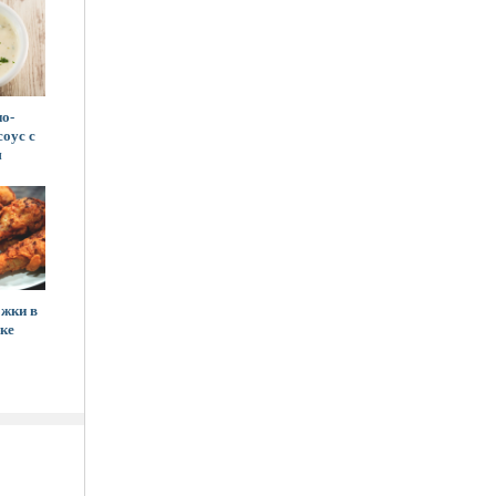
о-
оус с
м
жки в
ке