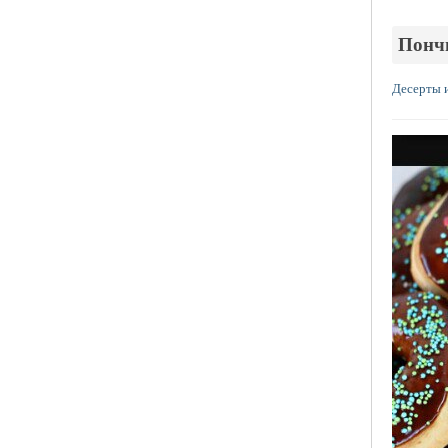
Понч
Десерты 