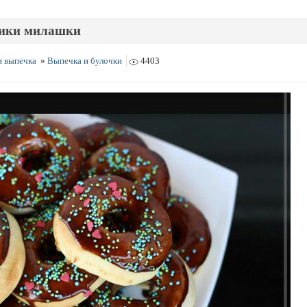
ики милашки
и выпечка
»
Выпечка и булочки
4403