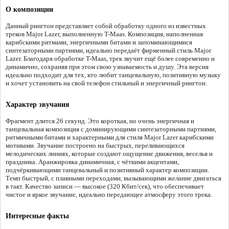
О композиции
Данный рингтон представляет собой обработку одного из известных
треков Major Lazer, выполненную T-Maas. Композиция, наполненная
карибскими ритмами, энергичными битами и запоминающимися
синтезаторными партиями, идеально передаёт фирменный стиль Major
Lazer. Благодаря обработке T-Maas, трек звучит ещё более современно и
динамично, сохраняя при этом свою узнаваемость и душу. Эта версия
идеально подходит для тех, кто любит танцевальную, позитивную музыку
и хочет установить на свой телефон стильный и энергичный рингтон.
Характер звучания
Фрагмент длится 26 секунд. Это короткая, но очень энергичная и
танцевальная композиция с доминирующими синтезаторными партиями,
ритмичными битами и характерными для стиля Major Lazer карибскими
мотивами. Звучание построено на быстрых, переливающихся
мелодических линиях, которые создают ощущение движения, веселья и
праздника. Аранжировка динамичная, с чёткими акцентами,
подчёркивающими танцевальный и позитивный характер композиции.
Темп быстрый, с плавными переходами, вызывающими желание двигаться
в такт. Качество записи — высокое (320 Кбит/сек), что обеспечивает
чистое и яркое звучание, идеально передающее атмосферу этого трека.
Интересные факты