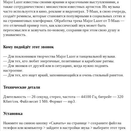
Major Lazer известны своими яркими и красочными выступлениями, а
также сотрудничеством с множеством известных артистов. Их музыка
часто используется в кино, рекламе и видеоиграх. T-Maas, в свою очередь,
создаёт ремиксы, которые становятся популярными в социальных сетях и
на стриминговых платформах. Обработка трека Major Lazer от T-Maas —
это отличный пример того, как классический звук может быть
переосмыслен и зазвучать по-новому, сохраняя при этом свою душу и
узнаваемость.
Кому подойдёт этот звонок
— Для поклонников творчества Major Lazer и танцевальной музыки.
— Для тех, кто любит энергичные, позитивные и карибские ритмы.
— Для звонков от друзей или в ситуациях, когда нужно поднять
настроение.
— Для тех, кто ищет яркий, запоминающийся и очень стильный рингтон.
Технические детали
Длительность — 26 секунд, стерео, частота — 44100 Гц, битрейт — 320
Кбит/сек. Файл весит 1 Мб. Формат — mp3.
Установка
Нажмите на синюю кнопку «Скачать» на странице > сохраните файл на
телефон или компьютер > зайдите в настройки звука > выберите этот трек