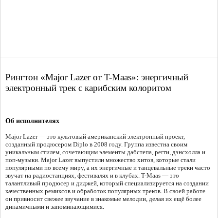
Рингтон «Major Lazer от T-Maas»: энергичный
электронный трек с карибским колоритом
Об исполнителях
Major Lazer — это культовый американский электронный проект,
созданный продюсером Diplo в 2008 году. Группа известна своим
уникальным стилем, сочетающим элементы дабстепа, регги, дэнсхолла и
поп-музыки. Major Lazer выпустили множество хитов, которые стали
популярными по всему миру, а их энергичные и танцевальные треки часто
звучат на радиостанциях, фестивалях и в клубах. T-Maas — это
талантливый продюсер и диджей, который специализируется на создании
качественных ремиксов и обработок популярных треков. В своей работе
он привносит свежее звучание в знакомые мелодии, делая их ещё более
динамичными и запоминающимися.