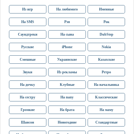
Из игр
На любимого
Именные
На SMS
Рэп
Рок
Саундтреки
На сына
DubStep
Русские
iPhone
Nokia
Смешные
Украинские
Казахские
Звуки
Из рекламы
Ретро
На дочку
Клубные
На начальника
На сестру
На папу
Классические
Громкие
На брата
На маму
Шансон
Новогодние
Стандартные