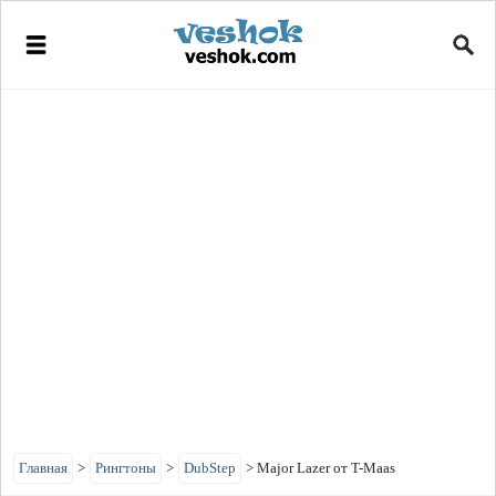
Главная
>
Рингтоны
>
DubStep
>
Major Lazer от T-Maas