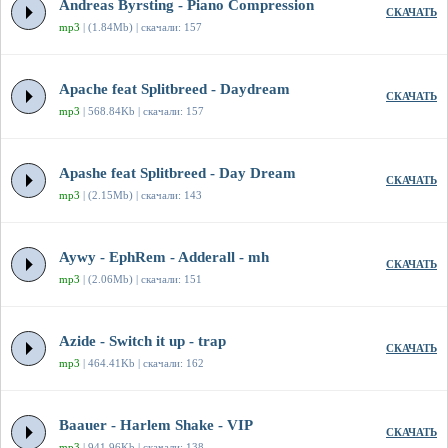
Andreas Byrsting - Piano Compression
СКАЧАТЬ
mp3
| (1.84Mb) | скачали: 157
Apache feat Splitbreed - Daydream
СКАЧАТЬ
mp3
| 568.84Kb | скачали: 157
Apashe feat Splitbreed - Day Dream
СКАЧАТЬ
mp3
| (2.15Mb) | скачали: 143
Aywy - EphRem - Adderall - mh
СКАЧАТЬ
mp3
| (2.06Mb) | скачали: 151
Azide - Switch it up - trap
СКАЧАТЬ
mp3
| 464.41Kb | скачали: 162
Baauer - Harlem Shake - VIP
СКАЧАТЬ
mp3
| 941.96Kb | скачали: 138