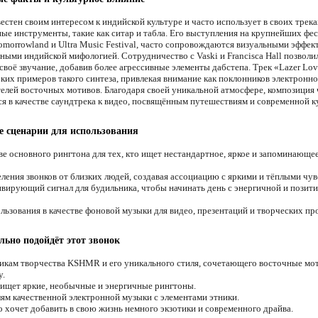
стен своим интересом к индийской культуре и часто использует в своих трека
ые инструменты, такие как ситар и табла. Его выступления на крупнейших фес
omorrowland и Ultra Music Festival, часто сопровождаются визуальными эффек
ными индийской мифологией. Сотрудничество с Vaski и Francisca Hall позволи
своё звучание, добавив более агрессивные элементы дабстепа. Трек «Lazer Lov
рких примеров такого синтеза, привлекая внимание как поклонников электронн
телей восточных мотивов. Благодаря своей уникальной атмосфере, композиция 
ся в качестве саундтрека к видео, посвящённым путешествиям и современной к
 сценарии для использования
ве основного рингтона для тех, кто ищет нестандартное, яркое и запоминающе
ления звонков от близких людей, создавая ассоциацию с яркими и тёплыми чув
вирующий сигнал для будильника, чтобы начинать день с энергичной и позит
льзования в качестве фоновой музыки для видео, презентаций и творческих пр
льно подойдёт этот звонок
кам творчества KSHMR и его уникального стиля, сочетающего восточные мо
у.
 ищет яркие, необычные и энергичные рингтоны.
м качественной электронной музыки с элементами этники.
о хочет добавить в свою жизнь немного экзотики и современного драйва.