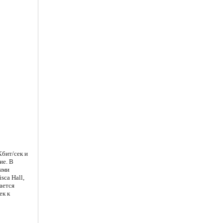
Кбит/сек и
ие. В
ыми
sca Hall,
ается
ек к