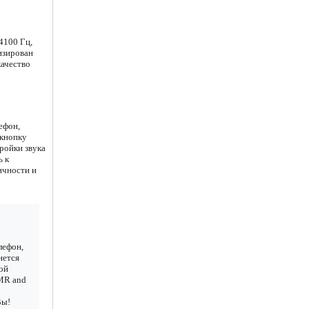
4100 Гц,
изирован
качество
ефон,
 кнопку
ройки звука
ь к
ичности и
лефон,
нется
ой
HMR and
Вы!