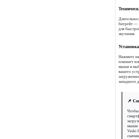
Техническ
Длительнос
битрейт — 
для быстро
звучания.
Установка
Нажмите на
планшет ил
мыши и выб
вашего уст
загруженно
западного 
📌 Со
Чтобы 
смартф
загруз
мыши н
Vaski 
скачив