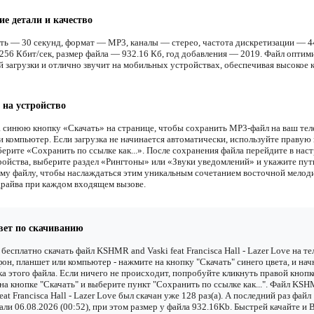
ие детали и качество
ть — 30 секунд, формат — MP3, каналы — стерео, частота дискретизации — 4
256 Кбит/сек, размер файла — 932.16 Кб, год добавления — 2019. Файл оптим
й загрузки и отлично звучит на мобильных устройствах, обеспечивая высокое 
 на устройство
 синюю кнопку «Скачать» на странице, чтобы сохранить MP3-файл на ваш тел
и компьютер. Если загрузка не начинается автоматически, используйте правую
ерите «Сохранить по ссылке как...». После сохранения файла перейдите в наст
ройства, выберите раздел «Рингтоны» или «Звуки уведомлений» и укажите пут
му файлу, чтобы наслаждаться этим уникальным сочетанием восточной мелод
драйва при каждом входящем вызове.
вет по скачиванию
бесплатно скачать файл KSHMR and Vaski feat Francisca Hall - Lazer Love на те
он, планшет или компьютер - нажмите на кнопку "Скачать" синего цвета, и нач
ка этого файла. Если ничего не происходит, попробуйте кликнуть правой кнопк
а кнопке "Скачать" и выберите пункт "Сохранить по ссылке как...". Файл KS
feat Francisca Hall - Lazer Love был скачан уже 128 раз(а). А последний раз файл
али 06.08.2026 (00:52), при этом размер у файла 932.16Kb. Быстрей качайте и 