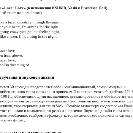
и «Lazer Love» (в исполнении KSHMR, Vaski и Francisca Hall)
ный текст на английском)
like a lazer, shooting through the night,
or your heart, I'm aiming for the light.
oing crazy, you got me feeling right,
like a lazer, I'm burning in the night.
lazer love,
n from above.
lazer love,
ne I'm dreaming of.
звучания и звуковой дизайн
лится 30 секунд и представляет собой кульминационный, самый мощный и
ийся отрывок трека с его ярким припевом. Это стерео-микс с битрейтом 256 
4100 Гц, обеспечивающими насыщенное, детализированное и объёмное звучан
позиции — контраст между мелодичными восточными инструментами и мощн
ниями, характерными для стиля Vaski. Особую атмосферу создаёт вокал Franci
чит то нежно и мелодично, то резко и энергично. Звуковой дизайн трека отлич
нием необычных тембров и эффектов, которые делают его похожим на саундтр
ескому фильму.
е факты и культурное влияние