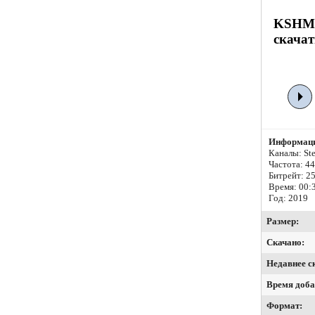
KSHMR 
скачат
Информаци
Каналы: Ste
Частота: 4
Битрейт:
25
Время: 00:
Год: 2019
Размер:
Скачано:
Недавнее с
Время доба
Формат: