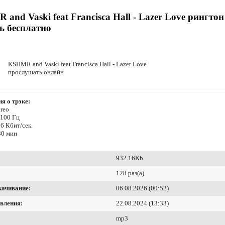
and Vaski feat Francisca Hall - Lazer Love рингтон
ь бесплатно
KSHMR and Vaski feat Francisca Hall - Lazer Love
прослушать онлайн
я о трэке:
reo
4100 Гц
6 Кбит/сек.
30 мин
932.16Kb
128 раз(а)
качивание:
06.08.2026 (00:52)
вления:
22.08.2024 (13:33)
mp3