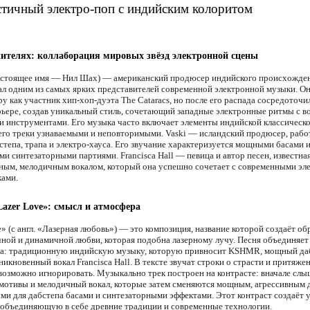
тичный электро-поп с индийским колоритом
ителях: коллаборация мировых звёзд электронной сцены
тоящее имя — Нил Шах) — американский продюсер индийского происхожден
ал одним из самых ярких представителей современной электронной музыки. Он
у как участник хип-хоп-дуэта The Cataracs, но после его распада сосредоточи
рьере, создав уникальный стиль, сочетающий западные электронные ритмы с 
и инструментами. Его музыка часто включает элементы индийской классическ
 его треки узнаваемыми и неповторимыми. Vaski — исландский продюсер, раб
степа, трапа и электро-хауса. Его звучание характеризуется мощными басами 
ми синтезаторными партиями. Francisca Hall — певица и автор песен, известна
ным, мелодичным вокалом, который она успешно сочетает с современными э
ами.
Lazer Love»: смысл и атмосфера
» (с англ. «Лазерная любовь») — это композиция, название которой создаёт обр
ной и динамичной любви, которая подобна лазерному лучу. Песня объединяет 
а: традиционную индийскую музыку, которую привносит KSHMR, мощный да
никновенный вокал Francisca Hall. В тексте звучат строки о страсти и притяже
возможно игнорировать. Музыкально трек построен на контрасте: вначале сл
мотивы и мелодичный вокал, которые затем сменяются мощным, агрессивным 
ми для дабстепа басами и синтезаторными эффектами. Этот контраст создаёт
 объединяющую в себе древние традиции и современные технологии.