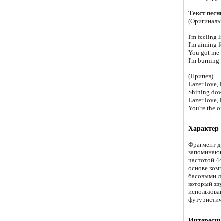
Текст песн
(Оригиналь
I'm feeling 
I'm aiming f
You got me g
I'm burning 
(Припев)
Lazer love, 
Shining dow
Lazer love, 
You're the o
Характер 
Фрагмент д
запоминающ
частотой 4
основе ком
басовыми ли
который зву
использова
футуристич
Интересны