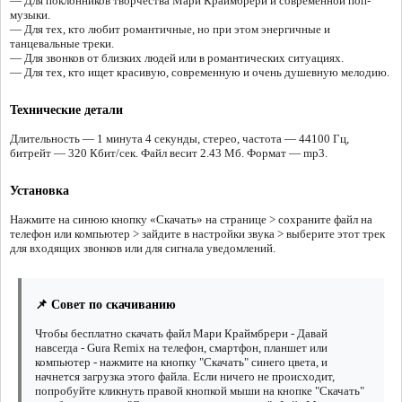
— Для поклонников творчества Мари Краймбрери и современной поп-
музыки.
— Для тех, кто любит романтичные, но при этом энергичные и
танцевальные треки.
— Для звонков от близких людей или в романтических ситуациях.
— Для тех, кто ищет красивую, современную и очень душевную мелодию.
Технические детали
Длительность — 1 минута 4 секунды, стерео, частота — 44100 Гц,
битрейт — 320 Кбит/сек. Файл весит 2.43 Мб. Формат — mp3.
Установка
Нажмите на синюю кнопку «Скачать» на странице > сохраните файл на
телефон или компьютер > зайдите в настройки звука > выберите этот трек
для входящих звонков или для сигнала уведомлений.
📌 Совет по скачиванию
Чтобы бесплатно скачать файл Мари Краймбрери - Давай
навсегда - Gura Remix на телефон, смартфон, планшет или
компьютер - нажмите на кнопку "Скачать" синего цвета, и
начнется загрузка этого файла. Если ничего не происходит,
попробуйте кликнуть правой кнопкой мыши на кнопке "Скачать"