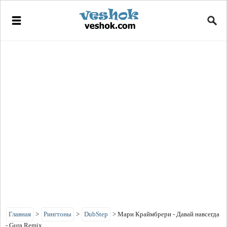
Главная
>
Рингтоны
>
DubStep
>
Мари Краймбрери - Давай навсегда
- Gura Remix