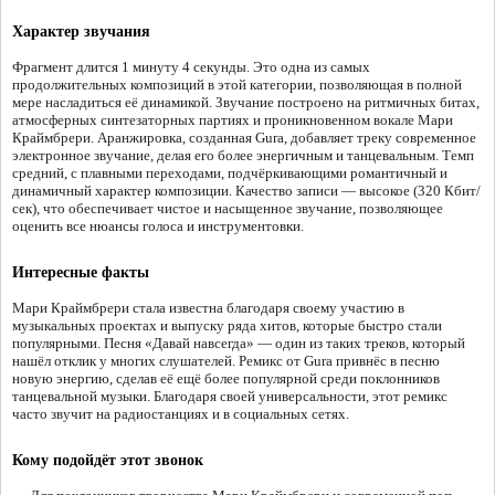
Характер звучания
Фрагмент длится 1 минуту 4 секунды. Это одна из самых
продолжительных композиций в этой категории, позволяющая в полной
мере насладиться её динамикой. Звучание построено на ритмичных битах,
атмосферных синтезаторных партиях и проникновенном вокале Мари
Краймбрери. Аранжировка, созданная Gura, добавляет треку современное
электронное звучание, делая его более энергичным и танцевальным. Темп
средний, с плавными переходами, подчёркивающими романтичный и
динамичный характер композиции. Качество записи — высокое (320 Кбит/
сек), что обеспечивает чистое и насыщенное звучание, позволяющее
оценить все нюансы голоса и инструментовки.
Интересные факты
Мари Краймбрери стала известна благодаря своему участию в
музыкальных проектах и выпуску ряда хитов, которые быстро стали
популярными. Песня «Давай навсегда» — один из таких треков, который
нашёл отклик у многих слушателей. Ремикс от Gura привнёс в песню
новую энергию, сделав её ещё более популярной среди поклонников
танцевальной музыки. Благодаря своей универсальности, этот ремикс
часто звучит на радиостанциях и в социальных сетях.
Кому подойдёт этот звонок