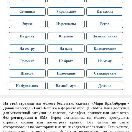
Смешные
Украинские
Казахские
Звуки
Из рекламы
Ретро
На дочку
Клубные
На начальника
На сестру
На папу
Классические
Громкие
На брата
На маму
Шансон
Новогодние
Стандартные
На будильник
На любимую
Детские
На этой странице вы можете бесплатно скачать «Мари Краймбрери -
Давай навсегда - Gura Remix» в формате mp3, (1.76Mb)
. Файл доступен
для мгновенной загрузки на телефон, смартфон, планшет или компьютер
без регистрации и SMS
. Перед скачиванием вы можете прослушать
отрывок онлайн или посмотреть превью. Все файлы на сайте
отсортированы по категориям и легко находятся через поиск. Если хотите,
можете также загрузить свои файлы и поделиться ими с другими