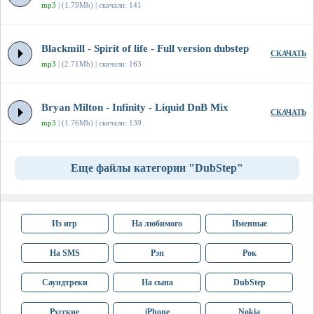
mp3
| (1.79Mb) | скачали: 141
Blackmill - Spirit of life - Full version dubstep
СКАЧАТЬ
mp3
| (2.71Mb) | скачали: 163
Bryan Milton - Infinity - Liquid DnB Mix
СКАЧАТЬ
mp3
| (1.76Mb) | скачали: 139
Еще файлы категории "DubStep"
Из игр
На любимого
Именные
На SMS
Рэп
Рок
Саундтреки
На сына
DubStep
Русские
iPhone
Nokia