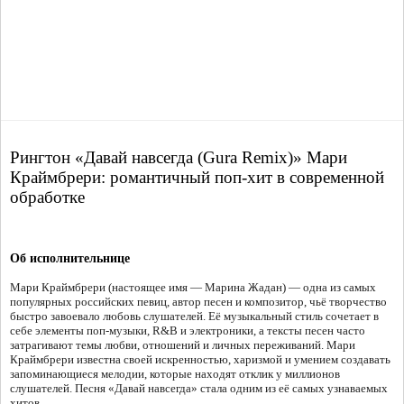
Рингтон «Давай навсегда (Gura Remix)» Мари
Краймбрери: романтичный поп-хит в современной
обработке
Об исполнительнице
Мари Краймбрери (настоящее имя — Марина Жадан) — одна из самых
популярных российских певиц, автор песен и композитор, чьё творчество
быстро завоевало любовь слушателей. Её музыкальный стиль сочетает в
себе элементы поп-музыки, R&B и электроники, а тексты песен часто
затрагивают темы любви, отношений и личных переживаний. Мари
Краймбрери известна своей искренностью, харизмой и умением создавать
запоминающиеся мелодии, которые находят отклик у миллионов
слушателей. Песня «Давай навсегда» стала одним из её самых узнаваемых
хитов.