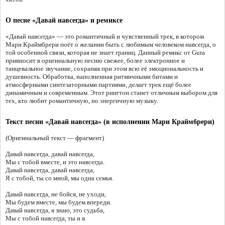
О песне «Давай навсегда» и ремиксе
«Давай навсегда» — это романтичный и чувственный трек, в котором
Мари Краймбрери поёт о желании быть с любимым человеком навсегда, о
той особенной связи, которая не знает границ. Данный ремикс от Gura
привносит в оригинальную песню свежее, более электронное и
танцевальное звучание, сохраняя при этом всю её эмоциональность и
душевность. Обработка, наполненная ритмичными битами и
атмосферными синтезаторными партиями, делает трек ещё более
динамичным и современным. Этот рингтон станет отличным выбором для
тех, кто любит романтичную, но энергичную музыку.
Текст песни «Давай навсегда» (в исполнении Мари Краймбрери)
(Оригинальный текст — фрагмент)
Давай навсегда, давай навсегда,
Мы с тобой вместе, и это навсегда.
Давай навсегда, давай навсегда,
Я с тобой, ты со мной, мы одна семья.
Давай навсегда, не бойся, не уходи,
Мы будем вместе, мы будем впереди.
Давай навсегда, я знаю, это судьба,
Мы с тобой навсегда, ты и я.