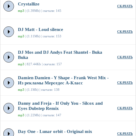
Crystallize
СКАЧАТЬ
mp3
| (1.39Mb) | скачали: 145
DJ Matt - Loud silence
СКАЧАТЬ
mp3
| (1.11Mb) | скачали: 153
DJ Mos and DJ Andys Feat Shantel - Buka
Buka
СКАЧАТЬ
mp3
| 827.44Kb | скачали: 157
Damien Damien - Y Shape - Frank West Mix -
Из рекламы Мерседес А-Класс
СКАЧАТЬ
mp3
| (1.1Mb) | скачали: 138
Danny and Freja - If Only You - Silcox and
Eyes Dubstep Remix
СКАЧАТЬ
mp3
| (1.22Mb) | скачали: 147
Day One - Lunar orbit - Original mix
СКАЧАТЬ