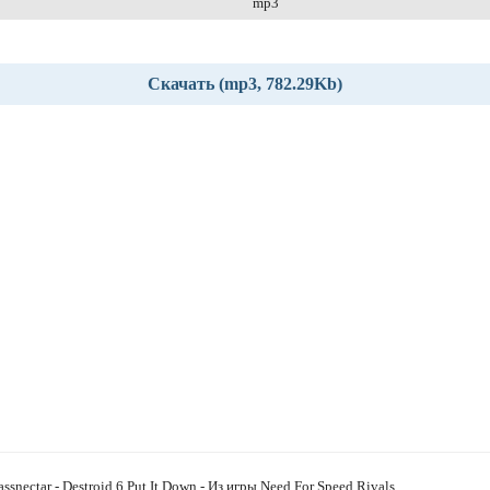
mp3
Скачать (mp3, 782.29Kb)
assnectar - Destroid 6 Put It Down - Из игры Need For Speed Rivals