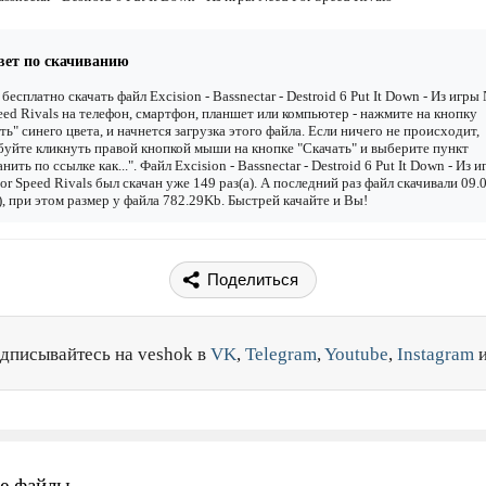
вет по скачиванию
бесплатно скачать файл Excision - Bassnectar - Destroid 6 Put It Down - Из игры
eed Rivals на телефон, смартфон, планшет или компьютер - нажмите на кнопку
ть" синего цвета, и начнется загрузка этого файла. Если ничего не происходит,
уйте кликнуть правой кнопкой мыши на кнопке "Скачать" и выберите пункт
нить по ссылке как...". Файл Excision - Bassnectar - Destroid 6 Put It Down - Из 
or Speed Rivals был скачан уже 149 раз(а). А последний раз файл скачивали 09.
), при этом размер у файла 782.29Kb. Быстрей качайте и Вы!
Поделиться
дписывайтесь на veshok в
VK
,
Telegram
,
Youtube
,
Instagram
е файлы