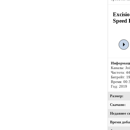
Excisi
Speed 
Информаци
Каналы: Join
Частота: 4
Битрейт:
19
Время: 00:
Год: 2019
Размер:
Скачано:
Недавнее с
Время доба