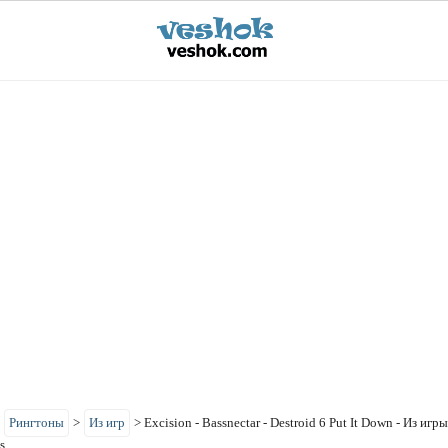
>
Рингтоны
>
Из игр
>
Excision - Bassnectar - Destroid 6 Put It Down - Из игр
s