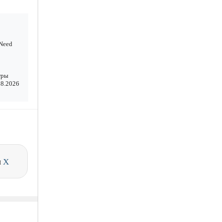
 Need
игры
08.2026
и
X