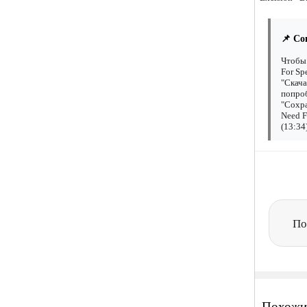
📌 Со
Чтобы 
For Sp
"Скача
попроб
"Сохра
Need F
(13:34
По
Похожи