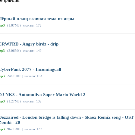
Чёрный плащ главная тема из игры
mp3
| (1.87Mb) | скачали: 172
CRWFRD - Angry birdz - drip
mp3
| (2.06Mb) | скачали: 149
CyberPunk 2077 - Incomingcall
mp3
| 248.61Kb | скачали: 153
DJ NK3 - Automotivo Super Mario World 2
mp3
| (1.27Mb) | скачали: 132
Dezzaired - London bridge is falling down - Skaex Remix song - OST
Zombi - 20
mp3
| 962.63Kb | скачали: 137