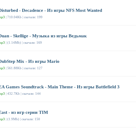
Disturbed - Decadence - Из игры NFS Most Wanted
mp3
| 710.04Kb | скачали: 199
Duan - Skellige - Музыка из игры Ведьмак
mp3
| (1.14Mb) | скачали: 169
DubStep Mix - Из игры Mario
mp3
| 561.88Kb | скачали: 127
EA Games Soundtrack - Main Theme - Из игры Battlefield 3
mp3
| 432.7Kb | скачали: 144
East - из игр серии TIM
mp3
| (1.9Mb) | скачали: 150