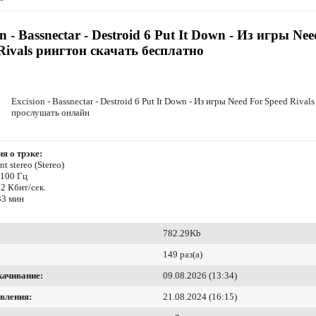
on - Bassnectar - Destroid 6 Put It Down - Из игры Ne
Rivals рингтон скачать бесплатно
Excision - Bassnectar - Destroid 6 Put It Down - Из игры Need For Speed Rivals
прослушать онлайн
я о трэке:
t stereo (Stereo)
4100 Гц
2 Кбит/сек.
33 мин
782.29Kb
149 раз(а)
качивание:
09.08.2026 (13:34)
вления:
21.08.2024 (16:15)