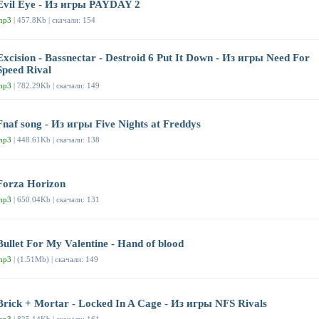
Evil Eye - Из игры PAYDAY 2
mp3
| 457.8Kb | скачали: 154
Excision - Bassnectar - Destroid 6 Put It Down - Из игры Need For
Speed Rival
mp3
| 782.29Kb | скачали: 149
Fnaf song - Из игры Five Nights at Freddys
mp3
| 448.61Kb | скачали: 138
Forza Horizon
mp3
| 650.04Kb | скачали: 131
Bullet For My Valentine - Hand of blood
mp3
| (1.51Mb) | скачали: 149
Brick + Mortar - Locked In A Cage - Из игры NFS Rivals