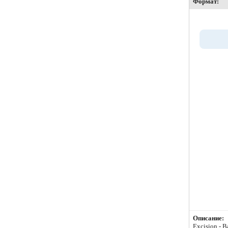
Формат:
Описание:
Excision - B