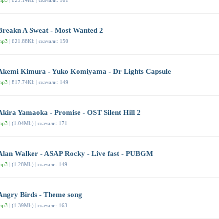
mp3
| 825.14Kb | скачали: 161
Breakn A Sweat - Most Wanted 2
mp3
| 621.88Kb | скачали: 150
Akemi Kimura - Yuko Komiyama - Dr Lights Capsule
mp3
| 817.74Kb | скачали: 149
Akira Yamaoka - Promise - OST Silent Hill 2
mp3
| (1.04Mb) | скачали: 171
Alan Walker - ASAP Rocky - Live fast - PUBGM
mp3
| (1.28Mb) | скачали: 149
Angry Birds - Theme song
mp3
| (1.39Mb) | скачали: 163