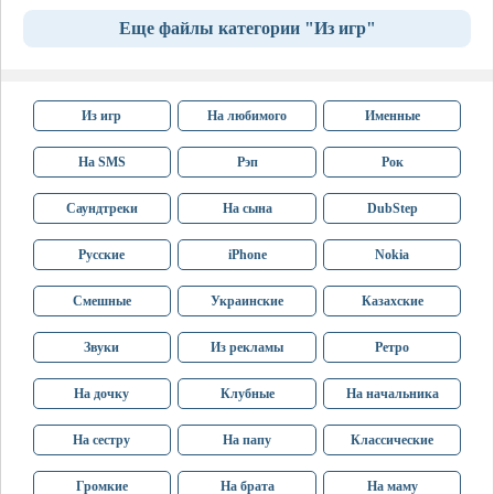
Еще файлы категории "Из игр"
Из игр
На любимого
Именные
На SMS
Рэп
Рок
Саундтреки
На сына
DubStep
Русские
iPhone
Nokia
Смешные
Украинские
Казахские
Звуки
Из рекламы
Ретро
На дочку
Клубные
На начальника
На сестру
На папу
Классические
Громкие
На брата
На маму