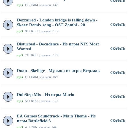
СКАЧАТЬ
mp3
| (1.27Mb) | скачали: 132
Dezzaired - London bridge is falling down -
Skaex Remix song - OST Zombi - 20
СКАЧАТЬ
mp3
| 962.63Kb | скачали: 137
Disturbed - Decadence - Из игры NFS Most
Wanted
СКАЧАТЬ
mp3
| 710.04Kb | скачали: 199
Duan - Skellige - Музыка из игры Ведьмак
СКАЧАТЬ
mp3
| (1.14Mb) | скачали: 169
DubStep Mix - Из игры Mario
СКАЧАТЬ
mp3
| 561.88Kb | скачали: 127
EA Games Soundtrack - Main Theme - Из
игры Battlefield 3
СКАЧАТЬ
mp3
| 432.7Kb | скачали: 144