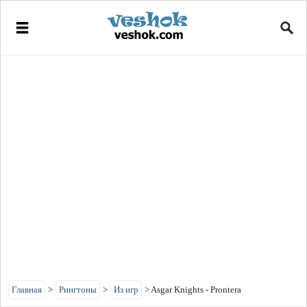
Главная
>
Рингтоны
>
Из игр
>
Asgar Knights - Prontera