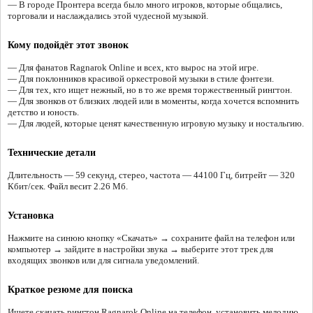
— В городе Пронтера всегда было много игроков, которые общались,
торговали и наслаждались этой чудесной музыкой.
Кому подойдёт этот звонок
— Для фанатов Ragnarok Online и всех, кто вырос на этой игре.
— Для поклонников красивой оркестровой музыки в стиле фэнтези.
— Для тех, кто ищет нежный, но в то же время торжественный рингтон.
— Для звонков от близких людей или в моменты, когда хочется вспомнить
детство и юность.
— Для людей, которые ценят качественную игровую музыку и ностальгию.
Технические детали
Длительность — 59 секунд, стерео, частота — 44100 Гц, битрейт — 320
Кбит/сек. Файл весит 2.26 Мб.
Установка
Нажмите на синюю кнопку «Скачать» → сохраните файл на телефон или
компьютер → зайдите в настройки звука → выберите этот трек для
входящих звонков или для сигнала уведомлений.
Краткое резюме для поиска
Ищете скачать рингтон Ragnarok Online на телефон, установить мелодию