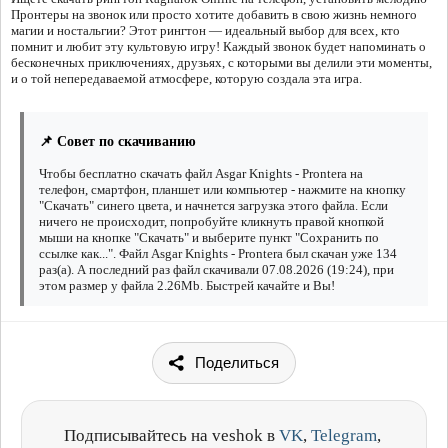
Пронтеры на звонок или просто хотите добавить в свою жизнь немного
магии и ностальгии? Этот рингтон — идеальный выбор для всех, кто
помнит и любит эту культовую игру! Каждый звонок будет напоминать о
бесконечных приключениях, друзьях, с которыми вы делили эти моменты,
и о той непередаваемой атмосфере, которую создала эта игра.
📌 Совет по скачиванию
Чтобы бесплатно скачать файл Asgar Knights - Prontera на
телефон, смартфон, планшет или компьютер - нажмите на кнопку
"Скачать" синего цвета, и начнется загрузка этого файла. Если
ничего не происходит, попробуйте кликнуть правой кнопкой
мыши на кнопке "Скачать" и выберите пункт "Сохранить по
ссылке как...". Файл Asgar Knights - Prontera был скачан уже 134
раз(а). А последний раз файл скачивали 07.08.2026 (19:24), при
этом размер у файла 2.26Mb. Быстрей качайте и Вы!
Поделиться
Подписывайтесь на veshok в
VK
,
Telegram
,