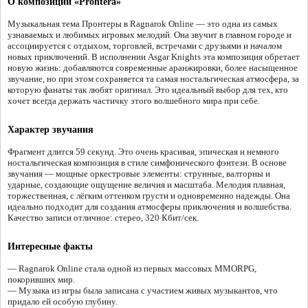
О композиции «Prontera»
Музыкальная тема Пронтеры в Ragnarok Online — это одна из самых
узнаваемых и любимых игровых мелодий. Она звучит в главном городе и
ассоциируется с отдыхом, торговлей, встречами с друзьями и началом
новых приключений. В исполнении Asgar Knights эта композиция обретает
новую жизнь: добавляются современные аранжировки, более насыщенное
звучание, но при этом сохраняется та самая ностальгическая атмосфера, за
которую фанаты так любят оригинал. Это идеальный выбор для тех, кто
хочет всегда держать частичку этого волшебного мира при себе.
Характер звучания
Фрагмент длится 59 секунд. Это очень красивая, эпическая и немного
ностальгическая композиция в стиле симфонического фэнтези. В основе
звучания — мощные оркестровые элементы: струнные, валторны и
ударные, создающие ощущение величия и масштаба. Мелодия плавная,
торжественная, с лёгким оттенком грусти и одновременно надежды. Она
идеально подходит для создания атмосферы приключения и волшебства.
Качество записи отличное: стерео, 320 Кбит/сек.
Интересные факты
— Ragnarok Online стала одной из первых массовых MMORPG,
покоривших мир.
— Музыка из игры была записана с участием живых музыкантов, что
придало ей особую глубину.